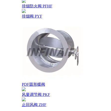
排烟防火阀 PFHF
排烟阀 PYF
PDF圆形蝶阀
风量调节阀 PKF
止回风阀 ZHF