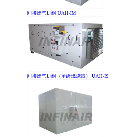
间接燃气机组 UAH-IM
间接燃气机组（单级燃烧器） UAH-IS