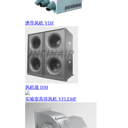
诱导风机 YDF
风机墙 ISM
实验室高排风机 YFLEMF