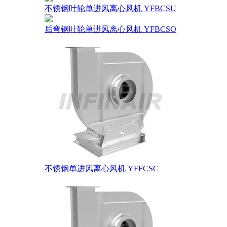
不锈钢叶轮单进风离心风机 YFBCSU
后弯钢叶轮单进风离心风机 YFBCSO
不锈钢单进风离心风机 YFFCSC