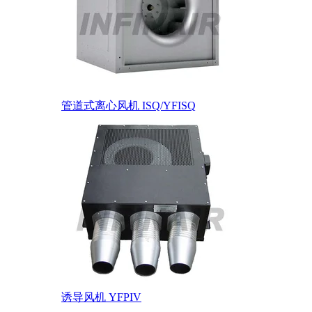
管道式离心风机 ISQ/YFISQ
诱导风机 YFPIV