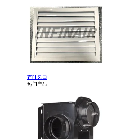
百叶风口
热门产品