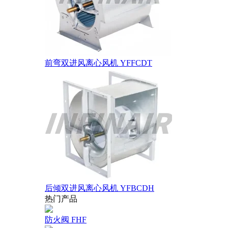
前弯双进风离心风机 YFFCDT
后倾双进风离心风机 YFBCDH
热门产品
防火阀 FHF