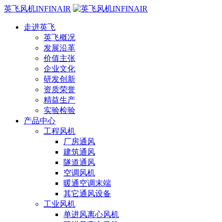
英飞风机INFINAIR
走进英飞
英飞概况
发展沿革
价值主张
企业文化
研发创新
资质荣誉
精益生产
实验检验
产品中心
工程风机
厂房通风
建筑通风
隧道通风
空调风机
暖通空调末端
其它通风设备
工业风机
单进风离心风机