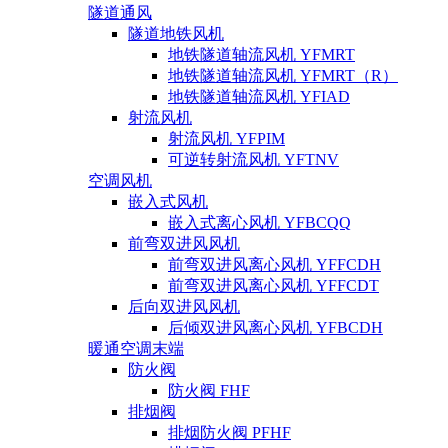
隧道通风
隧道地铁风机
地铁隧道轴流风机 YFMRT
地铁隧道轴流风机 YFMRT（R）
地铁隧道轴流风机 YFIAD
射流风机
射流风机 YFPIM
可逆转射流风机 YFTNV
空调风机
嵌入式风机
嵌入式离心风机 YFBCQQ
前弯双进风风机
前弯双进风离心风机 YFFCDH
前弯双进风离心风机 YFFCDT
后向双进风风机
后倾双进风离心风机 YFBCDH
暖通空调末端
防火阀
防火阀 FHF
排烟阀
排烟防火阀 PFHF