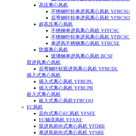
高压离心风机
不锈钢叶轮单进风离心风机 YFBCSU
后弯钢叶轮单进风离心风机 YFBCSO
超高压离心风机
不锈钢单进风离心风机 YFFCSC
不锈钢叶轮单进风离心风机 YFBCSC
单进风不锈钢离心风机 YFBCSE
防腐离心风机
玻璃钢单进风离心风机 BCSF
双进风离心风机
后弯钢叶轮双进风离心风机 YFBCDL
插入式离心风机
插入式离心风机 YFBCPL
插入式离心风机 YFBCPR
嵌入式离心风机
嵌入式离心风机YFBCQQ
EC风机
后向式离心EC风机 YFSFE
EC轴流风机 YFAXE
双进风前向式离心风机 YFDBE
单进风前向式离心风机 YFSBE