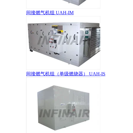
间接燃气机组 UAH-IM
间接燃气机组（单级燃烧器） UAH-IS