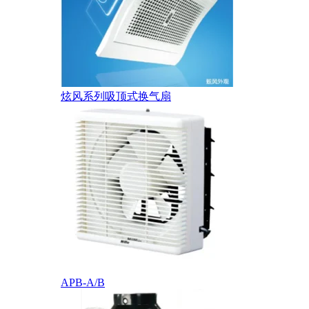
炫风系列吸顶式换气扇
APB-A/B