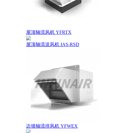
屋顶轴流风机 YFRTX
屋顶轴流送风机 IAS-RSD
边墙轴流排风机 YFWEX