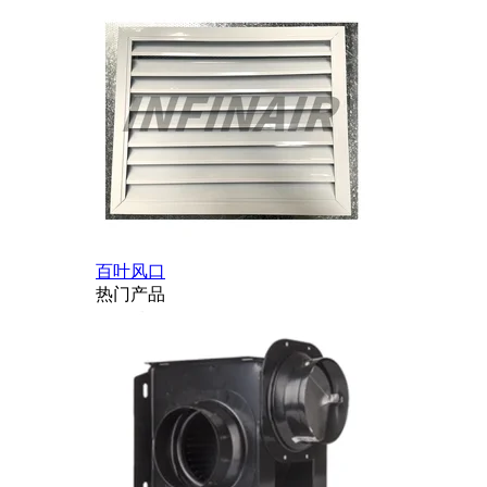
百叶风口
热门产品