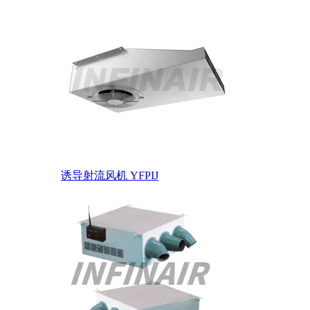
诱导射流风机 YFPIJ