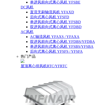
单进风前向式离心风机 YFSBE
DC风机
直流无刷轴流风机 YFAXD
后向式离心风机 YFSFD
单进风前向式离心风机 YFSBD
双进风前向式离心风机 YFDBD
AC风机
AC轴流风机 YFAXS / YFAXA
双进风前向式离心风机 YFDBS/YFDBA
单进风前向式离心风机 YFSBS/YFSBA
后向式离心风机 YFSFS / YFSFA
热门产品
屋顶离心排风机RTC/YFRTC