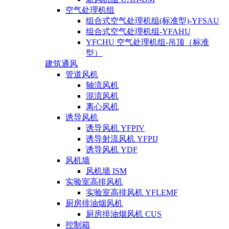
空气处理机组
组合式空气处理机组(标准型)-YFSAU
组合式空气处理机组-YFAHU
YFCHU 空气处理机组-吊顶（标准
型）
建筑通风
管道风机
轴流风机
混流风机
离心风机
诱导风机
诱导风机 YFPIV
诱导射流风机 YFPIJ
诱导风机 YDF
风机墙
风机墙 ISM
实验室高排风机
实验室高排风机 YFLEMF
厨房排油烟风机
厨房排油烟风机 CUS
控制箱