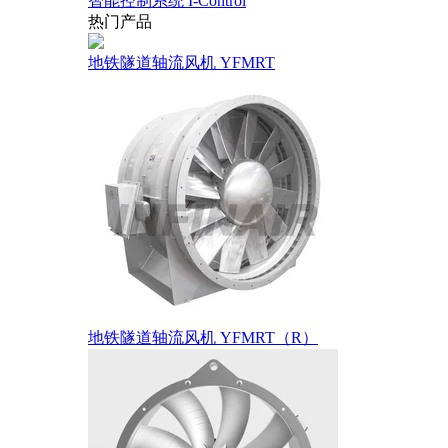
智能控制系统 I-Control
热门产品
地铁隧道轴流风机 YFMRT
地铁隧道轴流风机 YFMRT（R）