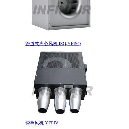
管道式离心风机 ISQ/YFISQ
诱导风机 YFPIV