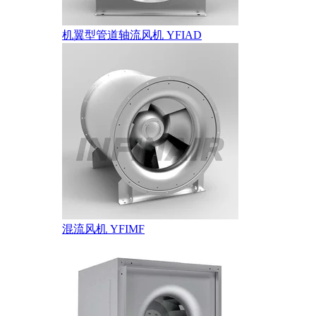
机翼型管道轴流风机 YFIAD
混流风机 YFIMF