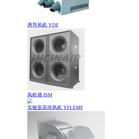
诱导风机 YDF
风机墙 ISM
实验室高排风机 YFLEMF