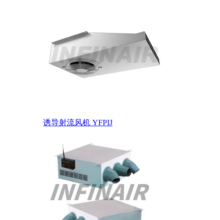
诱导射流风机 YFPIJ