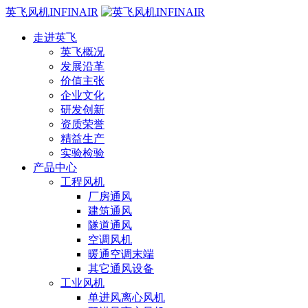
英飞风机INFINAIR
走进英飞
英飞概况
发展沿革
价值主张
企业文化
研发创新
资质荣誉
精益生产
实验检验
产品中心
工程风机
厂房通风
建筑通风
隧道通风
空调风机
暖通空调末端
其它通风设备
工业风机
单进风离心风机