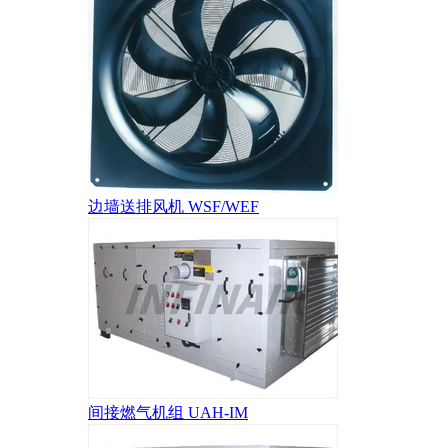
边墙送排风机 WSF/WEF
间接燃气机组 UAH-IM