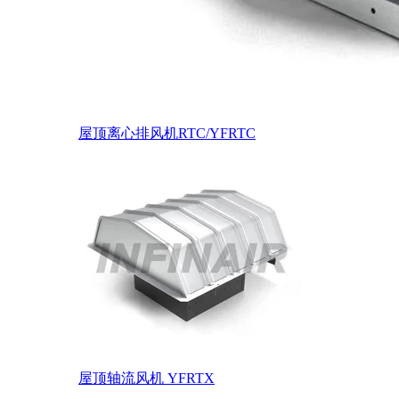
屋顶离心排风机RTC/YFRTC
屋顶轴流风机 YFRTX