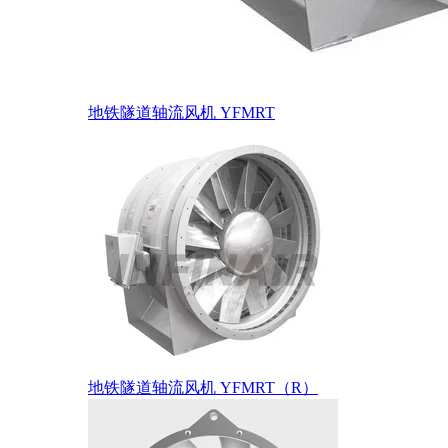
地铁隧道轴流风机 YFMRT
地铁隧道轴流风机 YFMRT（R）