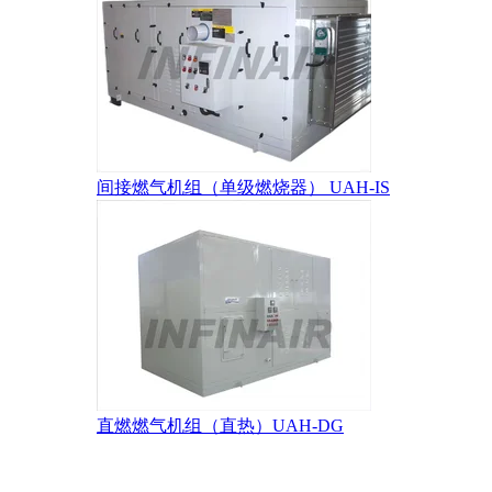
间接燃气机组（单级燃烧器） UAH-IS
直燃燃气机组（直热）UAH-DG