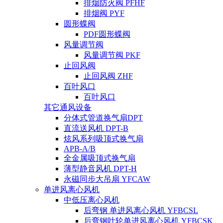
排烟防火阀 PFHF
排烟阀 PYF
圆形蝶阀
PDF圆形蝶阀
风量调节阀
风量调节阀 PKF
止回风阀
止回风阀 ZHF
百叶风口
百叶风口
其它通风设备
分体式管道换气扇DPT
直流送风机 DPT-B
炫风系列吸顶式换气扇
APB-A/B
全金属吸顶式换气扇
薄型静音风机 DPT-H
永磁同步大吊扇 YFCAW
单进风离心风机
中低压离心风机
后弯钢 单进风离心风机 YFBCSL
后弯钢叶轮单进风离心风机 YFBCSK