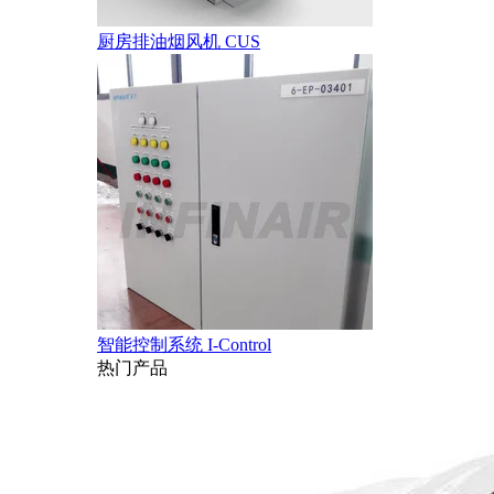
厨房排油烟风机 CUS
智能控制系统 I-Control
热门产品