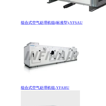
组合式空气处理机组(标准型)-YFSAU
组合式空气处理机组-YFAHU