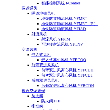
智能控制系统 I-Control
隧道通风
隧道地铁风机
地铁隧道轴流风机 YFMRT
地铁隧道轴流风机 YFMRT（R）
地铁隧道轴流风机 YFIAD
射流风机
射流风机 YFPIM
可逆转射流风机 YFTNV
空调风机
嵌入式风机
嵌入式离心风机 YFBCQQ
前弯双进风风机
前弯双进风离心风机 YFFCDH
前弯双进风离心风机 YFFCDT
后向双进风风机
后倾双进风离心风机 YFBCDH
暖通空调末端
防火阀
防火阀 FHF
排烟阀