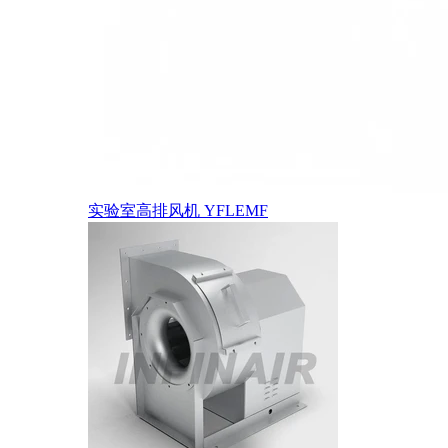
实验室高排风机 YFLEMF