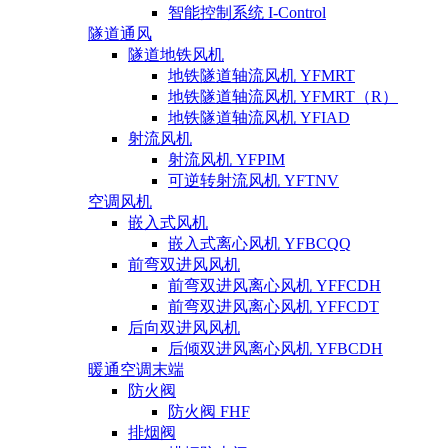
智能控制系统 I-Control
隧道通风
隧道地铁风机
地铁隧道轴流风机 YFMRT
地铁隧道轴流风机 YFMRT（R）
地铁隧道轴流风机 YFIAD
射流风机
射流风机 YFPIM
可逆转射流风机 YFTNV
空调风机
嵌入式风机
嵌入式离心风机 YFBCQQ
前弯双进风风机
前弯双进风离心风机 YFFCDH
前弯双进风离心风机 YFFCDT
后向双进风风机
后倾双进风离心风机 YFBCDH
暖通空调末端
防火阀
防火阀 FHF
排烟阀