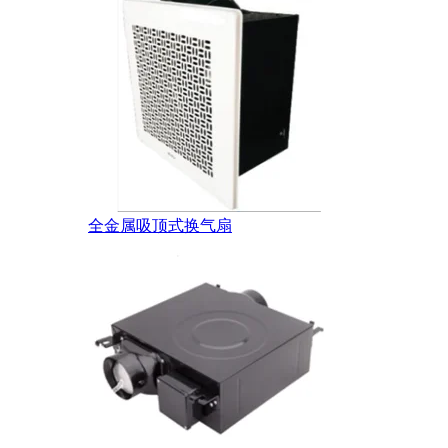
全金属吸顶式换气扇