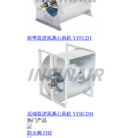
前弯双进风离心风机 YFFCDT
后倾双进风离心风机 YFBCDH
热门产品
防火阀 FHF