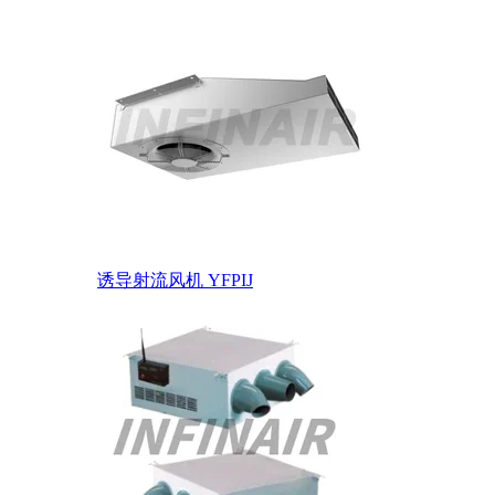
诱导射流风机 YFPIJ