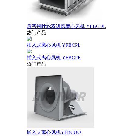
后弯钢叶轮双进风离心风机 YFBCDL
热门产品
插入式离心风机 YFBCPL
插入式离心风机 YFBCPR
热门产品
嵌入式离心风机YFBCQQ