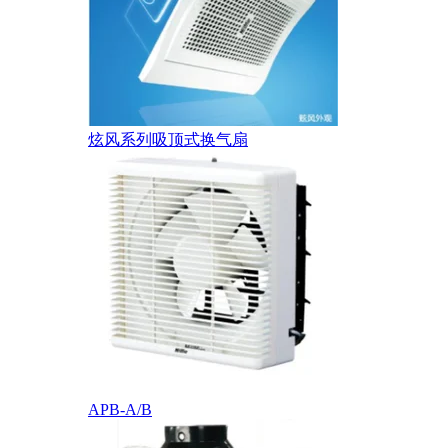
炫风系列吸顶式换气扇
APB-A/B