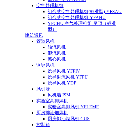
空气处理机组
组合式空气处理机组(标准型)-YFSAU
组合式空气处理机组-YFAHU
YFCHU 空气处理机组-吊顶（标准
型）
建筑通风
管道风机
轴流风机
混流风机
离心风机
诱导风机
诱导风机 YFPIV
诱导射流风机 YFPIJ
诱导风机 YDF
风机墙
风机墙 ISM
实验室高排风机
实验室高排风机 YFLEMF
厨房排油烟风机
厨房排油烟风机 CUS
控制箱