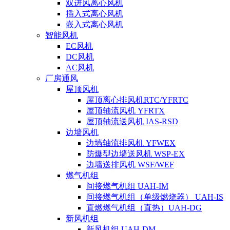
双进风离心风机
插入式离心风机
嵌入式离心风机
智能风机
EC风机
DC风机
AC风机
厂房通风
屋顶风机
屋顶离心排风机RTC/YFRTC
屋顶轴流风机 YFRTX
屋顶轴流送风机 IAS-RSD
边墙风机
边墙轴流排风机 YFWEX
防爆型边墙送风机 WSP-EX
边墙送排风机 WSF/WEF
燃气机组
间接燃气机组 UAH-IM
间接燃气机组（单级燃烧器） UAH-IS
直燃燃气机组（直热）UAH-DG
新风机组
新风机组 UAH-DM