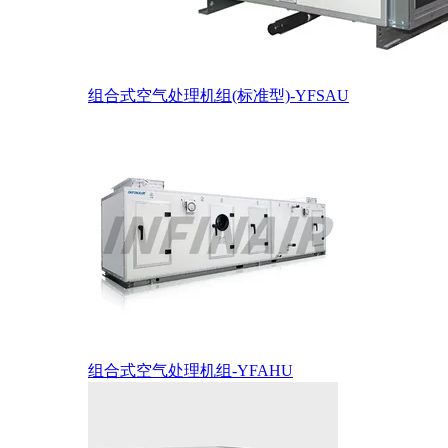
组合式空气处理机组(标准型)-YFSAU
组合式空气处理机组-YFAHU