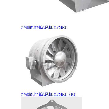
地铁隧道轴流风机 YFMRT
地铁隧道轴流风机 YFMRT（R）