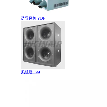
诱导风机 YDF
风机墙 ISM