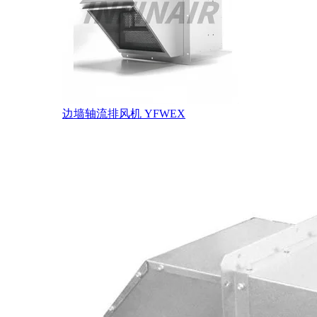
边墙轴流排风机 YFWEX