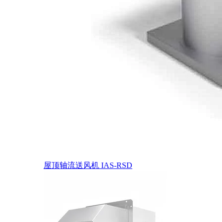
屋顶轴流送风机 IAS-RSD