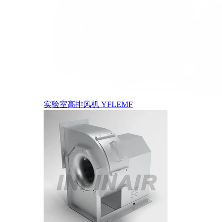
实验室高排风机 YFLEMF