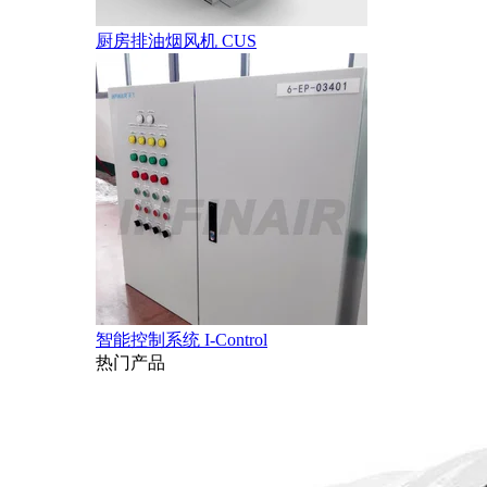
厨房排油烟风机 CUS
智能控制系统 I-Control
热门产品