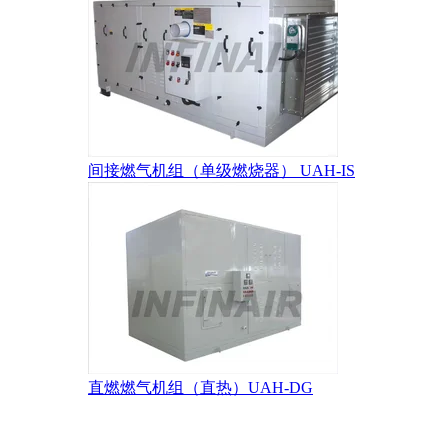
间接燃气机组（单级燃烧器） UAH-IS
直燃燃气机组（直热）UAH-DG