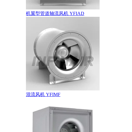
机翼型管道轴流风机 YFIAD
混流风机 YFIMF