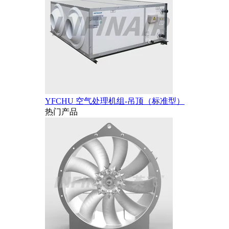
YFCHU 空气处理机组-吊顶（标准型）
热门产品