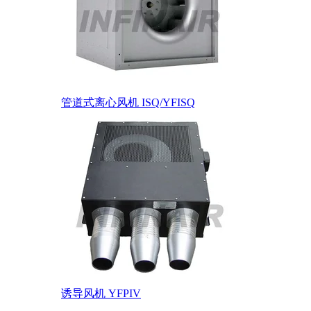
管道式离心风机 ISQ/YFISQ
诱导风机 YFPIV