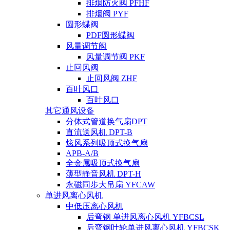
排烟防火阀 PFHF
排烟阀 PYF
圆形蝶阀
PDF圆形蝶阀
风量调节阀
风量调节阀 PKF
止回风阀
止回风阀 ZHF
百叶风口
百叶风口
其它通风设备
分体式管道换气扇DPT
直流送风机 DPT-B
炫风系列吸顶式换气扇
APB-A/B
全金属吸顶式换气扇
薄型静音风机 DPT-H
永磁同步大吊扇 YFCAW
单进风离心风机
中低压离心风机
后弯钢 单进风离心风机 YFBCSL
后弯钢叶轮单进风离心风机 YFBCSK