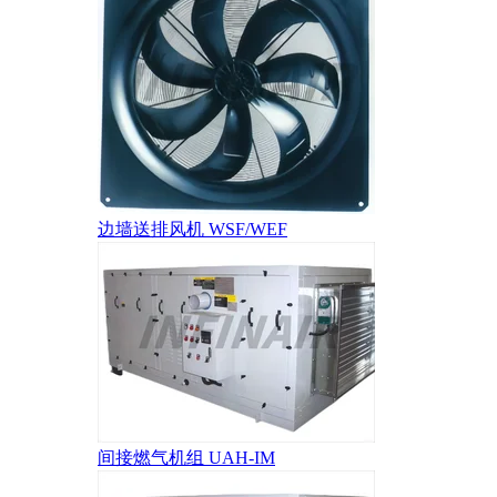
边墙送排风机 WSF/WEF
间接燃气机组 UAH-IM