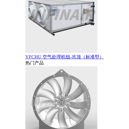
YFCHU 空气处理机组-吊顶（标准型）
热门产品