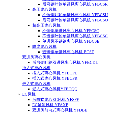
后弯钢叶轮单进风离心风机 YFBCSR
高压离心风机
不锈钢叶轮单进风离心风机 YFBCSU
后弯钢叶轮单进风离心风机 YFBCSO
超高压离心风机
不锈钢单进风离心风机 YFFCSC
不锈钢叶轮单进风离心风机 YFBCSC
单进风不锈钢离心风机 YFBCSE
防腐离心风机
玻璃钢单进风离心风机 BCSF
双进风离心风机
后弯钢叶轮双进风离心风机 YFBCDL
插入式离心风机
插入式离心风机 YFBCPL
插入式离心风机 YFBCPR
嵌入式离心风机
嵌入式离心风机YFBCQQ
EC风机
后向式离心EC风机 YFSFE
EC轴流风机 YFAXE
双进风前向式离心风机 YFDBE