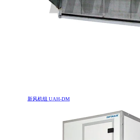
新风机组 UAH-DM