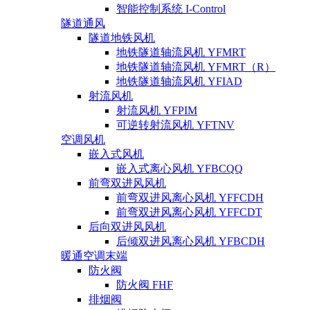
智能控制系统 I-Control
隧道通风
隧道地铁风机
地铁隧道轴流风机 YFMRT
地铁隧道轴流风机 YFMRT（R）
地铁隧道轴流风机 YFIAD
射流风机
射流风机 YFPIM
可逆转射流风机 YFTNV
空调风机
嵌入式风机
嵌入式离心风机 YFBCQQ
前弯双进风风机
前弯双进风离心风机 YFFCDH
前弯双进风离心风机 YFFCDT
后向双进风风机
后倾双进风离心风机 YFBCDH
暖通空调末端
防火阀
防火阀 FHF
排烟阀