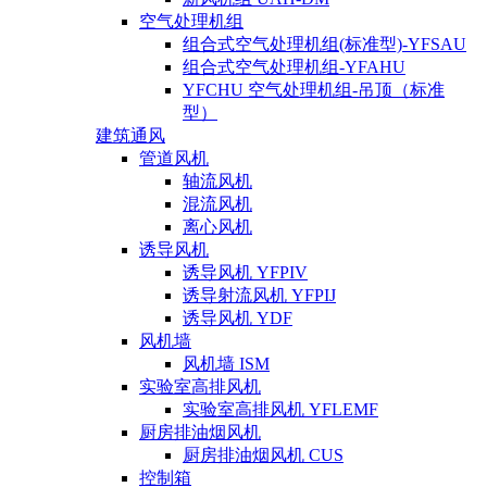
空气处理机组
组合式空气处理机组(标准型)-YFSAU
组合式空气处理机组-YFAHU
YFCHU 空气处理机组-吊顶（标准
型）
建筑通风
管道风机
轴流风机
混流风机
离心风机
诱导风机
诱导风机 YFPIV
诱导射流风机 YFPIJ
诱导风机 YDF
风机墙
风机墙 ISM
实验室高排风机
实验室高排风机 YFLEMF
厨房排油烟风机
厨房排油烟风机 CUS
控制箱