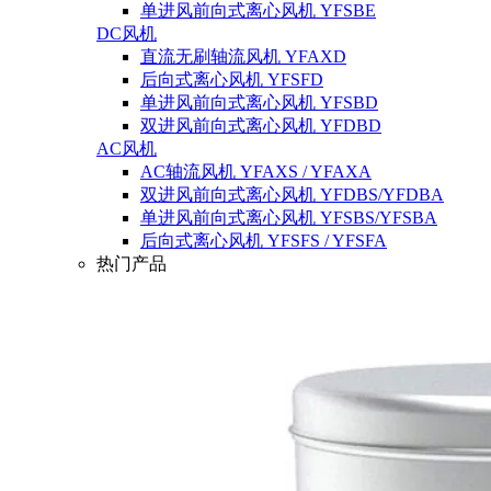
单进风前向式离心风机 YFSBE
DC风机
直流无刷轴流风机 YFAXD
后向式离心风机 YFSFD
单进风前向式离心风机 YFSBD
双进风前向式离心风机 YFDBD
AC风机
AC轴流风机 YFAXS / YFAXA
双进风前向式离心风机 YFDBS/YFDBA
单进风前向式离心风机 YFSBS/YFSBA
后向式离心风机 YFSFS / YFSFA
热门产品