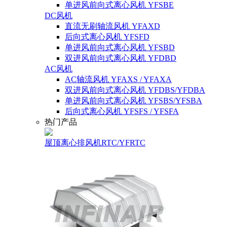
单进风前向式离心风机 YFSBE
DC风机
直流无刷轴流风机 YFAXD
后向式离心风机 YFSFD
单进风前向式离心风机 YFSBD
双进风前向式离心风机 YFDBD
AC风机
AC轴流风机 YFAXS / YFAXA
双进风前向式离心风机 YFDBS/YFDBA
单进风前向式离心风机 YFSBS/YFSBA
后向式离心风机 YFSFS / YFSFA
热门产品
屋顶离心排风机RTC/YFRTC