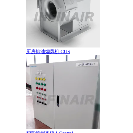
厨房排油烟风机 CUS