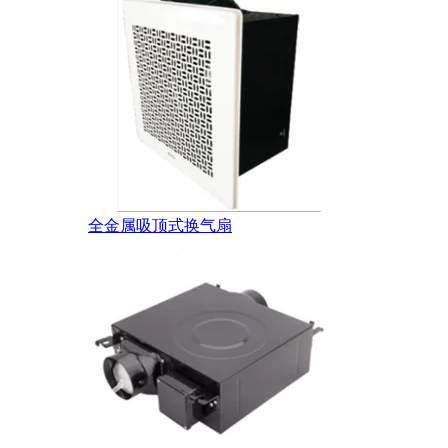
全金属吸顶式换气扇