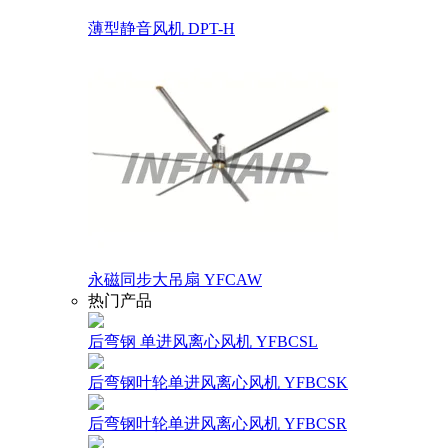
薄型静音风机 DPT-H
永磁同步大吊扇 YFCAW
热门产品
后弯钢 单进风离心风机 YFBCSL
后弯钢叶轮单进风离心风机 YFBCSK
后弯钢叶轮单进风离心风机 YFBCSR