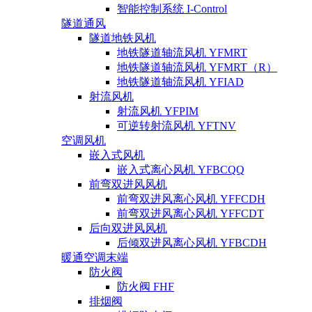
智能控制系统 I-Control
隧道通风
隧道地铁风机
地铁隧道轴流风机 YFMRT
地铁隧道轴流风机 YFMRT（R）
地铁隧道轴流风机 YFIAD
射流风机
射流风机 YFPIM
可逆转射流风机 YFTNV
空调风机
嵌入式风机
嵌入式离心风机 YFBCQQ
前弯双进风风机
前弯双进风离心风机 YFFCDH
前弯双进风离心风机 YFFCDT
后向双进风风机
后倾双进风离心风机 YFBCDH
暖通空调末端
防火阀
防火阀 FHF
排烟阀