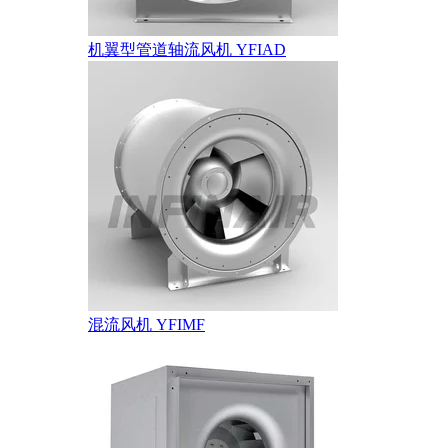
机翼型管道轴流风机 YFIAD
混流风机 YFIMF