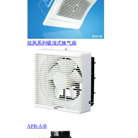
炫风系列吸顶式换气扇
APB-A/B