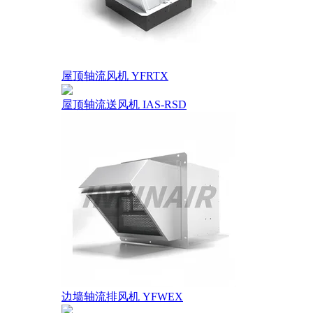
屋顶轴流风机 YFRTX
屋顶轴流送风机 IAS-RSD
边墙轴流排风机 YFWEX