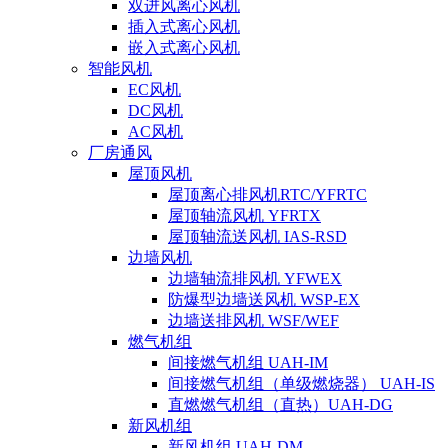
双进风离心风机
插入式离心风机
嵌入式离心风机
智能风机
EC风机
DC风机
AC风机
厂房通风
屋顶风机
屋顶离心排风机RTC/YFRTC
屋顶轴流风机 YFRTX
屋顶轴流送风机 IAS-RSD
边墙风机
边墙轴流排风机 YFWEX
防爆型边墙送风机 WSP-EX
边墙送排风机 WSF/WEF
燃气机组
间接燃气机组 UAH-IM
间接燃气机组（单级燃烧器） UAH-IS
直燃燃气机组（直热）UAH-DG
新风机组
新风机组 UAH-DM