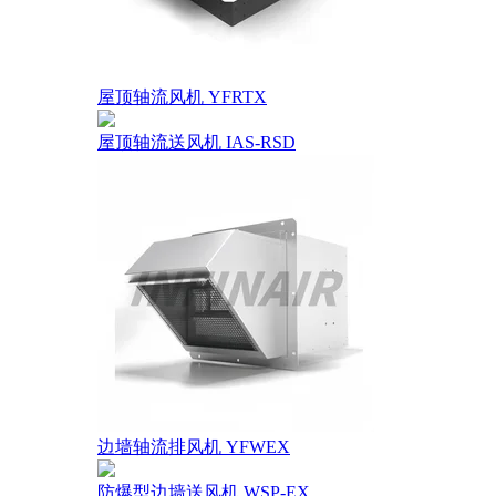
屋顶轴流风机 YFRTX
屋顶轴流送风机 IAS-RSD
边墙轴流排风机 YFWEX
防爆型边墙送风机 WSP-EX