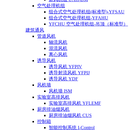
空气处理机组
组合式空气处理机组(标准型)-YFSAU
组合式空气处理机组-YFAHU
YFCHU 空气处理机组-吊顶（标准型）
建筑通风
管道风机
轴流风机
混流风机
离心风机
诱导风机
诱导风机 YFPIV
诱导射流风机 YFPIJ
诱导风机 YDF
风机墙
风机墙 ISM
实验室高排风机
实验室高排风机 YFLEMF
厨房排油烟风机
厨房排油烟风机 CUS
控制箱
智能控制系统 I-Control