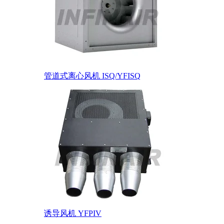
管道式离心风机 ISQ/YFISQ
诱导风机 YFPIV