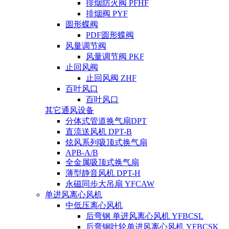
排烟防火阀 PFHF
排烟阀 PYF
圆形蝶阀
PDF圆形蝶阀
风量调节阀
风量调节阀 PKF
止回风阀
止回风阀 ZHF
百叶风口
百叶风口
其它通风设备
分体式管道换气扇DPT
直流送风机 DPT-B
炫风系列吸顶式换气扇
APB-A/B
全金属吸顶式换气扇
薄型静音风机 DPT-H
永磁同步大吊扇 YFCAW
单进风离心风机
中低压离心风机
后弯钢 单进风离心风机 YFBCSL
后弯钢叶轮单进风离心风机 YFBCSK