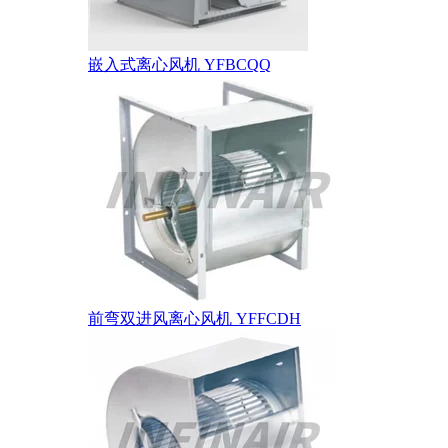
嵌入式离心风机 YFBCQQ
前弯双进风离心风机 YFFCDH