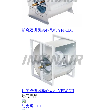
前弯双进风离心风机 YFFCDT
后倾双进风离心风机 YFBCDH
热门产品
防火阀 FHF