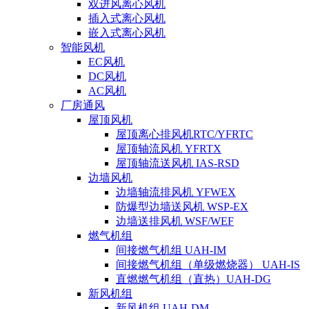
双进风离心风机
插入式离心风机
嵌入式离心风机
智能风机
EC风机
DC风机
AC风机
厂房通风
屋顶风机
屋顶离心排风机RTC/YFRTC
屋顶轴流风机 YFRTX
屋顶轴流送风机 IAS-RSD
边墙风机
边墙轴流排风机 YFWEX
防爆型边墙送风机 WSP-EX
边墙送排风机 WSF/WEF
燃气机组
间接燃气机组 UAH-IM
间接燃气机组（单级燃烧器） UAH-IS
直燃燃气机组（直热）UAH-DG
新风机组
新风机组 UAH-DM