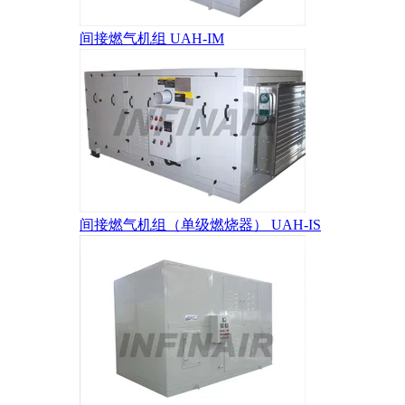
间接燃气机组 UAH-IM
间接燃气机组（单级燃烧器） UAH-IS