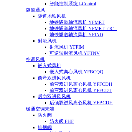
智能控制系统 I-Control
隧道通风
隧道地铁风机
地铁隧道轴流风机 YFMRT
地铁隧道轴流风机 YFMRT（R）
地铁隧道轴流风机 YFIAD
射流风机
射流风机 YFPIM
可逆转射流风机 YFTNV
空调风机
嵌入式风机
嵌入式离心风机 YFBCQQ
前弯双进风风机
前弯双进风离心风机 YFFCDH
前弯双进风离心风机 YFFCDT
后向双进风风机
后倾双进风离心风机 YFBCDH
暖通空调末端
防火阀
防火阀 FHF
排烟阀