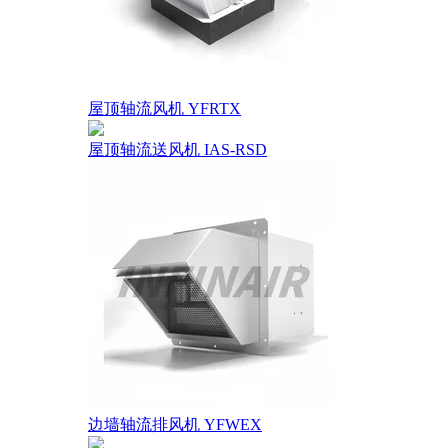
屋顶轴流风机 YFRTX
屋顶轴流送风机 IAS-RSD
边墙轴流排风机 YFWEX