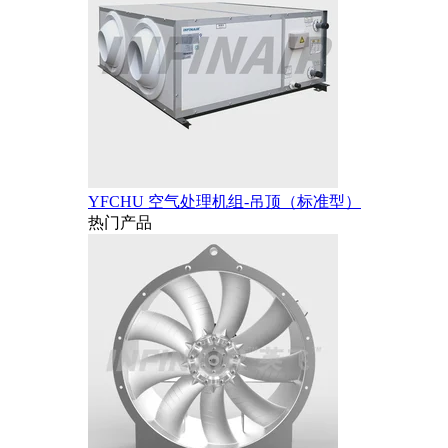
YFCHU 空气处理机组-吊顶（标准型）
热门产品