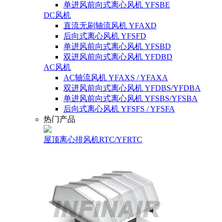
单进风前向式离心风机 YFSBE
DC风机
直流无刷轴流风机 YFAXD
后向式离心风机 YFSFD
单进风前向式离心风机 YFSBD
双进风前向式离心风机 YFDBD
AC风机
AC轴流风机 YFAXS / YFAXA
双进风前向式离心风机 YFDBS/YFDBA
单进风前向式离心风机 YFSBS/YFSBA
后向式离心风机 YFSFS / YFSFA
热门产品
屋顶离心排风机RTC/YFRTC