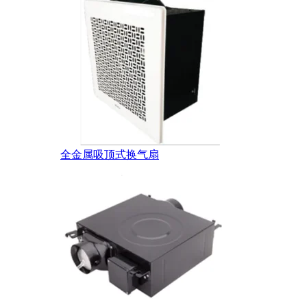
全金属吸顶式换气扇