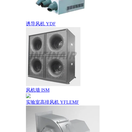
诱导风机 YDF
风机墙 ISM
实验室高排风机 YFLEMF