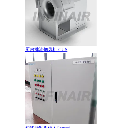
厨房排油烟风机 CUS