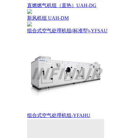
直燃燃气机组（直热）UAH-DG
新风机组 UAH-DM
组合式空气处理机组(标准型)-YFSAU
组合式空气处理机组-YFAHU