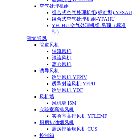
空气处理机组
组合式空气处理机组(标准型)-YFSAU
组合式空气处理机组-YFAHU
YFCHU 空气处理机组-吊顶（标准
型）
建筑通风
管道风机
轴流风机
混流风机
离心风机
诱导风机
诱导风机 YFPIV
诱导射流风机 YFPIJ
诱导风机 YDF
风机墙
风机墙 ISM
实验室高排风机
实验室高排风机 YFLEMF
厨房排油烟风机
厨房排油烟风机 CUS
控制箱