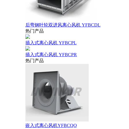
后弯钢叶轮双进风离心风机 YFBCDL
热门产品
插入式离心风机 YFBCPL
插入式离心风机 YFBCPR
热门产品
嵌入式离心风机YFBCQQ