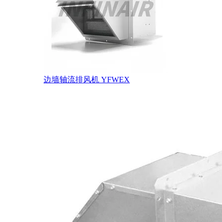
边墙轴流排风机 YFWEX