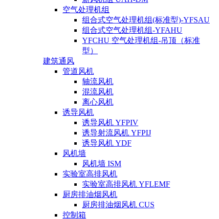
空气处理机组
组合式空气处理机组(标准型)-YFSAU
组合式空气处理机组-YFAHU
YFCHU 空气处理机组-吊顶（标准
型）
建筑通风
管道风机
轴流风机
混流风机
离心风机
诱导风机
诱导风机 YFPIV
诱导射流风机 YFPIJ
诱导风机 YDF
风机墙
风机墙 ISM
实验室高排风机
实验室高排风机 YFLEMF
厨房排油烟风机
厨房排油烟风机 CUS
控制箱