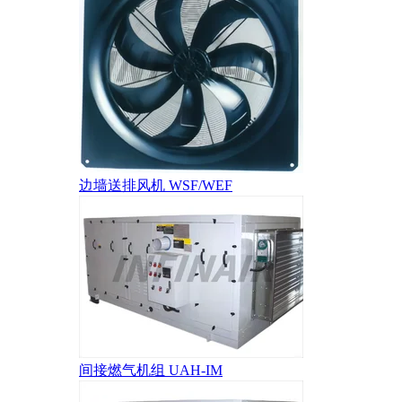
边墙送排风机 WSF/WEF
间接燃气机组 UAH-IM