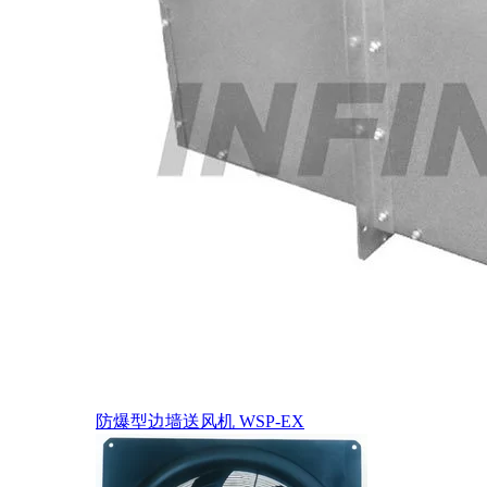
防爆型边墙送风机 WSP-EX