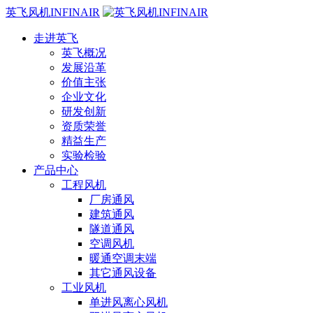
英飞风机INFINAIR
走进英飞
英飞概况
发展沿革
价值主张
企业文化
研发创新
资质荣誉
精益生产
实验检验
产品中心
工程风机
厂房通风
建筑通风
隧道通风
空调风机
暖通空调末端
其它通风设备
工业风机
单进风离心风机