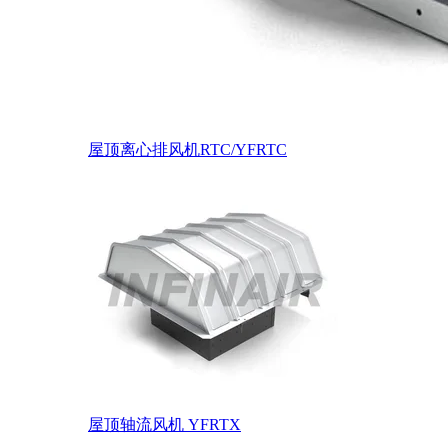
屋顶离心排风机RTC/YFRTC
屋顶轴流风机 YFRTX