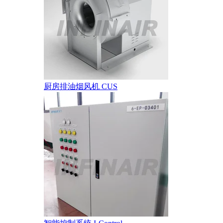
厨房排油烟风机 CUS