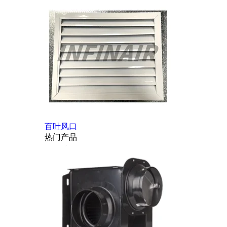
百叶风口
热门产品