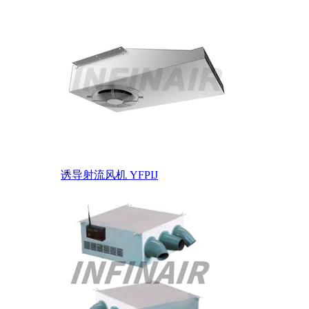
诱导射流风机 YFPIJ