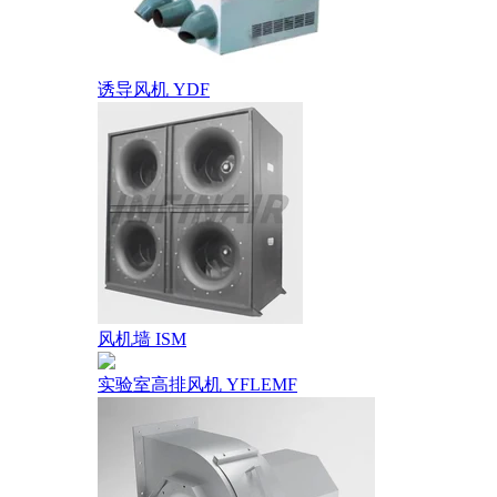
诱导风机 YDF
风机墙 ISM
实验室高排风机 YFLEMF