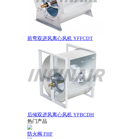
前弯双进风离心风机 YFFCDT
后倾双进风离心风机 YFBCDH
热门产品
防火阀 FHF