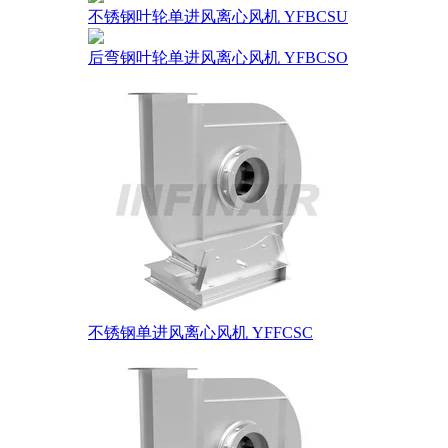
不锈钢叶轮单进风离心风机 YFBCSU
后弯钢叶轮单进风离心风机 YFBCSO
不锈钢单进风离心风机 YFFCSC