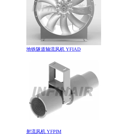
地铁隧道轴流风机 YFIAD
射流风机 YFPIM