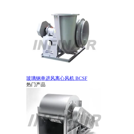
玻璃钢单进风离心风机 BCSF
热门产品