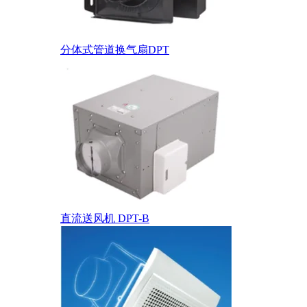
分体式管道换气扇DPT
直流送风机 DPT-B