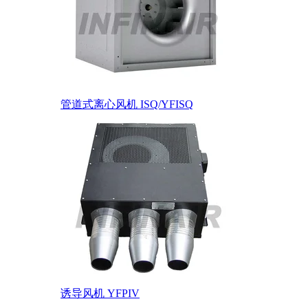
管道式离心风机 ISQ/YFISQ
诱导风机 YFPIV