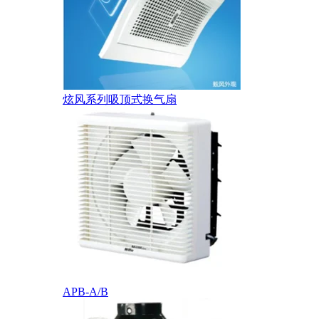
炫风系列吸顶式换气扇
APB-A/B