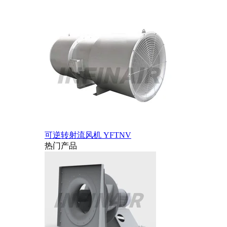
可逆转射流风机 YFTNV
热门产品