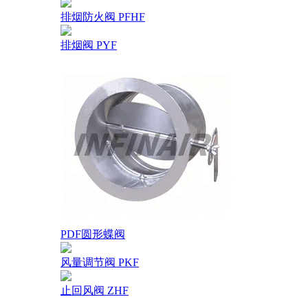
排烟防火阀 PFHF
排烟阀 PYF
PDF圆形蝶阀
风量调节阀 PKF
止回风阀 ZHF