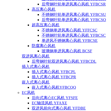
后弯钢叶轮单进风离心风机 YFBCSR
高压离心风机
不锈钢叶轮单进风离心风机 YFBCSU
后弯钢叶轮单进风离心风机 YFBCSO
超高压离心风机
不锈钢单进风离心风机 YFFCSC
不锈钢叶轮单进风离心风机 YFBCSC
单进风不锈钢离心风机 YFBCSE
防腐离心风机
玻璃钢单进风离心风机 BCSF
双进风离心风机
后弯钢叶轮双进风离心风机 YFBCDL
插入式离心风机
插入式离心风机 YFBCPL
插入式离心风机 YFBCPR
嵌入式离心风机
嵌入式离心风机YFBCQQ
EC风机
后向式离心EC风机 YFSFE
EC轴流风机 YFAXE
双进风前向式离心风机 YFDBE