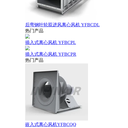
后弯钢叶轮双进风离心风机 YFBCDL
热门产品
插入式离心风机 YFBCPL
插入式离心风机 YFBCPR
热门产品
嵌入式离心风机YFBCQQ