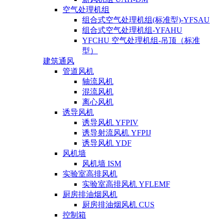
空气处理机组
组合式空气处理机组(标准型)-YFSAU
组合式空气处理机组-YFAHU
YFCHU 空气处理机组-吊顶（标准
型）
建筑通风
管道风机
轴流风机
混流风机
离心风机
诱导风机
诱导风机 YFPIV
诱导射流风机 YFPIJ
诱导风机 YDF
风机墙
风机墙 ISM
实验室高排风机
实验室高排风机 YFLEMF
厨房排油烟风机
厨房排油烟风机 CUS
控制箱