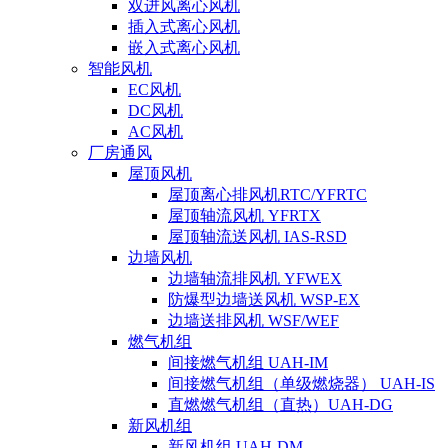
双进风离心风机
插入式离心风机
嵌入式离心风机
智能风机
EC风机
DC风机
AC风机
厂房通风
屋顶风机
屋顶离心排风机RTC/YFRTC
屋顶轴流风机 YFRTX
屋顶轴流送风机 IAS-RSD
边墙风机
边墙轴流排风机 YFWEX
防爆型边墙送风机 WSP-EX
边墙送排风机 WSF/WEF
燃气机组
间接燃气机组 UAH-IM
间接燃气机组（单级燃烧器） UAH-IS
直燃燃气机组（直热）UAH-DG
新风机组
新风机组 UAH-DM