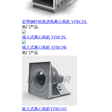
后弯钢叶轮双进风离心风机 YFBCDL
热门产品
插入式离心风机 YFBCPL
插入式离心风机 YFBCPR
热门产品
嵌入式离心风机YFBCQQ