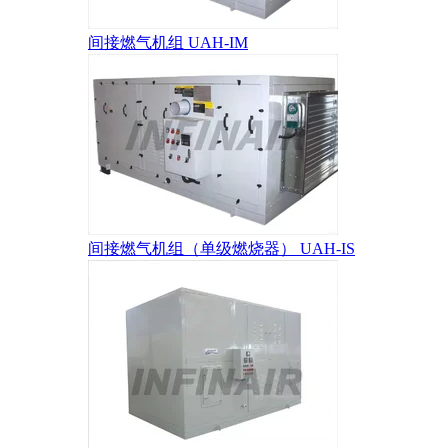
间接燃气机组 UAH-IM
间接燃气机组（单级燃烧器） UAH-IS