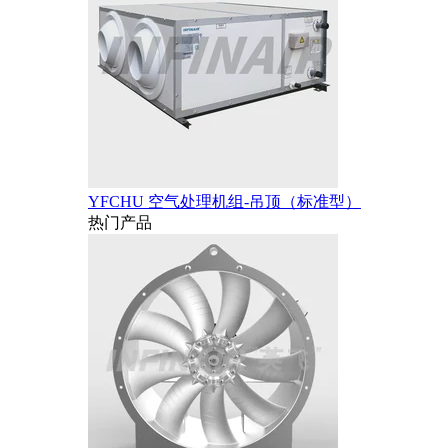
YFCHU 空气处理机组-吊顶（标准型）
热门产品