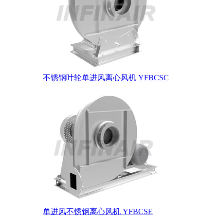
不锈钢叶轮单进风离心风机 YFBCSC
单进风不锈钢离心风机 YFBCSE