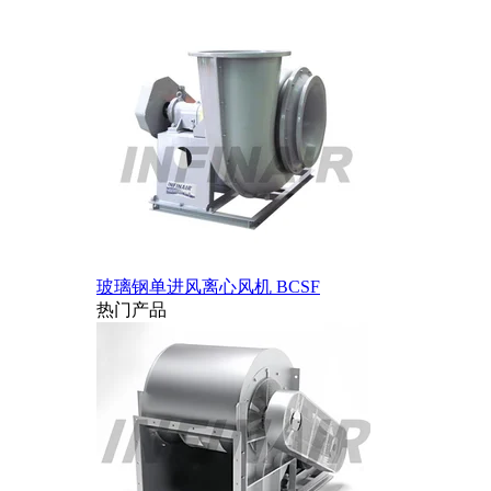
玻璃钢单进风离心风机 BCSF
热门产品