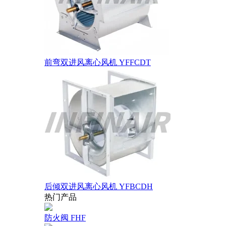
前弯双进风离心风机 YFFCDT
后倾双进风离心风机 YFBCDH
热门产品
防火阀 FHF