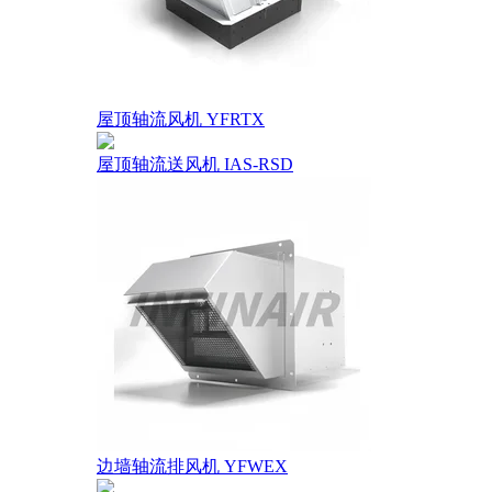
屋顶轴流风机 YFRTX
屋顶轴流送风机 IAS-RSD
边墙轴流排风机 YFWEX