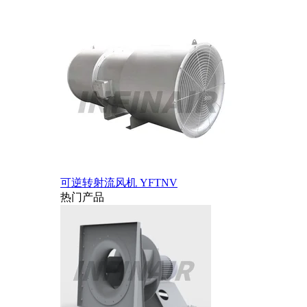
可逆转射流风机 YFTNV
热门产品