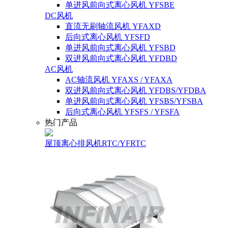
单进风前向式离心风机 YFSBE
DC风机
直流无刷轴流风机 YFAXD
后向式离心风机 YFSFD
单进风前向式离心风机 YFSBD
双进风前向式离心风机 YFDBD
AC风机
AC轴流风机 YFAXS / YFAXA
双进风前向式离心风机 YFDBS/YFDBA
单进风前向式离心风机 YFSBS/YFSBA
后向式离心风机 YFSFS / YFSFA
热门产品
屋顶离心排风机RTC/YFRTC