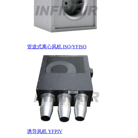
管道式离心风机 ISQ/YFISQ
诱导风机 YFPIV