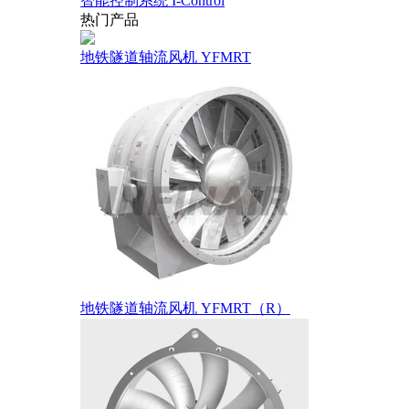
智能控制系统 I-Control
热门产品
地铁隧道轴流风机 YFMRT
地铁隧道轴流风机 YFMRT（R）