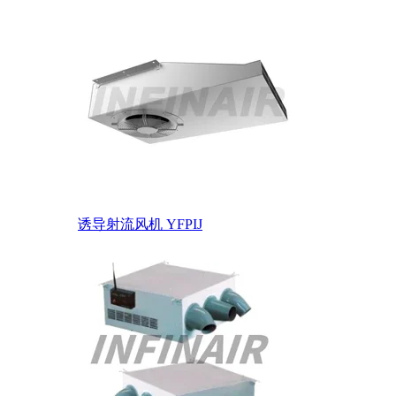
诱导射流风机 YFPIJ