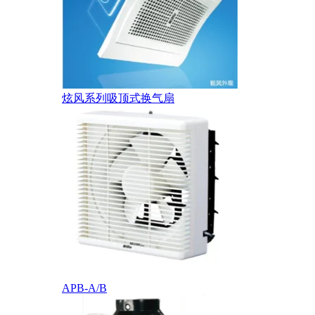
炫风系列吸顶式换气扇
APB-A/B