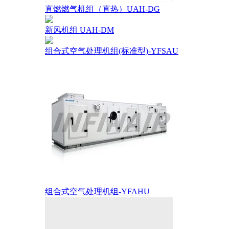
直燃燃气机组（直热）UAH-DG
新风机组 UAH-DM
组合式空气处理机组(标准型)-YFSAU
组合式空气处理机组-YFAHU