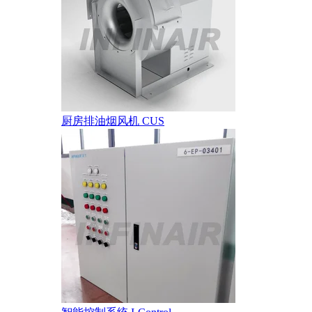
厨房排油烟风机 CUS