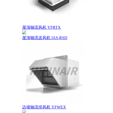
屋顶轴流风机 YFRTX
屋顶轴流送风机 IAS-RSD
边墙轴流排风机 YFWEX