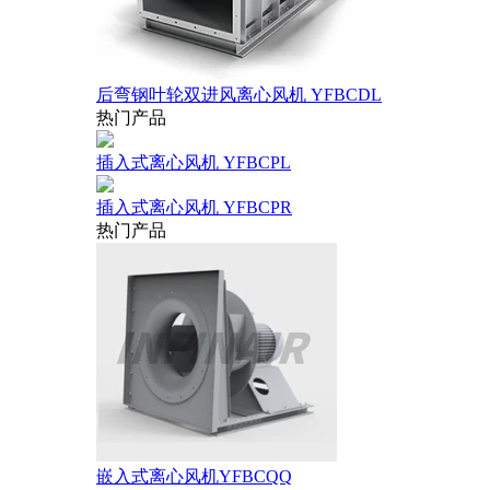
后弯钢叶轮双进风离心风机 YFBCDL
热门产品
插入式离心风机 YFBCPL
插入式离心风机 YFBCPR
热门产品
嵌入式离心风机YFBCQQ