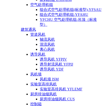
空气处理机组
组合式空气处理机组(标准型)-YFSAU
组合式空气处理机组-YFAHU
YFCHU 空气处理机组-吊顶（标准
型）
建筑通风
管道风机
轴流风机
混流风机
离心风机
诱导风机
诱导风机 YFPIV
诱导射流风机 YFPIJ
诱导风机 YDF
风机墙
风机墙 ISM
实验室高排风机
实验室高排风机 YFLEMF
厨房排油烟风机
厨房排油烟风机 CUS
控制箱