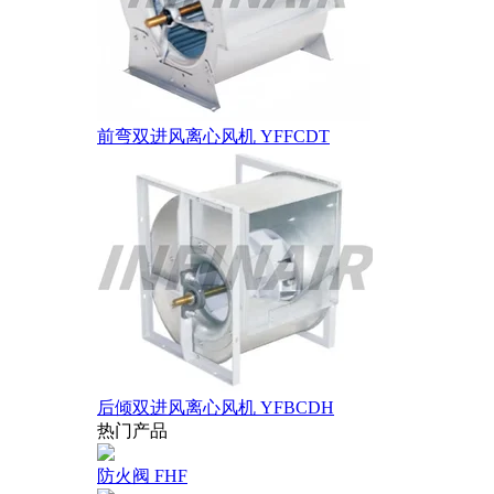
前弯双进风离心风机 YFFCDT
后倾双进风离心风机 YFBCDH
热门产品
防火阀 FHF