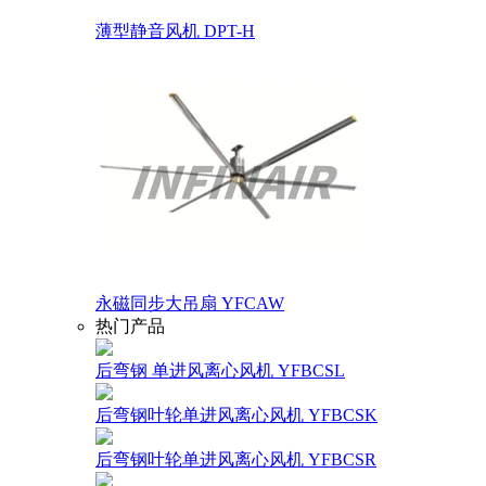
薄型静音风机 DPT-H
永磁同步大吊扇 YFCAW
热门产品
后弯钢 单进风离心风机 YFBCSL
后弯钢叶轮单进风离心风机 YFBCSK
后弯钢叶轮单进风离心风机 YFBCSR