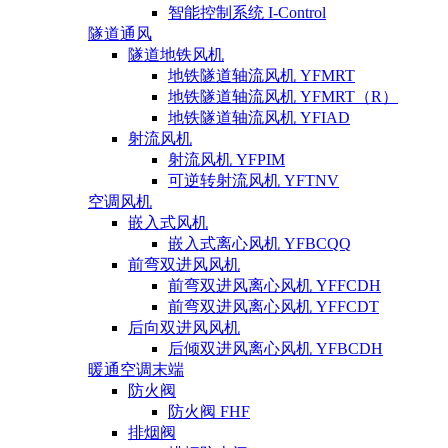
智能控制系统 I-Control
隧道通风
隧道地铁风机
地铁隧道轴流风机 YFMRT
地铁隧道轴流风机 YFMRT（R）
地铁隧道轴流风机 YFIAD
射流风机
射流风机 YFPIM
可逆转射流风机 YFTNV
空调风机
嵌入式风机
嵌入式离心风机 YFBCQQ
前弯双进风风机
前弯双进风离心风机 YFFCDH
前弯双进风离心风机 YFFCDT
后向双进风风机
后倾双进风离心风机 YFBCDH
暖通空调末端
防火阀
防火阀 FHF
排烟阀