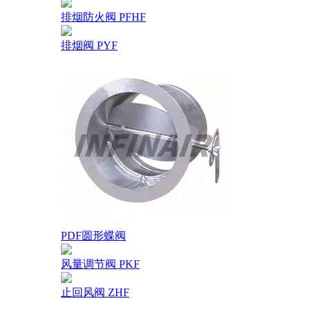
排烟防火阀 PFHF
排烟阀 PYF
PDF圆形蝶阀
风量调节阀 PKF
止回风阀 ZHF