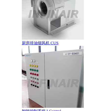
厨房排油烟风机 CUS