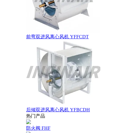
前弯双进风离心风机 YFFCDT
后倾双进风离心风机 YFBCDH
热门产品
防火阀 FHF