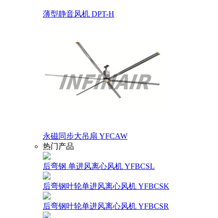
薄型静音风机 DPT-H
永磁同步大吊扇 YFCAW
热门产品
后弯钢 单进风离心风机 YFBCSL
后弯钢叶轮单进风离心风机 YFBCSK
后弯钢叶轮单进风离心风机 YFBCSR