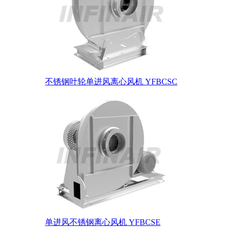
不锈钢叶轮单进风离心风机 YFBCSC
单进风不锈钢离心风机 YFBCSE