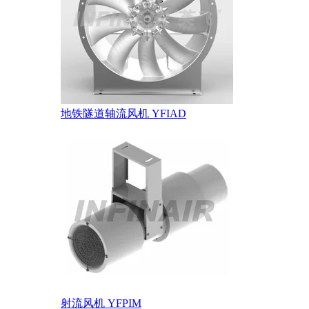
地铁隧道轴流风机 YFIAD
射流风机 YFPIM