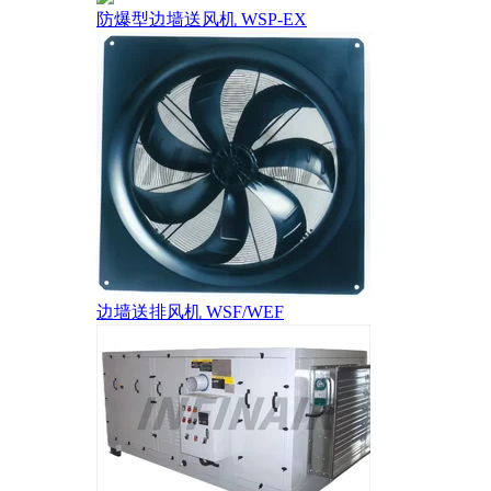
防爆型边墙送风机 WSP-EX
边墙送排风机 WSF/WEF