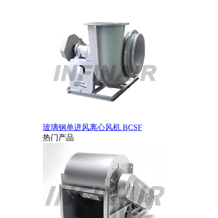
玻璃钢单进风离心风机 BCSF
热门产品