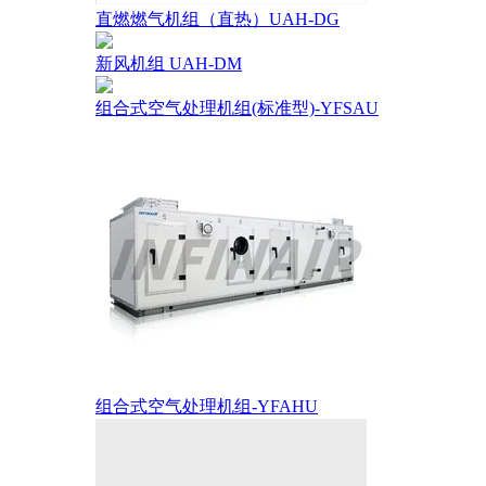
直燃燃气机组（直热）UAH-DG
新风机组 UAH-DM
组合式空气处理机组(标准型)-YFSAU
组合式空气处理机组-YFAHU