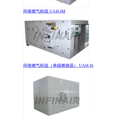
间接燃气机组 UAH-IM
间接燃气机组（单级燃烧器） UAH-IS