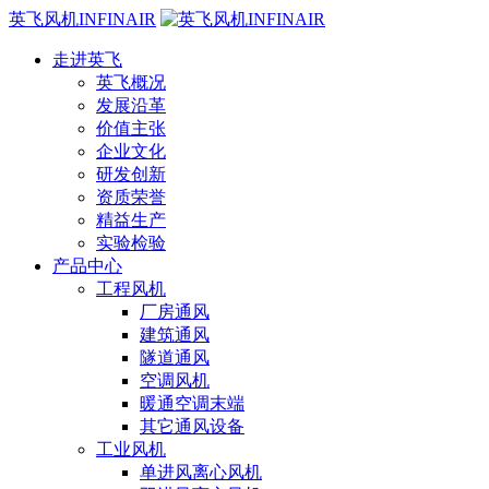
英飞风机INFINAIR
走进英飞
英飞概况
发展沿革
价值主张
企业文化
研发创新
资质荣誉
精益生产
实验检验
产品中心
工程风机
厂房通风
建筑通风
隧道通风
空调风机
暖通空调末端
其它通风设备
工业风机
单进风离心风机