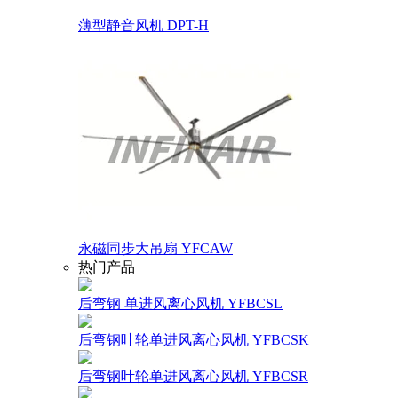
薄型静音风机 DPT-H
永磁同步大吊扇 YFCAW
热门产品
后弯钢 单进风离心风机 YFBCSL
后弯钢叶轮单进风离心风机 YFBCSK
后弯钢叶轮单进风离心风机 YFBCSR