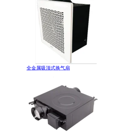
全金属吸顶式换气扇