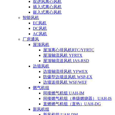
双进风离心风机
插入式离心风机
嵌入式离心风机
智能风机
EC风机
DC风机
AC风机
厂房通风
屋顶风机
屋顶离心排风机RTC/YFRTC
屋顶轴流风机 YFRTX
屋顶轴流送风机 IAS-RSD
边墙风机
边墙轴流排风机 YFWEX
防爆型边墙送风机 WSP-EX
边墙送排风机 WSF/WEF
燃气机组
间接燃气机组 UAH-IM
间接燃气机组（单级燃烧器） UAH-IS
直燃燃气机组（直热）UAH-DG
新风机组
新风机组 UAH-DM