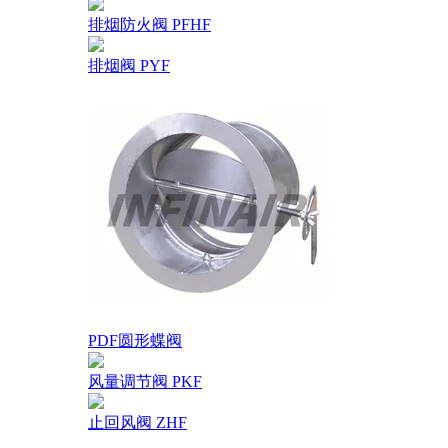
排烟防火阀 PFHF
排烟阀 PYF
PDF圆形蝶阀
风量调节阀 PKF
止回风阀 ZHF