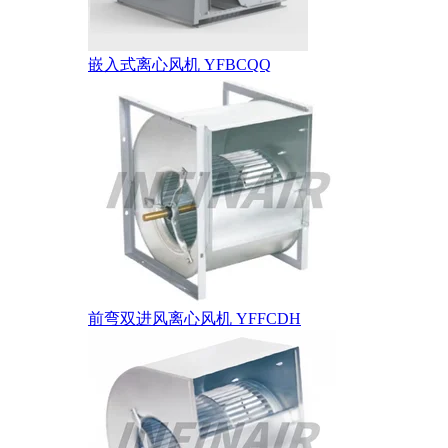
嵌入式离心风机 YFBCQQ
前弯双进风离心风机 YFFCDH