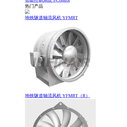
智能控制系统 I-Control
热门产品
地铁隧道轴流风机 YFMRT
地铁隧道轴流风机 YFMRT（R）