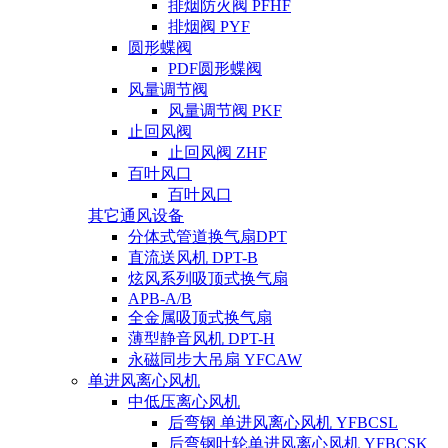
排烟防火阀 PFHF
排烟阀 PYF
圆形蝶阀
PDF圆形蝶阀
风量调节阀
风量调节阀 PKF
止回风阀
止回风阀 ZHF
百叶风口
百叶风口
其它通风设备
分体式管道换气扇DPT
直流送风机 DPT-B
炫风系列吸顶式换气扇
APB-A/B
全金属吸顶式换气扇
薄型静音风机 DPT-H
永磁同步大吊扇 YFCAW
单进风离心风机
中低压离心风机
后弯钢 单进风离心风机 YFBCSL
后弯钢叶轮单进风离心风机 YFBCSK