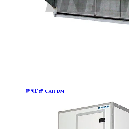
新风机组 UAH-DM