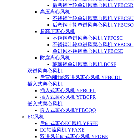
后弯钢叶轮单进风离心风机 YFBCSR
高压离心风机
不锈钢叶轮单进风离心风机 YFBCSU
后弯钢叶轮单进风离心风机 YFBCSO
超高压离心风机
不锈钢单进风离心风机 YFFCSC
不锈钢叶轮单进风离心风机 YFBCSC
单进风不锈钢离心风机 YFBCSE
防腐离心风机
玻璃钢单进风离心风机 BCSF
双进风离心风机
后弯钢叶轮双进风离心风机 YFBCDL
插入式离心风机
插入式离心风机 YFBCPL
插入式离心风机 YFBCPR
嵌入式离心风机
嵌入式离心风机YFBCQQ
EC风机
后向式离心EC风机 YFSFE
EC轴流风机 YFAXE
双进风前向式离心风机 YFDBE