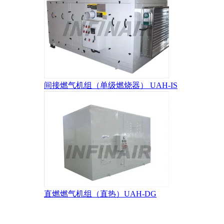
间接燃气机组（单级燃烧器） UAH-IS
直燃燃气机组（直热）UAH-DG