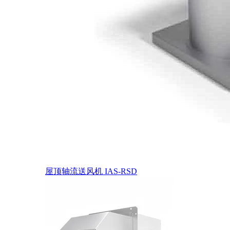
屋顶轴流送风机 IAS-RSD