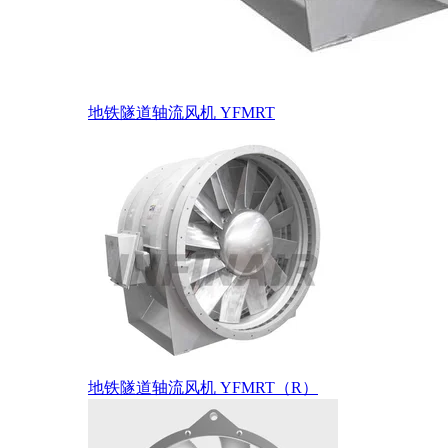
地铁隧道轴流风机 YFMRT
地铁隧道轴流风机 YFMRT（R）