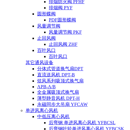
排烟防火阀 PFHF
排烟阀 PYF
圆形蝶阀
PDF圆形蝶阀
风量调节阀
风量调节阀 PKF
止回风阀
止回风阀 ZHF
百叶风口
百叶风口
其它通风设备
分体式管道换气扇DPT
直流送风机 DPT-B
炫风系列吸顶式换气扇
APB-A/B
全金属吸顶式换气扇
薄型静音风机 DPT-H
永磁同步大吊扇 YFCAW
单进风离心风机
中低压离心风机
后弯钢 单进风离心风机 YFBCSL
后弯钢叶轮单进风离心风机 YFBCSK