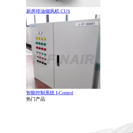
厨房排油烟风机 CUS
智能控制系统 I-Control
热门产品