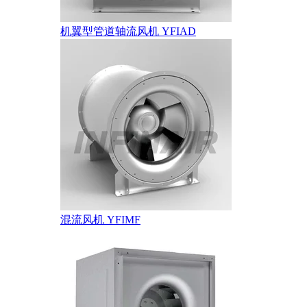
机翼型管道轴流风机 YFIAD
混流风机 YFIMF