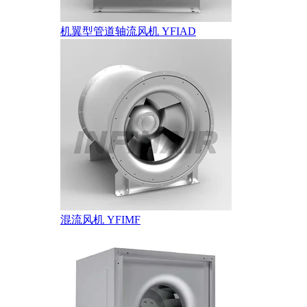
机翼型管道轴流风机 YFIAD
混流风机 YFIMF