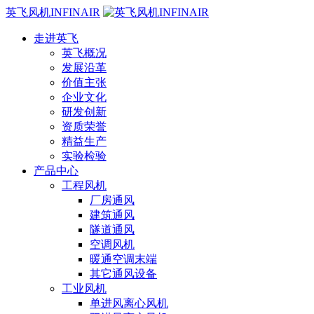
英飞风机INFINAIR
走进英飞
英飞概况
发展沿革
价值主张
企业文化
研发创新
资质荣誉
精益生产
实验检验
产品中心
工程风机
厂房通风
建筑通风
隧道通风
空调风机
暖通空调末端
其它通风设备
工业风机
单进风离心风机