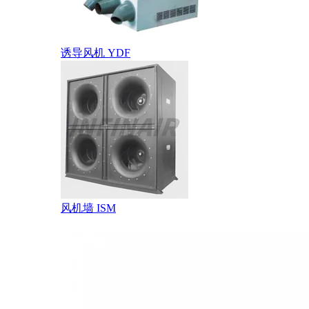
诱导风机 YDF
风机墙 ISM