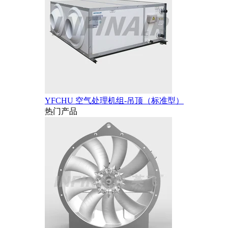
YFCHU 空气处理机组-吊顶（标准型）
热门产品