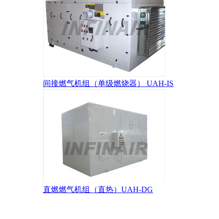
间接燃气机组（单级燃烧器） UAH-IS
直燃燃气机组（直热）UAH-DG