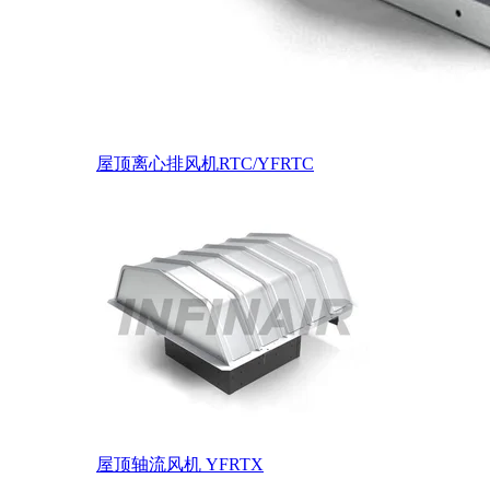
屋顶离心排风机RTC/YFRTC
屋顶轴流风机 YFRTX