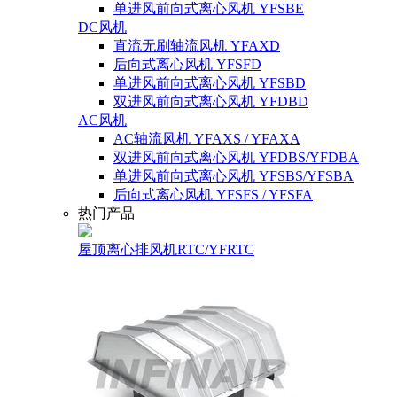
单进风前向式离心风机 YFSBE
DC风机
直流无刷轴流风机 YFAXD
后向式离心风机 YFSFD
单进风前向式离心风机 YFSBD
双进风前向式离心风机 YFDBD
AC风机
AC轴流风机 YFAXS / YFAXA
双进风前向式离心风机 YFDBS/YFDBA
单进风前向式离心风机 YFSBS/YFSBA
后向式离心风机 YFSFS / YFSFA
热门产品
屋顶离心排风机RTC/YFRTC