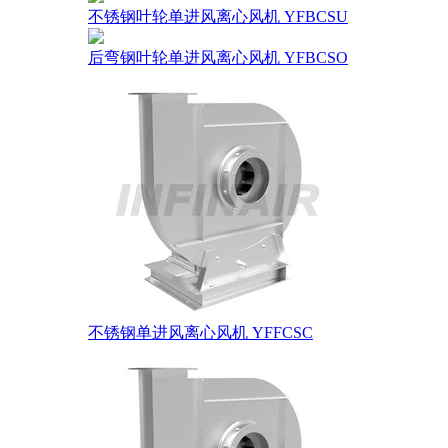
不锈钢叶轮单进风离心风机 YFBCSU
后弯钢叶轮单进风离心风机 YFBCSO
不锈钢单进风离心风机 YFFCSC