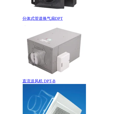
分体式管道换气扇DPT
直流送风机 DPT-B