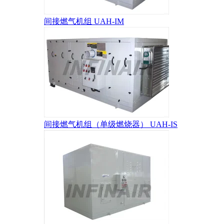
间接燃气机组 UAH-IM
间接燃气机组（单级燃烧器） UAH-IS