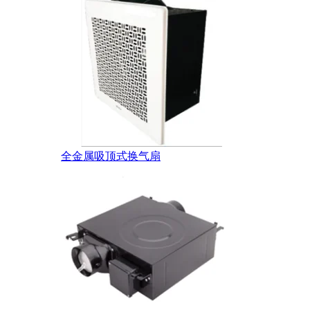
全金属吸顶式换气扇