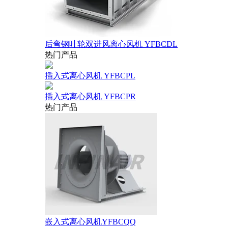
后弯钢叶轮双进风离心风机 YFBCDL
热门产品
插入式离心风机 YFBCPL
插入式离心风机 YFBCPR
热门产品
嵌入式离心风机YFBCQQ