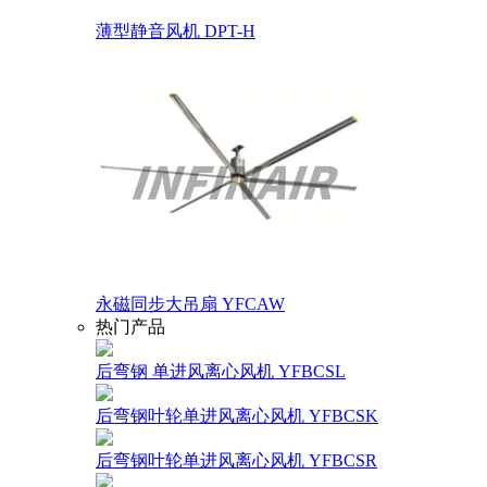
薄型静音风机 DPT-H
永磁同步大吊扇 YFCAW
热门产品
后弯钢 单进风离心风机 YFBCSL
后弯钢叶轮单进风离心风机 YFBCSK
后弯钢叶轮单进风离心风机 YFBCSR