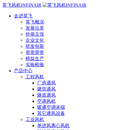
英飞风机INFINAIR
走进英飞
英飞概况
发展沿革
价值主张
企业文化
研发创新
资质荣誉
精益生产
实验检验
产品中心
工程风机
厂房通风
建筑通风
隧道通风
空调风机
暖通空调末端
其它通风设备
工业风机
单进风离心风机