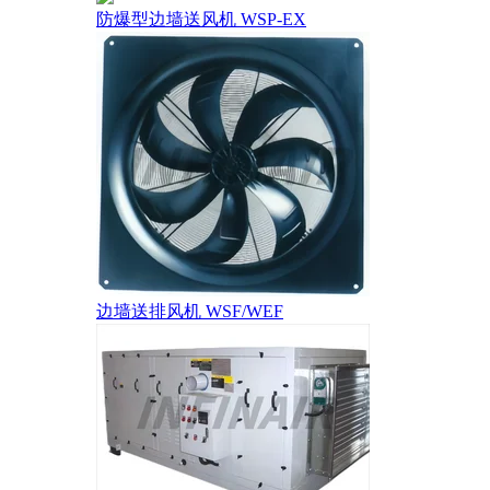
防爆型边墙送风机 WSP-EX
边墙送排风机 WSF/WEF