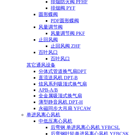
排烟防火阀 PFHF
排烟阀 PYF
圆形蝶阀
PDF圆形蝶阀
风量调节阀
风量调节阀 PKF
止回风阀
止回风阀 ZHF
百叶风口
百叶风口
其它通风设备
分体式管道换气扇DPT
直流送风机 DPT-B
炫风系列吸顶式换气扇
APB-A/B
全金属吸顶式换气扇
薄型静音风机 DPT-H
永磁同步大吊扇 YFCAW
单进风离心风机
中低压离心风机
后弯钢 单进风离心风机 YFBCSL
后弯钢叶轮单进风离心风机 YFBCSK