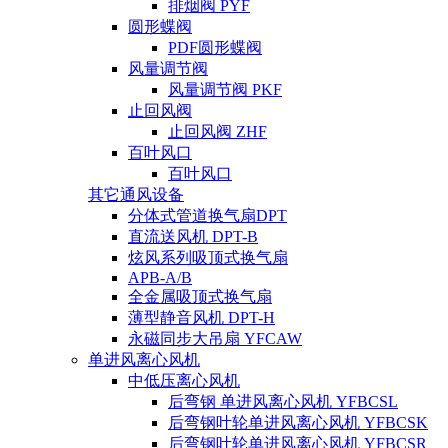
排烟阀 PYF
圆形蝶阀
PDF圆形蝶阀
风量调节阀
风量调节阀 PKF
止回风阀
止回风阀 ZHF
百叶风口
百叶风口
其它通风设备
分体式管道换气扇DPT
直流送风机 DPT-B
炫风系列吸顶式换气扇
APB-A/B
全金属吸顶式换气扇
薄型静音风机 DPT-H
永磁同步大吊扇 YFCAW
单进风离心风机
中低压离心风机
后弯钢 单进风离心风机 YFBCSL
后弯钢叶轮单进风离心风机 YFBCSK
后弯钢叶轮单进风离心风机 YFBCSR