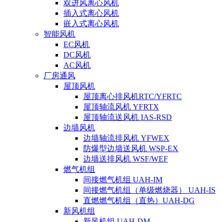
双进风离心风机
插入式离心风机
嵌入式离心风机
智能风机
EC风机
DC风机
AC风机
厂房通风
屋顶风机
屋顶离心排风机RTC/YFRTC
屋顶轴流风机 YFRTX
屋顶轴流送风机 IAS-RSD
边墙风机
边墙轴流排风机 YFWEX
防爆型边墙送风机 WSP-EX
边墙送排风机 WSF/WEF
燃气机组
间接燃气机组 UAH-IM
间接燃气机组（单级燃烧器） UAH-IS
直燃燃气机组（直热）UAH-DG
新风机组
新风机组 UAH-DM