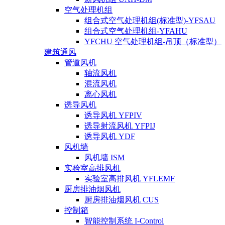
空气处理机组
组合式空气处理机组(标准型)-YFSAU
组合式空气处理机组-YFAHU
YFCHU 空气处理机组-吊顶（标准型）
建筑通风
管道风机
轴流风机
混流风机
离心风机
诱导风机
诱导风机 YFPIV
诱导射流风机 YFPIJ
诱导风机 YDF
风机墙
风机墙 ISM
实验室高排风机
实验室高排风机 YFLEMF
厨房排油烟风机
厨房排油烟风机 CUS
控制箱
智能控制系统 I-Control