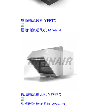
屋顶轴流风机 YFRTX
屋顶轴流送风机 IAS-RSD
边墙轴流排风机 YFWEX
防爆型边墙送风机 WSP-EX