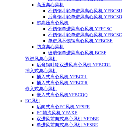
高压离心风机
不锈钢叶轮单进风离心风机 YFBCSU
后弯钢叶轮单进风离心风机 YFBCSO
超高压离心风机
不锈钢单进风离心风机 YFFCSC
不锈钢叶轮单进风离心风机 YFBCSC
单进风不锈钢离心风机 YFBCSE
防腐离心风机
玻璃钢单进风离心风机 BCSF
双进风离心风机
后弯钢叶轮双进风离心风机 YFBCDL
插入式离心风机
插入式离心风机 YFBCPL
插入式离心风机 YFBCPR
嵌入式离心风机
嵌入式离心风机YFBCQQ
EC风机
后向式离心EC风机 YFSFE
EC轴流风机 YFAXE
双进风前向式离心风机 YFDBE
单进风前向式离心风机 YFSBE