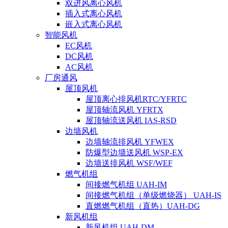
双进风离心风机
插入式离心风机
嵌入式离心风机
智能风机
EC风机
DC风机
AC风机
厂房通风
屋顶风机
屋顶离心排风机RTC/YFRTC
屋顶轴流风机 YFRTX
屋顶轴流送风机 IAS-RSD
边墙风机
边墙轴流排风机 YFWEX
防爆型边墙送风机 WSP-EX
边墙送排风机 WSF/WEF
燃气机组
间接燃气机组 UAH-IM
间接燃气机组（单级燃烧器） UAH-IS
直燃燃气机组（直热）UAH-DG
新风机组
新风机组 UAH-DM