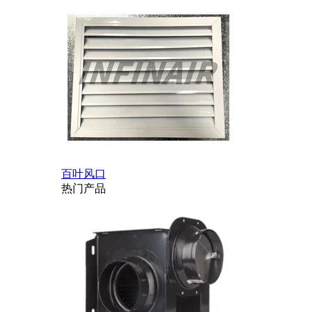
百叶风口
热门产品