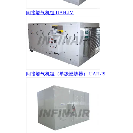
间接燃气机组 UAH-IM
间接燃气机组（单级燃烧器） UAH-IS