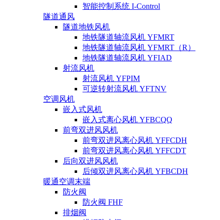
智能控制系统 I-Control
隧道通风
隧道地铁风机
地铁隧道轴流风机 YFMRT
地铁隧道轴流风机 YFMRT（R）
地铁隧道轴流风机 YFIAD
射流风机
射流风机 YFPIM
可逆转射流风机 YFTNV
空调风机
嵌入式风机
嵌入式离心风机 YFBCQQ
前弯双进风风机
前弯双进风离心风机 YFFCDH
前弯双进风离心风机 YFFCDT
后向双进风风机
后倾双进风离心风机 YFBCDH
暖通空调末端
防火阀
防火阀 FHF
排烟阀