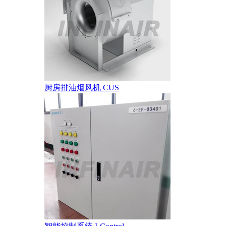
厨房排油烟风机 CUS