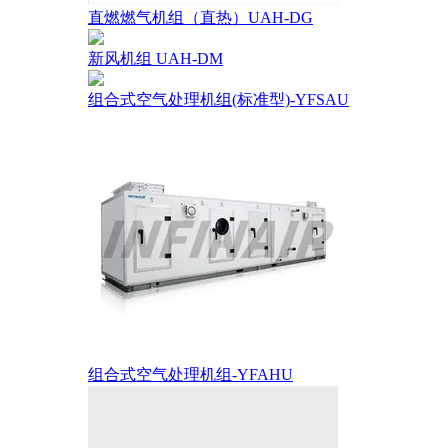
直燃燃气机组（直热）UAH-DG
新风机组 UAH-DM
组合式空气处理机组(标准型)-YFSAU
组合式空气处理机组-YFAHU