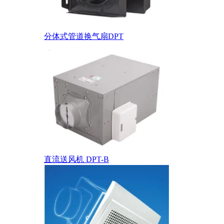
分体式管道换气扇DPT
直流送风机 DPT-B