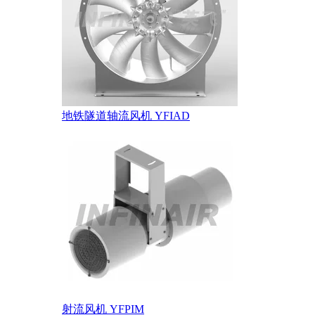
地铁隧道轴流风机 YFIAD
射流风机 YFPIM