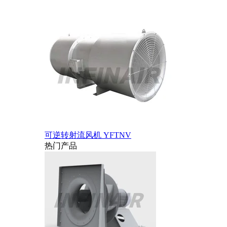
可逆转射流风机 YFTNV
热门产品