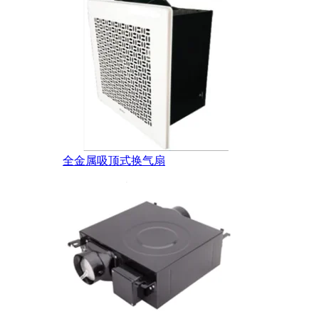
全金属吸顶式换气扇