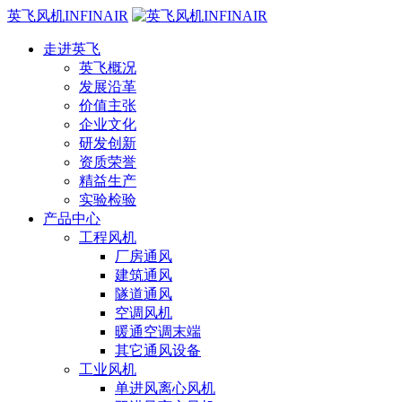
英飞风机INFINAIR
走进英飞
英飞概况
发展沿革
价值主张
企业文化
研发创新
资质荣誉
精益生产
实验检验
产品中心
工程风机
厂房通风
建筑通风
隧道通风
空调风机
暖通空调末端
其它通风设备
工业风机
单进风离心风机