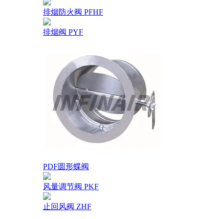
排烟防火阀 PFHF
排烟阀 PYF
PDF圆形蝶阀
风量调节阀 PKF
止回风阀 ZHF