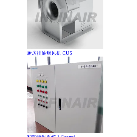
厨房排油烟风机 CUS