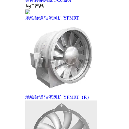
智能控制系统 I-Control
热门产品
地铁隧道轴流风机 YFMRT
地铁隧道轴流风机 YFMRT（R）