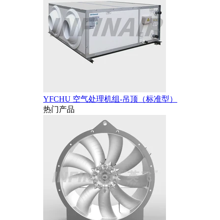
YFCHU 空气处理机组-吊顶（标准型）
热门产品