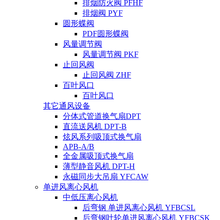
排烟防火阀 PFHF
排烟阀 PYF
圆形蝶阀
PDF圆形蝶阀
风量调节阀
风量调节阀 PKF
止回风阀
止回风阀 ZHF
百叶风口
百叶风口
其它通风设备
分体式管道换气扇DPT
直流送风机 DPT-B
炫风系列吸顶式换气扇
APB-A/B
全金属吸顶式换气扇
薄型静音风机 DPT-H
永磁同步大吊扇 YFCAW
单进风离心风机
中低压离心风机
后弯钢 单进风离心风机 YFBCSL
后弯钢叶轮单进风离心风机 YFBCSK