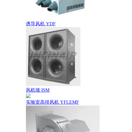
诱导风机 YDF
风机墙 ISM
实验室高排风机 YFLEMF