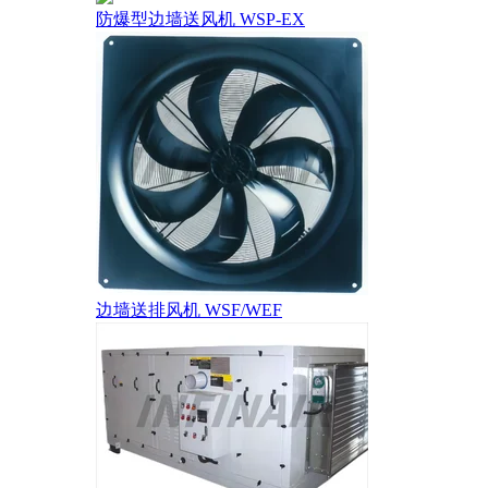
防爆型边墙送风机 WSP-EX
边墙送排风机 WSF/WEF