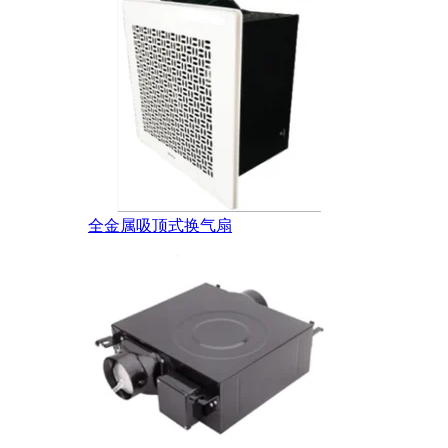
全金属吸顶式换气扇