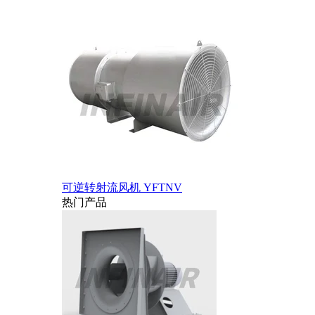
可逆转射流风机 YFTNV
热门产品