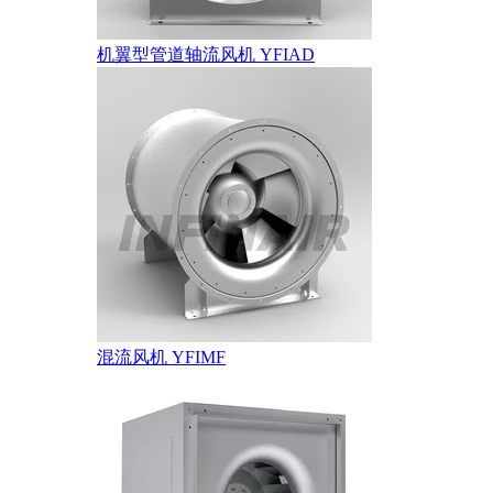
机翼型管道轴流风机 YFIAD
混流风机 YFIMF