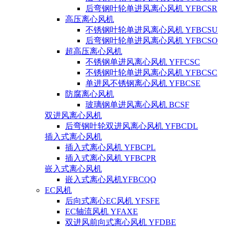
后弯钢叶轮单进风离心风机 YFBCSR
高压离心风机
不锈钢叶轮单进风离心风机 YFBCSU
后弯钢叶轮单进风离心风机 YFBCSO
超高压离心风机
不锈钢单进风离心风机 YFFCSC
不锈钢叶轮单进风离心风机 YFBCSC
单进风不锈钢离心风机 YFBCSE
防腐离心风机
玻璃钢单进风离心风机 BCSF
双进风离心风机
后弯钢叶轮双进风离心风机 YFBCDL
插入式离心风机
插入式离心风机 YFBCPL
插入式离心风机 YFBCPR
嵌入式离心风机
嵌入式离心风机YFBCQQ
EC风机
后向式离心EC风机 YFSFE
EC轴流风机 YFAXE
双进风前向式离心风机 YFDBE