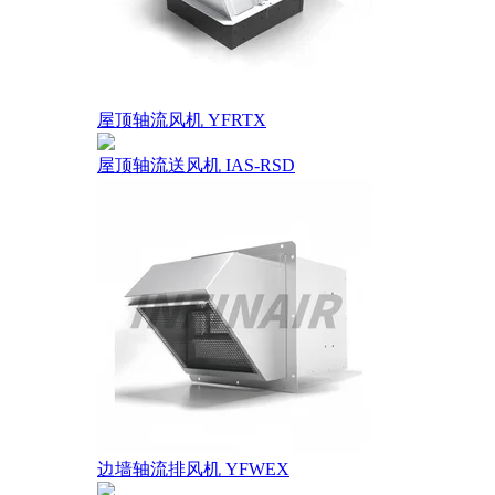
屋顶轴流风机 YFRTX
屋顶轴流送风机 IAS-RSD
边墙轴流排风机 YFWEX