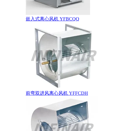
嵌入式离心风机 YFBCQQ
前弯双进风离心风机 YFFCDH