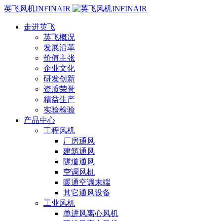
英飞风机INFINAIR
走进英飞
英飞概况
发展沿革
价值主张
企业文化
研发创新
资质荣誉
精益生产
实验检验
产品中心
工程风机
厂房通风
建筑通风
隧道通风
空调风机
暖通空调末端
其它通风设备
工业风机
单进风离心风机