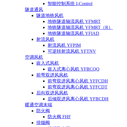
智能控制系统 I-Control
隧道通风
隧道地铁风机
地铁隧道轴流风机 YFMRT
地铁隧道轴流风机 YFMRT（R）
地铁隧道轴流风机 YFIAD
射流风机
射流风机 YFPIM
可逆转射流风机 YFTNV
空调风机
嵌入式风机
嵌入式离心风机 YFBCQQ
前弯双进风风机
前弯双进风离心风机 YFFCDH
前弯双进风离心风机 YFFCDT
后向双进风风机
后倾双进风离心风机 YFBCDH
暖通空调末端
防火阀
防火阀 FHF
排烟阀