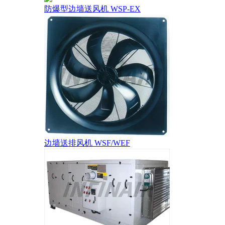
防爆型边墙送风机 WSP-EX
边墙送排风机 WSF/WEF