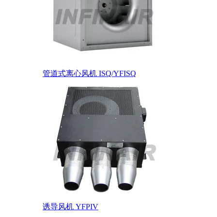
管道式离心风机 ISQ/YFISQ
诱导风机 YFPIV