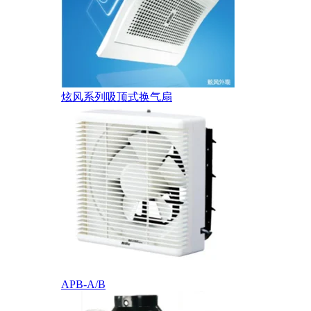
炫风系列吸顶式换气扇
APB-A/B