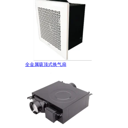
全金属吸顶式换气扇