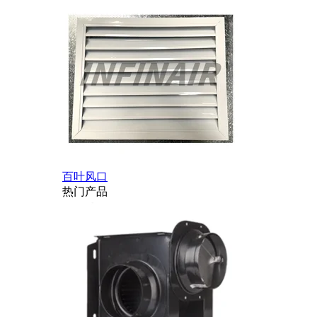
百叶风口
热门产品