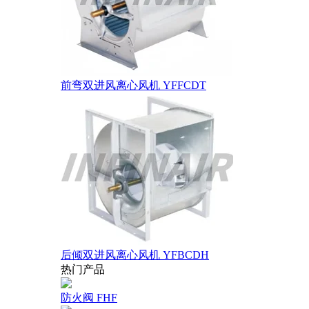
前弯双进风离心风机 YFFCDT
后倾双进风离心风机 YFBCDH
热门产品
防火阀 FHF