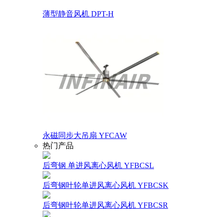
薄型静音风机 DPT-H
永磁同步大吊扇 YFCAW
热门产品
后弯钢 单进风离心风机 YFBCSL
后弯钢叶轮单进风离心风机 YFBCSK
后弯钢叶轮单进风离心风机 YFBCSR