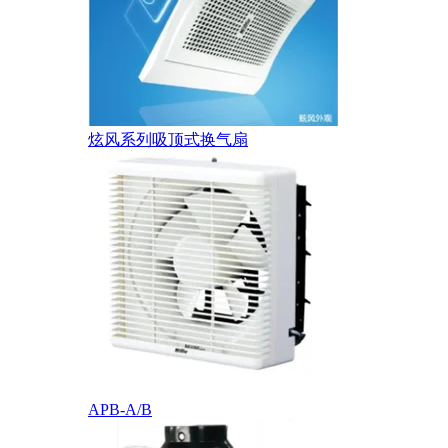
炫风系列吸顶式换气扇
APB-A/B