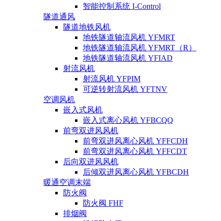
智能控制系统 I-Control
隧道通风
隧道地铁风机
地铁隧道轴流风机 YFMRT
地铁隧道轴流风机 YFMRT（R）
地铁隧道轴流风机 YFIAD
射流风机
射流风机 YFPIM
可逆转射流风机 YFTNV
空调风机
嵌入式风机
嵌入式离心风机 YFBCQQ
前弯双进风风机
前弯双进风离心风机 YFFCDH
前弯双进风离心风机 YFFCDT
后向双进风风机
后倾双进风离心风机 YFBCDH
暖通空调末端
防火阀
防火阀 FHF
排烟阀