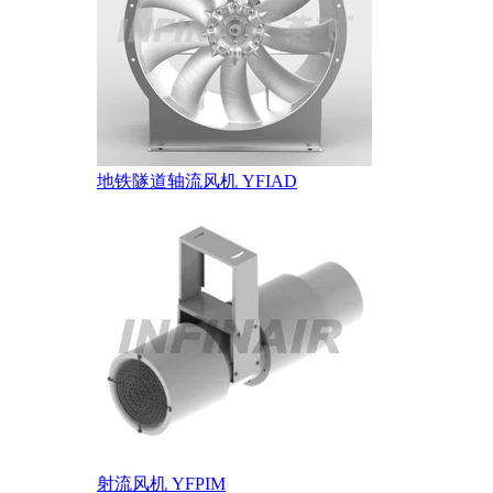
地铁隧道轴流风机 YFIAD
射流风机 YFPIM