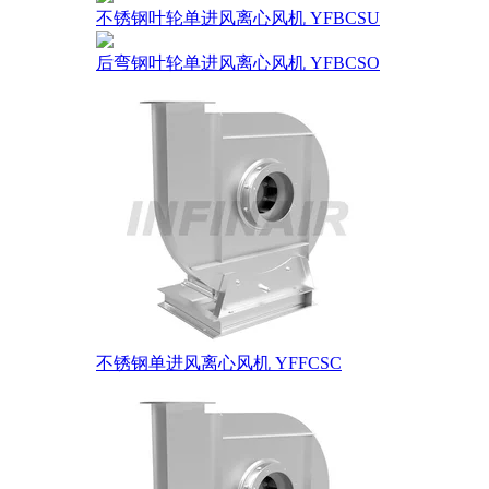
不锈钢叶轮单进风离心风机 YFBCSU
后弯钢叶轮单进风离心风机 YFBCSO
不锈钢单进风离心风机 YFFCSC