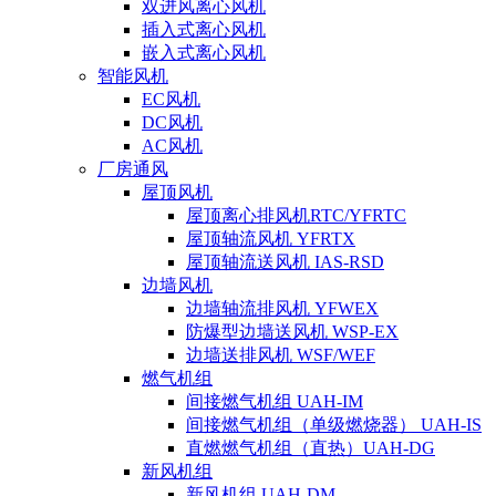
双进风离心风机
插入式离心风机
嵌入式离心风机
智能风机
EC风机
DC风机
AC风机
厂房通风
屋顶风机
屋顶离心排风机RTC/YFRTC
屋顶轴流风机 YFRTX
屋顶轴流送风机 IAS-RSD
边墙风机
边墙轴流排风机 YFWEX
防爆型边墙送风机 WSP-EX
边墙送排风机 WSF/WEF
燃气机组
间接燃气机组 UAH-IM
间接燃气机组（单级燃烧器） UAH-IS
直燃燃气机组（直热）UAH-DG
新风机组
新风机组 UAH-DM