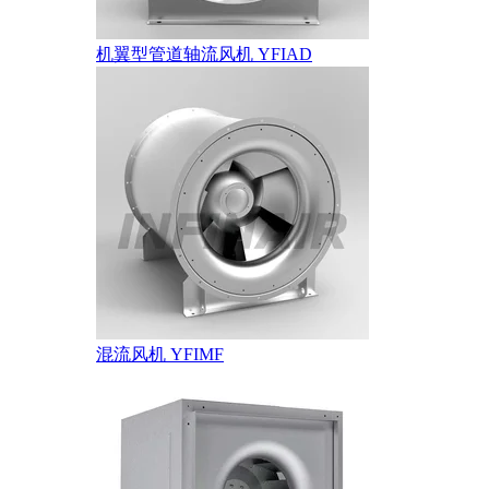
机翼型管道轴流风机 YFIAD
混流风机 YFIMF