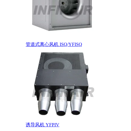
管道式离心风机 ISQ/YFISQ
诱导风机 YFPIV