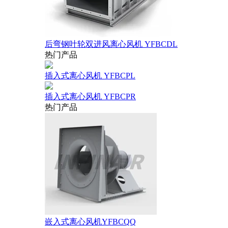
后弯钢叶轮双进风离心风机 YFBCDL
热门产品
插入式离心风机 YFBCPL
插入式离心风机 YFBCPR
热门产品
嵌入式离心风机YFBCQQ