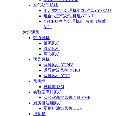
空气处理机组
组合式空气处理机组(标准型)-YFSAU
组合式空气处理机组-YFAHU
YFCHU 空气处理机组-吊顶（标准
型）
建筑通风
管道风机
轴流风机
混流风机
离心风机
诱导风机
诱导风机 YFPIV
诱导射流风机 YFPIJ
诱导风机 YDF
风机墙
风机墙 ISM
实验室高排风机
实验室高排风机 YFLEMF
厨房排油烟风机
厨房排油烟风机 CUS
控制箱