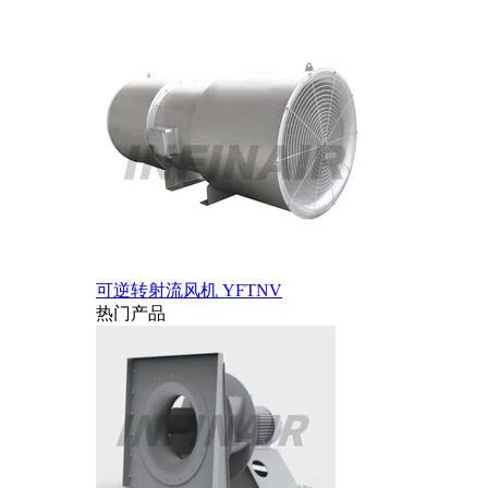
可逆转射流风机 YFTNV
热门产品