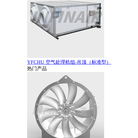
YFCHU 空气处理机组-吊顶（标准型）
热门产品