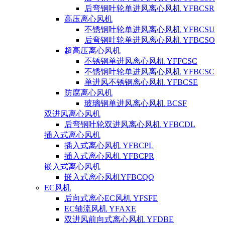
后弯钢叶轮单进风离心风机 YFBCSR
高压离心风机
不锈钢叶轮单进风离心风机 YFBCSU
后弯钢叶轮单进风离心风机 YFBCSO
超高压离心风机
不锈钢单进风离心风机 YFFCSC
不锈钢叶轮单进风离心风机 YFBCSC
单进风不锈钢离心风机 YFBCSE
防腐离心风机
玻璃钢单进风离心风机 BCSF
双进风离心风机
后弯钢叶轮双进风离心风机 YFBCDL
插入式离心风机
插入式离心风机 YFBCPL
插入式离心风机 YFBCPR
嵌入式离心风机
嵌入式离心风机YFBCQQ
EC风机
后向式离心EC风机 YFSFE
EC轴流风机 YFAXE
双进风前向式离心风机 YFDBE