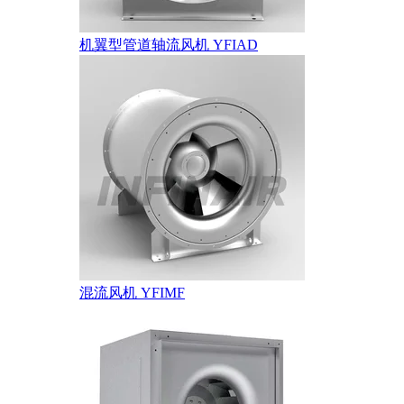
机翼型管道轴流风机 YFIAD
混流风机 YFIMF