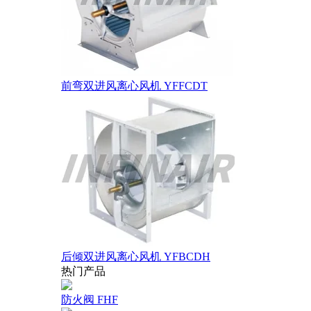
前弯双进风离心风机 YFFCDT
后倾双进风离心风机 YFBCDH
热门产品
防火阀 FHF