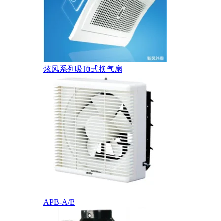
炫风系列吸顶式换气扇
APB-A/B