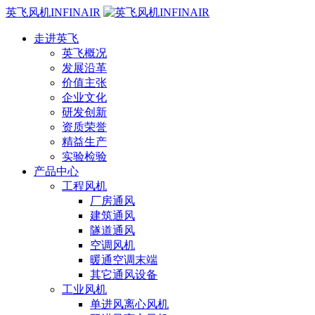
英飞风机INFINAIR
走进英飞
英飞概况
发展沿革
价值主张
企业文化
研发创新
资质荣誉
精益生产
实验检验
产品中心
工程风机
厂房通风
建筑通风
隧道通风
空调风机
暖通空调末端
其它通风设备
工业风机
单进风离心风机