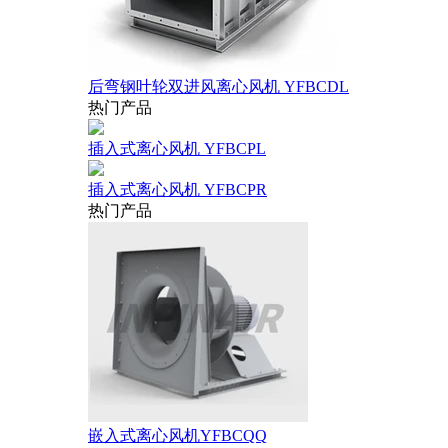
后弯钢叶轮双进风离心风机 YFBCDL
热门产品
插入式离心风机 YFBCPL
插入式离心风机 YFBCPR
热门产品
嵌入式离心风机YFBCQQ