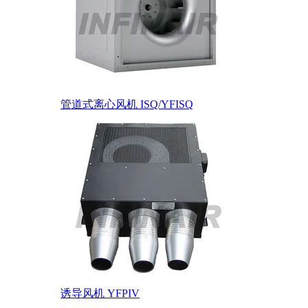
管道式离心风机 ISQ/YFISQ
诱导风机 YFPIV