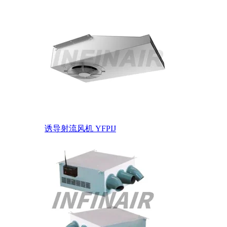
诱导射流风机 YFPIJ