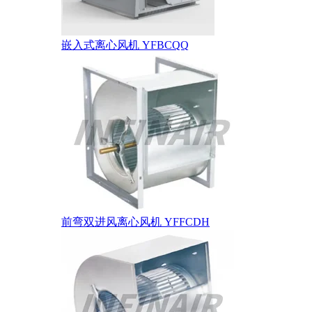
嵌入式离心风机 YFBCQQ
前弯双进风离心风机 YFFCDH