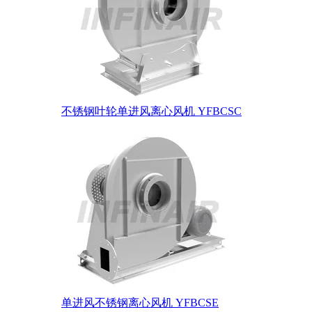
不锈钢叶轮单进风离心风机 YFBCSC
单进风不锈钢离心风机 YFBCSE