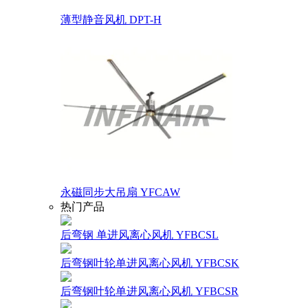
薄型静音风机 DPT-H
永磁同步大吊扇 YFCAW
热门产品
后弯钢 单进风离心风机 YFBCSL
后弯钢叶轮单进风离心风机 YFBCSK
后弯钢叶轮单进风离心风机 YFBCSR