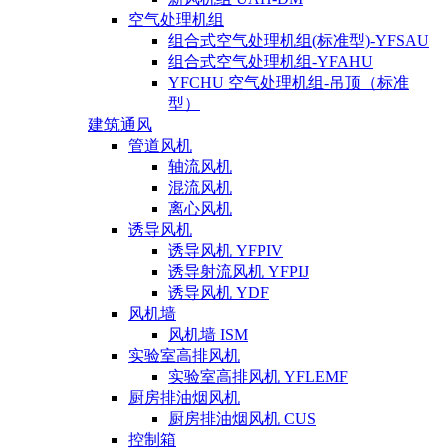
空气处理机组
组合式空气处理机组(标准型)-YFSAU
组合式空气处理机组-YFAHU
YFCHU 空气处理机组-吊顶（标准
型）
建筑通风
管道风机
轴流风机
混流风机
离心风机
诱导风机
诱导风机 YFPIV
诱导射流风机 YFPIJ
诱导风机 YDF
风机墙
风机墙 ISM
实验室高排风机
实验室高排风机 YFLEMF
厨房排油烟风机
厨房排油烟风机 CUS
控制箱