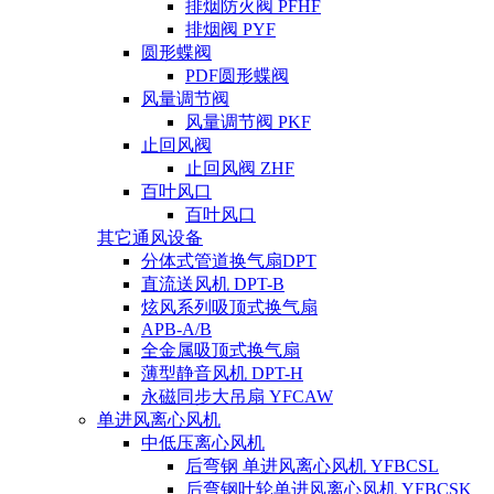
排烟防火阀 PFHF
排烟阀 PYF
圆形蝶阀
PDF圆形蝶阀
风量调节阀
风量调节阀 PKF
止回风阀
止回风阀 ZHF
百叶风口
百叶风口
其它通风设备
分体式管道换气扇DPT
直流送风机 DPT-B
炫风系列吸顶式换气扇
APB-A/B
全金属吸顶式换气扇
薄型静音风机 DPT-H
永磁同步大吊扇 YFCAW
单进风离心风机
中低压离心风机
后弯钢 单进风离心风机 YFBCSL
后弯钢叶轮单进风离心风机 YFBCSK