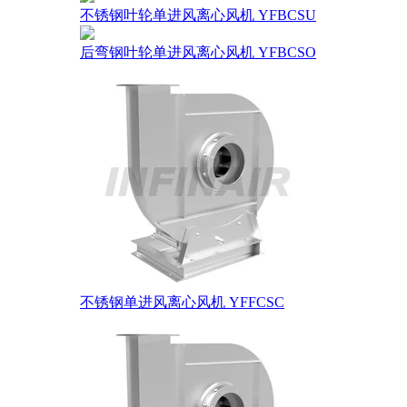
不锈钢叶轮单进风离心风机 YFBCSU
后弯钢叶轮单进风离心风机 YFBCSO
不锈钢单进风离心风机 YFFCSC