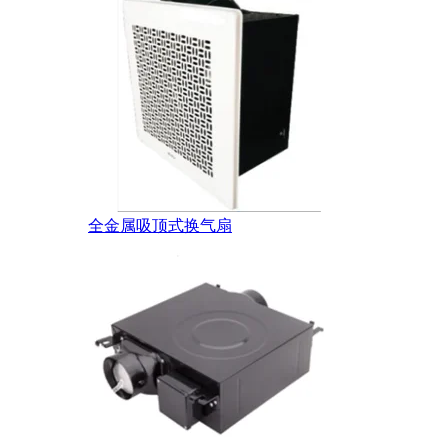
全金属吸顶式换气扇