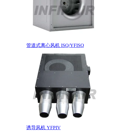
管道式离心风机 ISQ/YFISQ
诱导风机 YFPIV