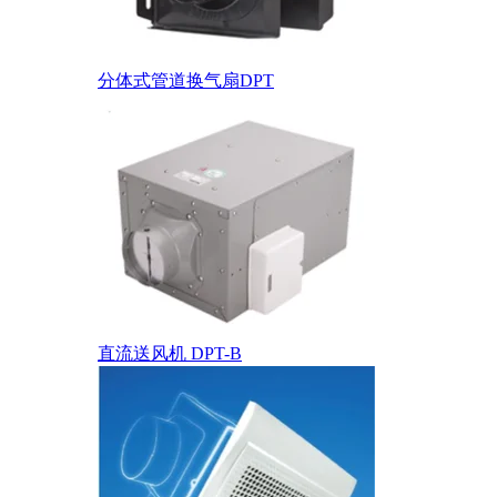
分体式管道换气扇DPT
直流送风机 DPT-B