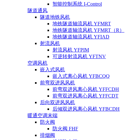
智能控制系统 I-Control
隧道通风
隧道地铁风机
地铁隧道轴流风机 YFMRT
地铁隧道轴流风机 YFMRT（R）
地铁隧道轴流风机 YFIAD
射流风机
射流风机 YFPIM
可逆转射流风机 YFTNV
空调风机
嵌入式风机
嵌入式离心风机 YFBCQQ
前弯双进风风机
前弯双进风离心风机 YFFCDH
前弯双进风离心风机 YFFCDT
后向双进风风机
后倾双进风离心风机 YFBCDH
暖通空调末端
防火阀
防火阀 FHF
排烟阀