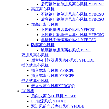
后弯钢叶轮单进风离心风机 YFBCSR
高压离心风机
不锈钢叶轮单进风离心风机 YFBCSU
后弯钢叶轮单进风离心风机 YFBCSO
超高压离心风机
不锈钢单进风离心风机 YFFCSC
不锈钢叶轮单进风离心风机 YFBCSC
单进风不锈钢离心风机 YFBCSE
防腐离心风机
玻璃钢单进风离心风机 BCSF
双进风离心风机
后弯钢叶轮双进风离心风机 YFBCDL
插入式离心风机
插入式离心风机 YFBCPL
插入式离心风机 YFBCPR
嵌入式离心风机
嵌入式离心风机YFBCQQ
EC风机
后向式离心EC风机 YFSFE
EC轴流风机 YFAXE
双进风前向式离心风机 YFDBE