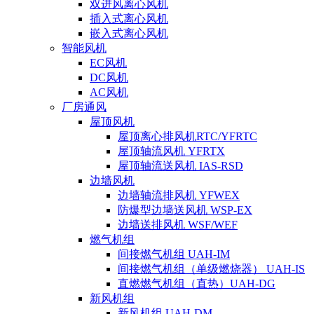
双进风离心风机
插入式离心风机
嵌入式离心风机
智能风机
EC风机
DC风机
AC风机
厂房通风
屋顶风机
屋顶离心排风机RTC/YFRTC
屋顶轴流风机 YFRTX
屋顶轴流送风机 IAS-RSD
边墙风机
边墙轴流排风机 YFWEX
防爆型边墙送风机 WSP-EX
边墙送排风机 WSF/WEF
燃气机组
间接燃气机组 UAH-IM
间接燃气机组（单级燃烧器） UAH-IS
直燃燃气机组（直热）UAH-DG
新风机组
新风机组 UAH-DM