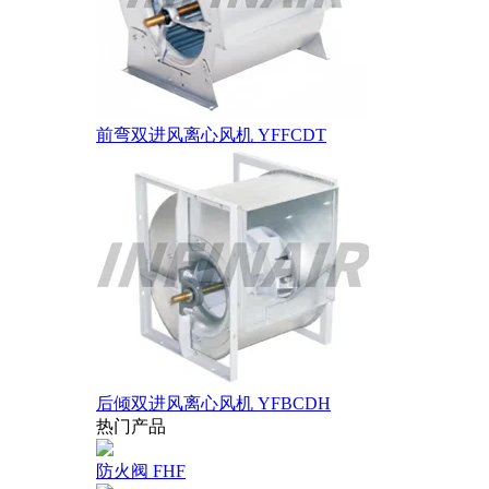
前弯双进风离心风机 YFFCDT
后倾双进风离心风机 YFBCDH
热门产品
防火阀 FHF