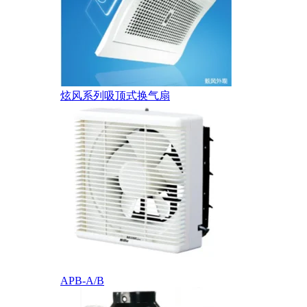
炫风系列吸顶式换气扇
APB-A/B