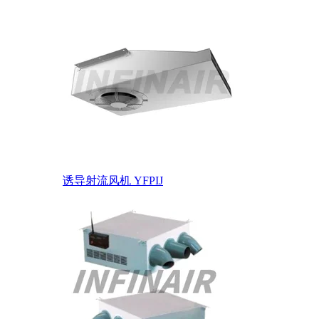
诱导射流风机 YFPIJ