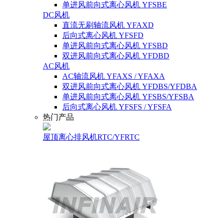
单进风前向式离心风机 YFSBE
DC风机
直流无刷轴流风机 YFAXD
后向式离心风机 YFSFD
单进风前向式离心风机 YFSBD
双进风前向式离心风机 YFDBD
AC风机
AC轴流风机 YFAXS / YFAXA
双进风前向式离心风机 YFDBS/YFDBA
单进风前向式离心风机 YFSBS/YFSBA
后向式离心风机 YFSFS / YFSFA
热门产品
屋顶离心排风机RTC/YFRTC