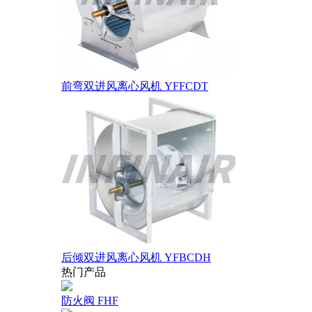
前弯双进风离心风机 YFFCDT
后倾双进风离心风机 YFBCDH
热门产品
防火阀 FHF