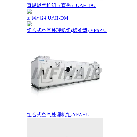
直燃燃气机组（直热）UAH-DG
新风机组 UAH-DM
组合式空气处理机组(标准型)-YFSAU
组合式空气处理机组-YFAHU