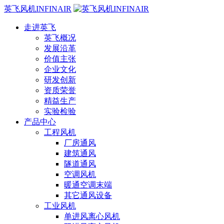
英飞风机INFINAIR
走进英飞
英飞概况
发展沿革
价值主张
企业文化
研发创新
资质荣誉
精益生产
实验检验
产品中心
工程风机
厂房通风
建筑通风
隧道通风
空调风机
暖通空调末端
其它通风设备
工业风机
单进风离心风机