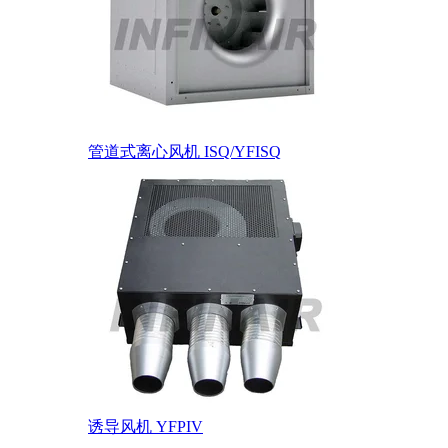
管道式离心风机 ISQ/YFISQ
诱导风机 YFPIV