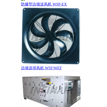
防爆型边墙送风机 WSP-EX
边墙送排风机 WSF/WEF