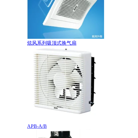
炫风系列吸顶式换气扇
APB-A/B