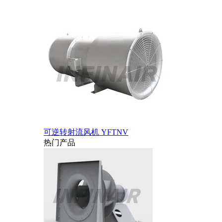
可逆转射流风机 YFTNV
热门产品