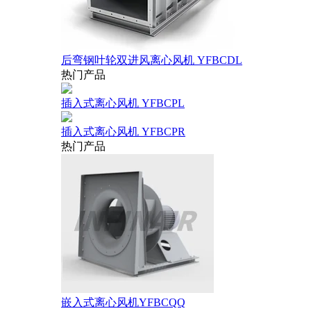
后弯钢叶轮双进风离心风机 YFBCDL
热门产品
插入式离心风机 YFBCPL
插入式离心风机 YFBCPR
热门产品
嵌入式离心风机YFBCQQ