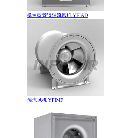
机翼型管道轴流风机 YFIAD
混流风机 YFIMF