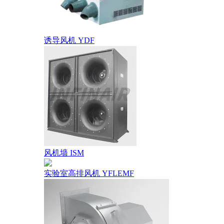
诱导风机 YDF
风机墙 ISM
实验室高排风机 YFLEMF