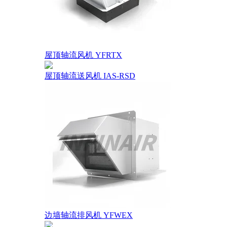
屋顶轴流风机 YFRTX
屋顶轴流送风机 IAS-RSD
边墙轴流排风机 YFWEX