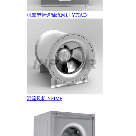
机翼型管道轴流风机 YFIAD
混流风机 YFIMF