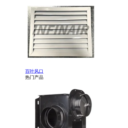
百叶风口
热门产品