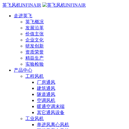
英飞风机INFINAIR
走进英飞
英飞概况
发展沿革
价值主张
企业文化
研发创新
资质荣誉
精益生产
实验检验
产品中心
工程风机
厂房通风
建筑通风
隧道通风
空调风机
暖通空调末端
其它通风设备
工业风机
单进风离心风机