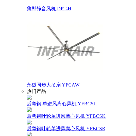
薄型静音风机 DPT-H
永磁同步大吊扇 YFCAW
热门产品
后弯钢 单进风离心风机 YFBCSL
后弯钢叶轮单进风离心风机 YFBCSK
后弯钢叶轮单进风离心风机 YFBCSR