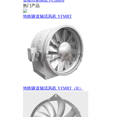
智能控制系统 I-Control
热门产品
地铁隧道轴流风机 YFMRT
地铁隧道轴流风机 YFMRT（R）