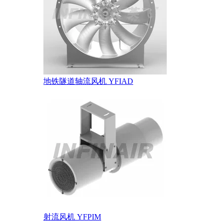
地铁隧道轴流风机 YFIAD
射流风机 YFPIM