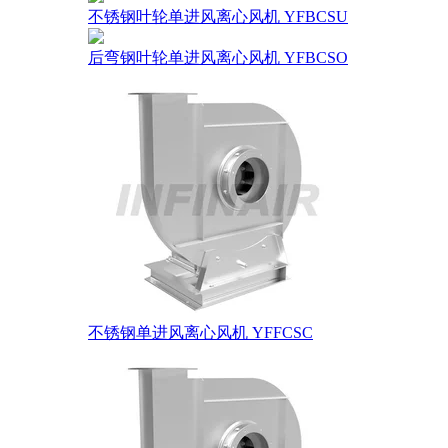
不锈钢叶轮单进风离心风机 YFBCSU
后弯钢叶轮单进风离心风机 YFBCSO
不锈钢单进风离心风机 YFFCSC