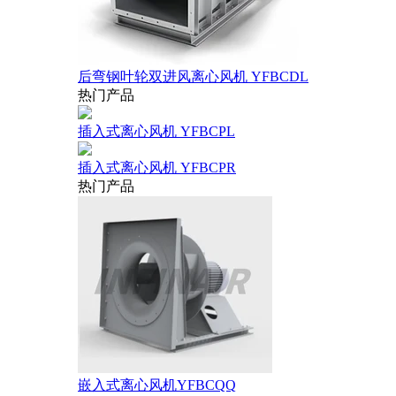
后弯钢叶轮双进风离心风机 YFBCDL
热门产品
插入式离心风机 YFBCPL
插入式离心风机 YFBCPR
热门产品
嵌入式离心风机YFBCQQ