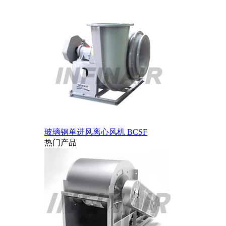
玻璃钢单进风离心风机 BCSF
热门产品