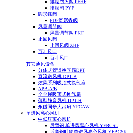
排烟防火阀 PFHF
排烟阀 PYF
圆形蝶阀
PDF圆形蝶阀
风量调节阀
风量调节阀 PKF
止回风阀
止回风阀 ZHF
百叶风口
百叶风口
其它通风设备
分体式管道换气扇DPT
直流送风机 DPT-B
炫风系列吸顶式换气扇
APB-A/B
全金属吸顶式换气扇
薄型静音风机 DPT-H
永磁同步大吊扇 YFCAW
单进风离心风机
中低压离心风机
后弯钢 单进风离心风机 YFBCSL
后弯钢叶轮单进风离心风机 YFBCSK