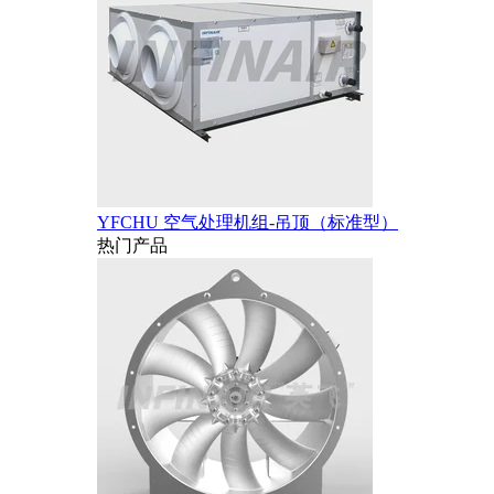
YFCHU 空气处理机组-吊顶（标准型）
热门产品