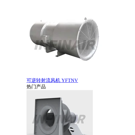
可逆转射流风机 YFTNV
热门产品