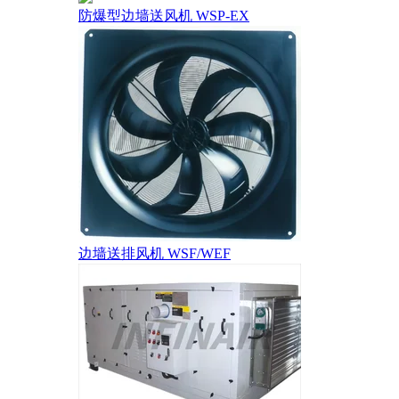
防爆型边墙送风机 WSP-EX
边墙送排风机 WSF/WEF