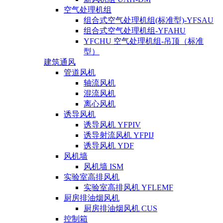
空气处理机组
组合式空气处理机组(标准型)-YFSAU
组合式空气处理机组-YFAHU
YFCHU 空气处理机组-吊顶（标准
型）
建筑通风
管道风机
轴流风机
混流风机
离心风机
诱导风机
诱导风机 YFPIV
诱导射流风机 YFPIJ
诱导风机 YDF
风机墙
风机墙 ISM
实验室高排风机
实验室高排风机 YFLEMF
厨房排油烟风机
厨房排油烟风机 CUS
控制箱