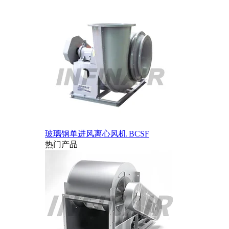
玻璃钢单进风离心风机 BCSF
热门产品