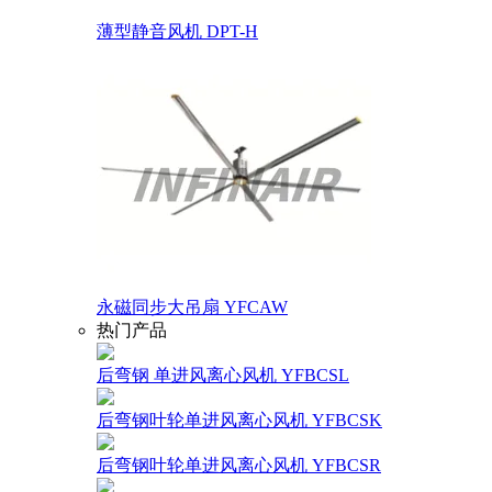
薄型静音风机 DPT-H
永磁同步大吊扇 YFCAW
热门产品
后弯钢 单进风离心风机 YFBCSL
后弯钢叶轮单进风离心风机 YFBCSK
后弯钢叶轮单进风离心风机 YFBCSR