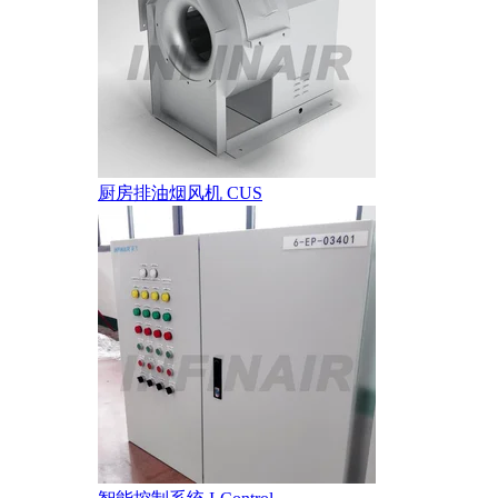
厨房排油烟风机 CUS