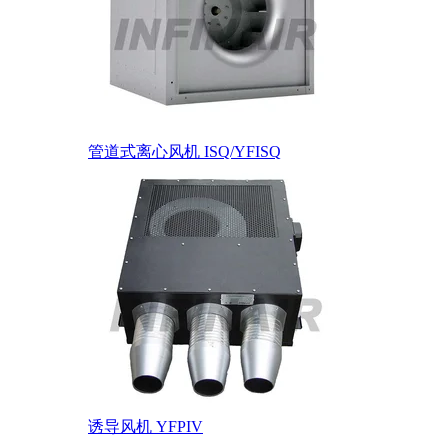
管道式离心风机 ISQ/YFISQ
诱导风机 YFPIV