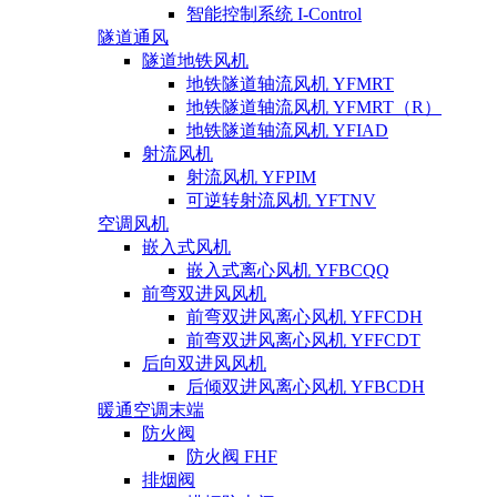
智能控制系统 I-Control
隧道通风
隧道地铁风机
地铁隧道轴流风机 YFMRT
地铁隧道轴流风机 YFMRT（R）
地铁隧道轴流风机 YFIAD
射流风机
射流风机 YFPIM
可逆转射流风机 YFTNV
空调风机
嵌入式风机
嵌入式离心风机 YFBCQQ
前弯双进风风机
前弯双进风离心风机 YFFCDH
前弯双进风离心风机 YFFCDT
后向双进风风机
后倾双进风离心风机 YFBCDH
暖通空调末端
防火阀
防火阀 FHF
排烟阀