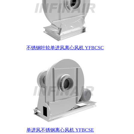
不锈钢叶轮单进风离心风机 YFBCSC
单进风不锈钢离心风机 YFBCSE