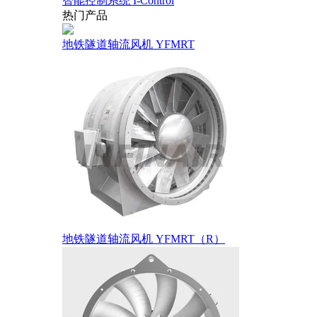
智能控制系统 I-Control
热门产品
地铁隧道轴流风机 YFMRT
地铁隧道轴流风机 YFMRT（R）