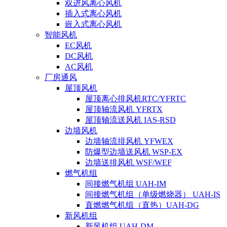
双进风离心风机
插入式离心风机
嵌入式离心风机
智能风机
EC风机
DC风机
AC风机
厂房通风
屋顶风机
屋顶离心排风机RTC/YFRTC
屋顶轴流风机 YFRTX
屋顶轴流送风机 IAS-RSD
边墙风机
边墙轴流排风机 YFWEX
防爆型边墙送风机 WSP-EX
边墙送排风机 WSF/WEF
燃气机组
间接燃气机组 UAH-IM
间接燃气机组（单级燃烧器） UAH-IS
直燃燃气机组（直热）UAH-DG
新风机组
新风机组 UAH-DM