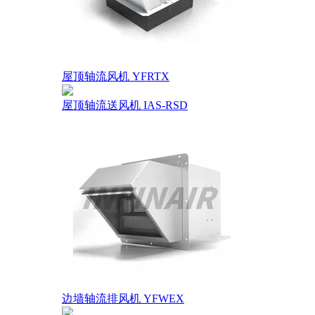
屋顶轴流风机 YFRTX
屋顶轴流送风机 IAS-RSD
边墙轴流排风机 YFWEX