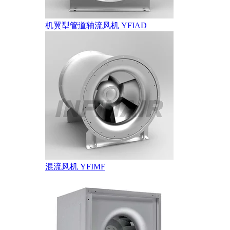
机翼型管道轴流风机 YFIAD
混流风机 YFIMF