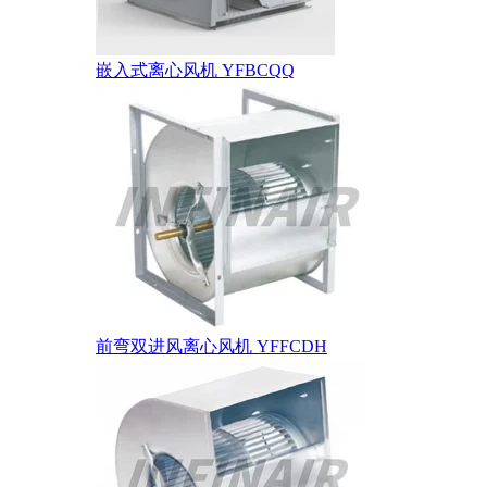
嵌入式离心风机 YFBCQQ
前弯双进风离心风机 YFFCDH