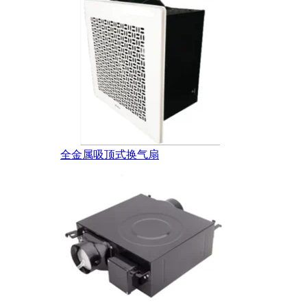
全金属吸顶式换气扇