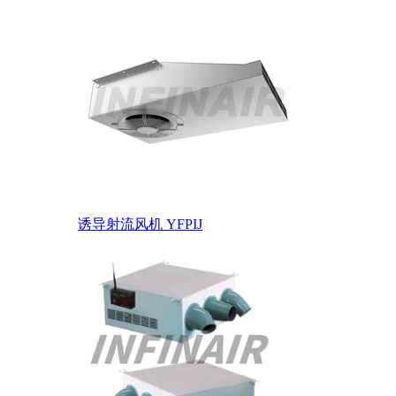
诱导射流风机 YFPIJ