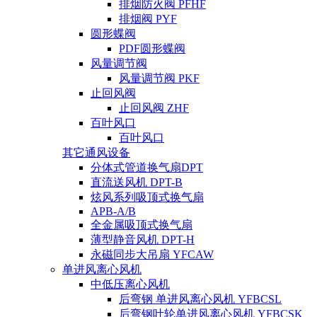
排烟防火阀 PFHF
排烟阀 PYF
圆形蝶阀
PDF圆形蝶阀
风量调节阀
风量调节阀 PKF
止回风阀
止回风阀 ZHF
百叶风口
百叶风口
其它通风设备
分体式管道换气扇DPT
直流送风机 DPT-B
炫风系列吸顶式换气扇
APB-A/B
全金属吸顶式换气扇
薄型静音风机 DPT-H
永磁同步大吊扇 YFCAW
单进风离心风机
中低压离心风机
后弯钢 单进风离心风机 YFBCSL
后弯钢叶轮单进风离心风机 YFBCSK