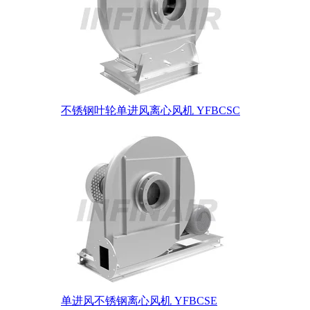
不锈钢叶轮单进风离心风机 YFBCSC
单进风不锈钢离心风机 YFBCSE