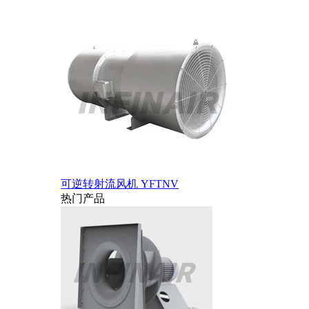
可逆转射流风机 YFTNV
热门产品