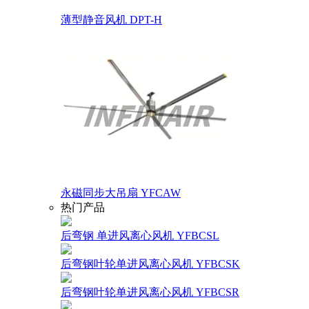
薄型静音风机 DPT-H
永磁同步大吊扇 YFCAW
热门产品
后弯钢 单进风离心风机 YFBCSL
后弯钢叶轮单进风离心风机 YFBCSK
后弯钢叶轮单进风离心风机 YFBCSR