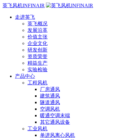
英飞风机INFINAIR
走进英飞
英飞概况
发展沿革
价值主张
企业文化
研发创新
资质荣誉
精益生产
实验检验
产品中心
工程风机
厂房通风
建筑通风
隧道通风
空调风机
暖通空调末端
其它通风设备
工业风机
单进风离心风机