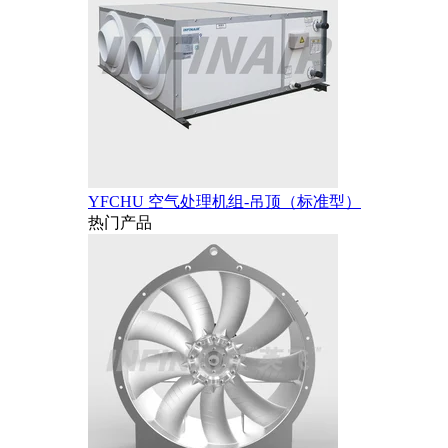
YFCHU 空气处理机组-吊顶（标准型）
热门产品