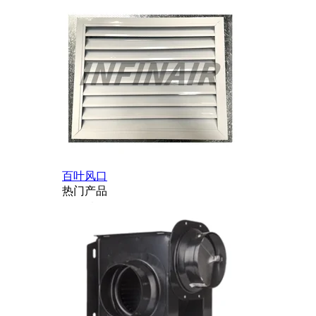
百叶风口
热门产品