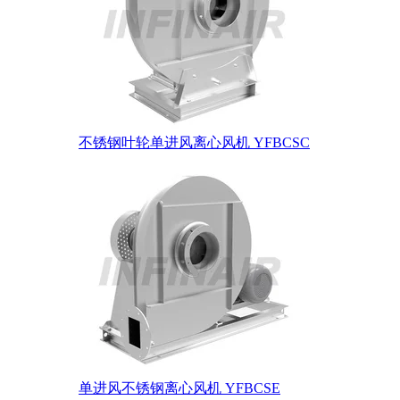
不锈钢叶轮单进风离心风机 YFBCSC
单进风不锈钢离心风机 YFBCSE