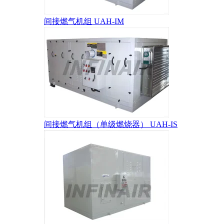
间接燃气机组 UAH-IM
间接燃气机组（单级燃烧器） UAH-IS