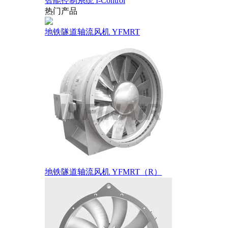
智能控制系统 I-Control
热门产品
地铁隧道轴流风机 YFMRT
地铁隧道轴流风机 YFMRT（R）