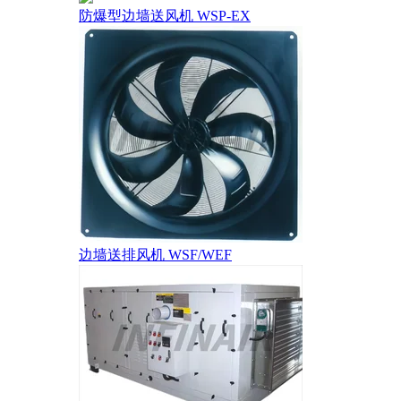
防爆型边墙送风机 WSP-EX
边墙送排风机 WSF/WEF