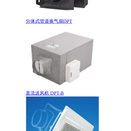
分体式管道换气扇DPT
直流送风机 DPT-B