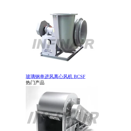
玻璃钢单进风离心风机 BCSF
热门产品