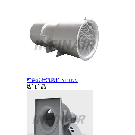
可逆转射流风机 YFTNV
热门产品