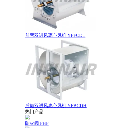
前弯双进风离心风机 YFFCDT
后倾双进风离心风机 YFBCDH
热门产品
防火阀 FHF