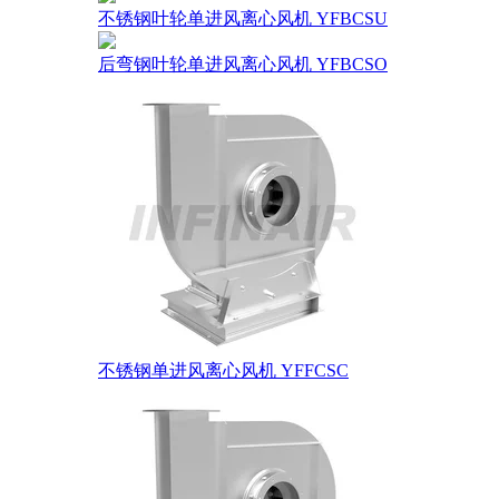
不锈钢叶轮单进风离心风机 YFBCSU
后弯钢叶轮单进风离心风机 YFBCSO
不锈钢单进风离心风机 YFFCSC