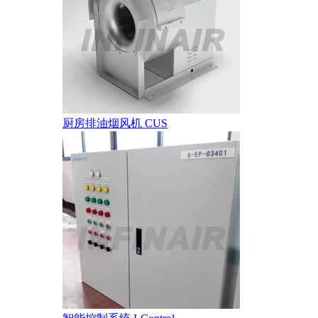
厨房排油烟风机 CUS