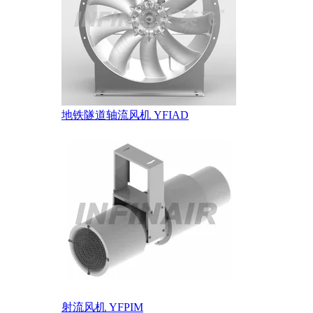
地铁隧道轴流风机 YFIAD
射流风机 YFPIM