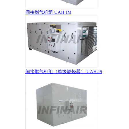
间接燃气机组 UAH-IM
间接燃气机组（单级燃烧器） UAH-IS