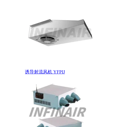
诱导射流风机 YFPIJ