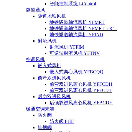
智能控制系统 I-Control
隧道通风
隧道地铁风机
地铁隧道轴流风机 YFMRT
地铁隧道轴流风机 YFMRT（R）
地铁隧道轴流风机 YFIAD
射流风机
射流风机 YFPIM
可逆转射流风机 YFTNV
空调风机
嵌入式风机
嵌入式离心风机 YFBCQQ
前弯双进风风机
前弯双进风离心风机 YFFCDH
前弯双进风离心风机 YFFCDT
后向双进风风机
后倾双进风离心风机 YFBCDH
暖通空调末端
防火阀
防火阀 FHF
排烟阀