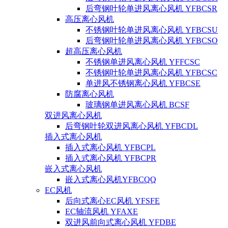
后弯钢叶轮单进风离心风机 YFBCSR
高压离心风机
不锈钢叶轮单进风离心风机 YFBCSU
后弯钢叶轮单进风离心风机 YFBCSO
超高压离心风机
不锈钢单进风离心风机 YFFCSC
不锈钢叶轮单进风离心风机 YFBCSC
单进风不锈钢离心风机 YFBCSE
防腐离心风机
玻璃钢单进风离心风机 BCSF
双进风离心风机
后弯钢叶轮双进风离心风机 YFBCDL
插入式离心风机
插入式离心风机 YFBCPL
插入式离心风机 YFBCPR
嵌入式离心风机
嵌入式离心风机YFBCQQ
EC风机
后向式离心EC风机 YFSFE
EC轴流风机 YFAXE
双进风前向式离心风机 YFDBE