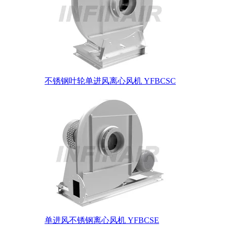
不锈钢叶轮单进风离心风机 YFBCSC
单进风不锈钢离心风机 YFBCSE