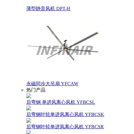
薄型静音风机 DPT-H
永磁同步大吊扇 YFCAW
热门产品
后弯钢 单进风离心风机 YFBCSL
后弯钢叶轮单进风离心风机 YFBCSK
后弯钢叶轮单进风离心风机 YFBCSR