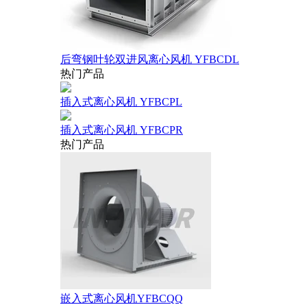
后弯钢叶轮双进风离心风机 YFBCDL
热门产品
插入式离心风机 YFBCPL
插入式离心风机 YFBCPR
热门产品
嵌入式离心风机YFBCQQ