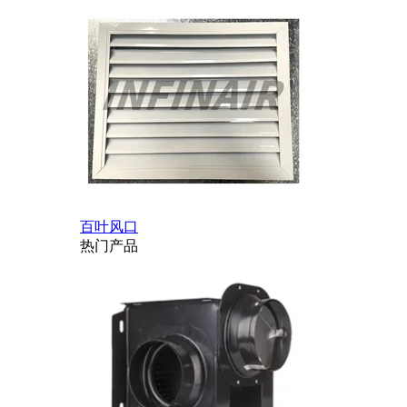
百叶风口
热门产品