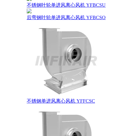
不锈钢叶轮单进风离心风机 YFBCSU
后弯钢叶轮单进风离心风机 YFBCSO
不锈钢单进风离心风机 YFFCSC