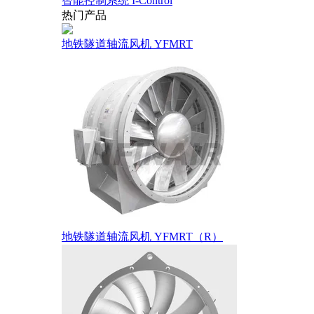
智能控制系统 I-Control
热门产品
地铁隧道轴流风机 YFMRT
地铁隧道轴流风机 YFMRT（R）