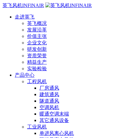
英飞风机INFINAIR
走进英飞
英飞概况
发展沿革
价值主张
企业文化
研发创新
资质荣誉
精益生产
实验检验
产品中心
工程风机
厂房通风
建筑通风
隧道通风
空调风机
暖通空调末端
其它通风设备
工业风机
单进风离心风机