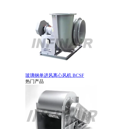
玻璃钢单进风离心风机 BCSF
热门产品