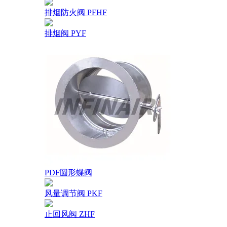
排烟防火阀 PFHF
排烟阀 PYF
PDF圆形蝶阀
风量调节阀 PKF
止回风阀 ZHF