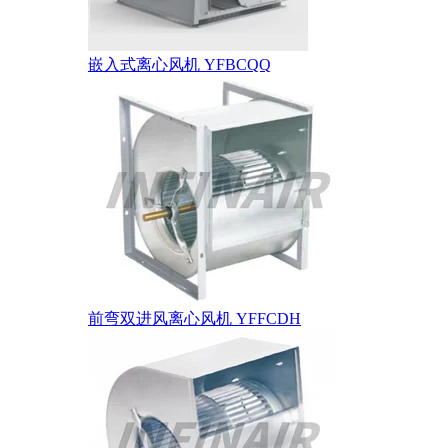
嵌入式离心风机 YFBCQQ
前弯双进风离心风机 YFFCDH