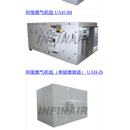
间接燃气机组 UAH-IM
间接燃气机组（单级燃烧器） UAH-IS