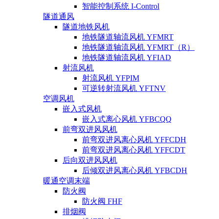
智能控制系统 I-Control
隧道通风
隧道地铁风机
地铁隧道轴流风机 YFMRT
地铁隧道轴流风机 YFMRT（R）
地铁隧道轴流风机 YFIAD
射流风机
射流风机 YFPIM
可逆转射流风机 YFTNV
空调风机
嵌入式风机
嵌入式离心风机 YFBCQQ
前弯双进风风机
前弯双进风离心风机 YFFCDH
前弯双进风离心风机 YFFCDT
后向双进风风机
后倾双进风离心风机 YFBCDH
暖通空调末端
防火阀
防火阀 FHF
排烟阀