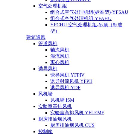
空气处理机组
组合式空气处理机组(标准型)-YFSAU
组合式空气处理机组-YFAHU
YFCHU 空气处理机组-吊顶（标准
型）
建筑通风
管道风机
轴流风机
混流风机
离心风机
诱导风机
诱导风机 YFPIV
诱导射流风机 YFPIJ
诱导风机 YDF
风机墙
风机墙 ISM
实验室高排风机
实验室高排风机 YFLEMF
厨房排油烟风机
厨房排油烟风机 CUS
控制箱