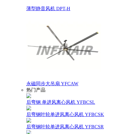
薄型静音风机 DPT-H
永磁同步大吊扇 YFCAW
热门产品
后弯钢 单进风离心风机 YFBCSL
后弯钢叶轮单进风离心风机 YFBCSK
后弯钢叶轮单进风离心风机 YFBCSR