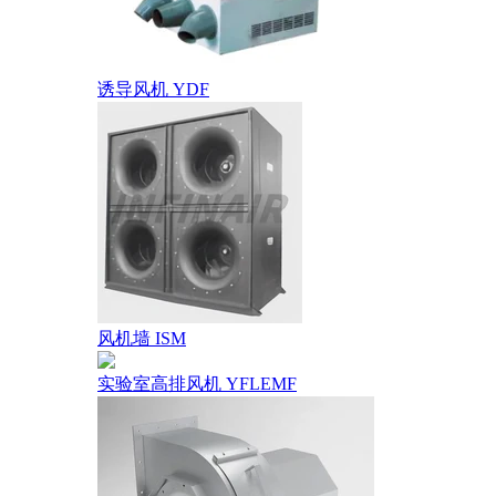
诱导风机 YDF
风机墙 ISM
实验室高排风机 YFLEMF