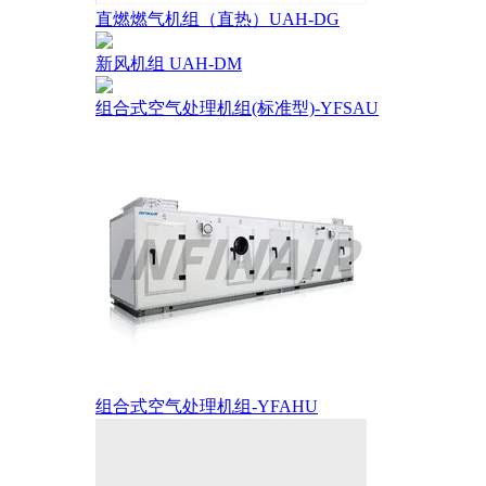
直燃燃气机组（直热）UAH-DG
新风机组 UAH-DM
组合式空气处理机组(标准型)-YFSAU
组合式空气处理机组-YFAHU