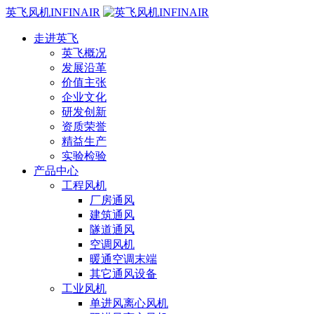
英飞风机INFINAIR
走进英飞
英飞概况
发展沿革
价值主张
企业文化
研发创新
资质荣誉
精益生产
实验检验
产品中心
工程风机
厂房通风
建筑通风
隧道通风
空调风机
暖通空调末端
其它通风设备
工业风机
单进风离心风机