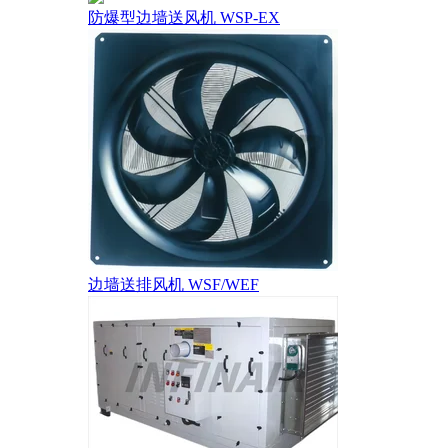
防爆型边墙送风机 WSP-EX
边墙送排风机 WSF/WEF