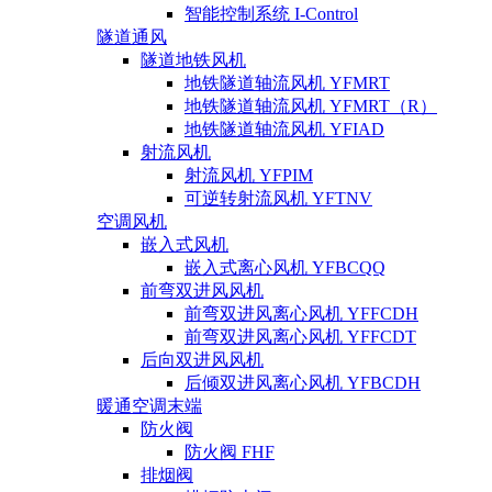
智能控制系统 I-Control
隧道通风
隧道地铁风机
地铁隧道轴流风机 YFMRT
地铁隧道轴流风机 YFMRT（R）
地铁隧道轴流风机 YFIAD
射流风机
射流风机 YFPIM
可逆转射流风机 YFTNV
空调风机
嵌入式风机
嵌入式离心风机 YFBCQQ
前弯双进风风机
前弯双进风离心风机 YFFCDH
前弯双进风离心风机 YFFCDT
后向双进风风机
后倾双进风离心风机 YFBCDH
暖通空调末端
防火阀
防火阀 FHF
排烟阀