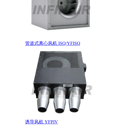
管道式离心风机 ISQ/YFISQ
诱导风机 YFPIV