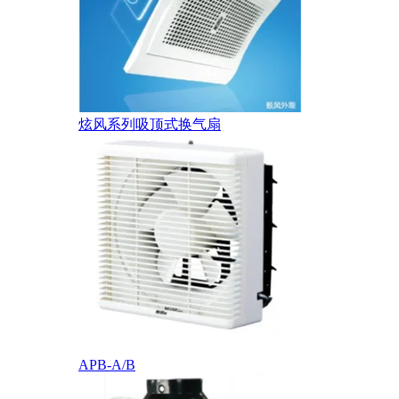
炫风系列吸顶式换气扇
APB-A/B