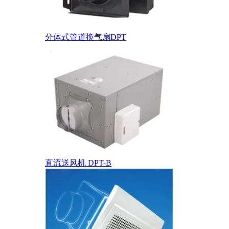
分体式管道换气扇DPT
直流送风机 DPT-B