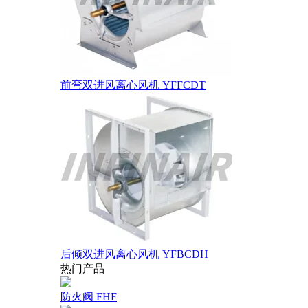
前弯双进风离心风机 YFFCDT
后倾双进风离心风机 YFBCDH
热门产品
防火阀 FHF