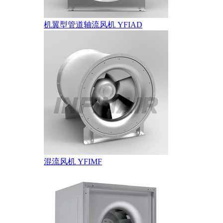
机翼型管道轴流风机 YFIAD
混流风机 YFIMF