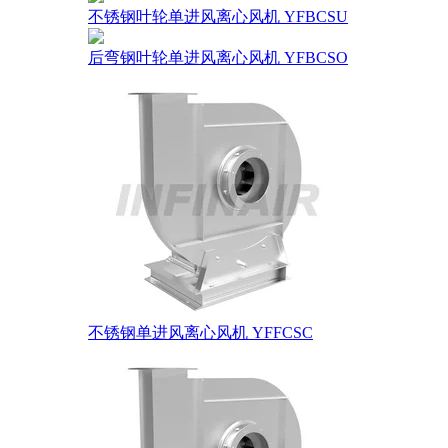
不锈钢叶轮单进风离心风机 YFBCSU
后弯钢叶轮单进风离心风机 YFBCSO
不锈钢单进风离心风机 YFFCSC