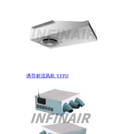
诱导射流风机 YFPIJ