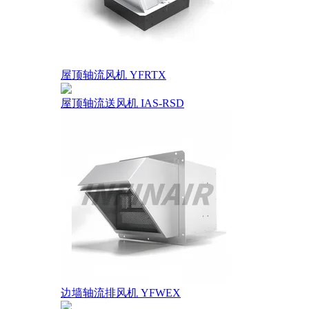
屋顶轴流风机 YFRTX
屋顶轴流送风机 IAS-RSD
边墙轴流排风机 YFWEX