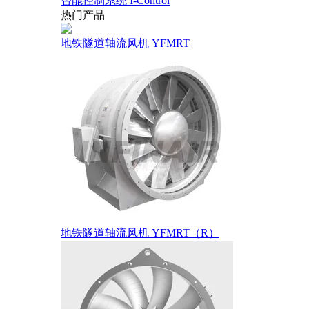
智能控制系统 I-Control
热门产品
地铁隧道轴流风机 YFMRT
地铁隧道轴流风机 YFMRT（R）