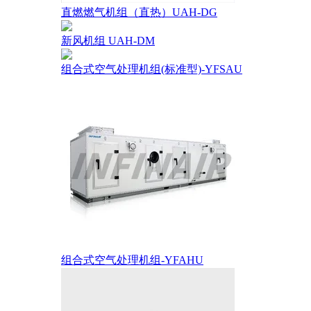
直燃燃气机组（直热）UAH-DG
新风机组 UAH-DM
组合式空气处理机组(标准型)-YFSAU
组合式空气处理机组-YFAHU