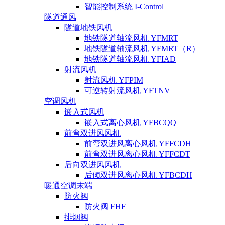
智能控制系统 I-Control
隧道通风
隧道地铁风机
地铁隧道轴流风机 YFMRT
地铁隧道轴流风机 YFMRT（R）
地铁隧道轴流风机 YFIAD
射流风机
射流风机 YFPIM
可逆转射流风机 YFTNV
空调风机
嵌入式风机
嵌入式离心风机 YFBCQQ
前弯双进风风机
前弯双进风离心风机 YFFCDH
前弯双进风离心风机 YFFCDT
后向双进风风机
后倾双进风离心风机 YFBCDH
暖通空调末端
防火阀
防火阀 FHF
排烟阀