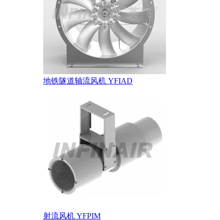
地铁隧道轴流风机 YFIAD
射流风机 YFPIM