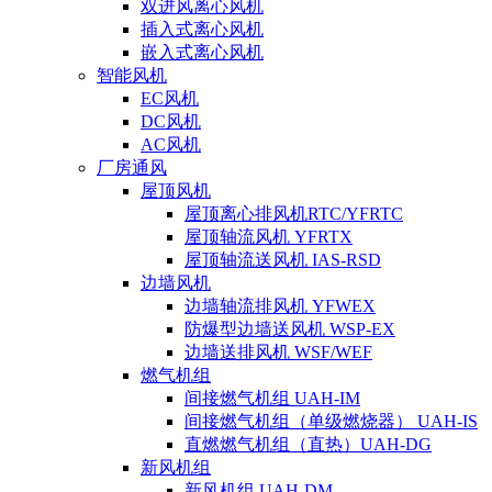
双进风离心风机
插入式离心风机
嵌入式离心风机
智能风机
EC风机
DC风机
AC风机
厂房通风
屋顶风机
屋顶离心排风机RTC/YFRTC
屋顶轴流风机 YFRTX
屋顶轴流送风机 IAS-RSD
边墙风机
边墙轴流排风机 YFWEX
防爆型边墙送风机 WSP-EX
边墙送排风机 WSF/WEF
燃气机组
间接燃气机组 UAH-IM
间接燃气机组（单级燃烧器） UAH-IS
直燃燃气机组（直热）UAH-DG
新风机组
新风机组 UAH-DM