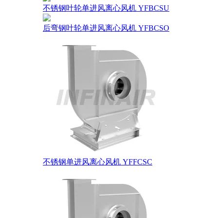
不锈钢叶轮单进风离心风机 YFBCSU
后弯钢叶轮单进风离心风机 YFBCSO
不锈钢单进风离心风机 YFFCSC