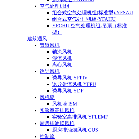
空气处理机组
组合式空气处理机组(标准型)-YFSAU
组合式空气处理机组-YFAHU
YFCHU 空气处理机组-吊顶（标准
型）
建筑通风
管道风机
轴流风机
混流风机
离心风机
诱导风机
诱导风机 YFPIV
诱导射流风机 YFPIJ
诱导风机 YDF
风机墙
风机墙 ISM
实验室高排风机
实验室高排风机 YFLEMF
厨房排油烟风机
厨房排油烟风机 CUS
控制箱