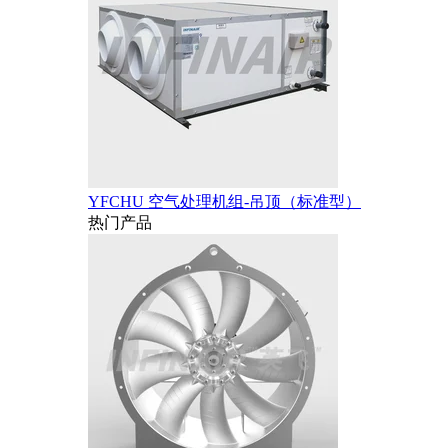
YFCHU 空气处理机组-吊顶（标准型）
热门产品