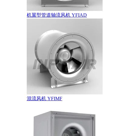
机翼型管道轴流风机 YFIAD
混流风机 YFIMF