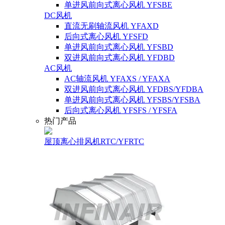
单进风前向式离心风机 YFSBE
DC风机
直流无刷轴流风机 YFAXD
后向式离心风机 YFSFD
单进风前向式离心风机 YFSBD
双进风前向式离心风机 YFDBD
AC风机
AC轴流风机 YFAXS / YFAXA
双进风前向式离心风机 YFDBS/YFDBA
单进风前向式离心风机 YFSBS/YFSBA
后向式离心风机 YFSFS / YFSFA
热门产品
屋顶离心排风机RTC/YFRTC