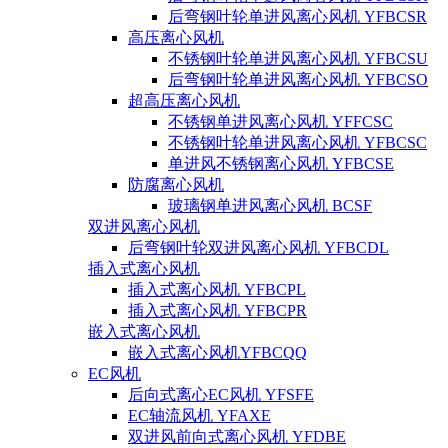
后弯钢叶轮单进风离心风机 YFBCSR
高压离心风机
不锈钢叶轮单进风离心风机 YFBCSU
后弯钢叶轮单进风离心风机 YFBCSO
超高压离心风机
不锈钢单进风离心风机 YFFCSC
不锈钢叶轮单进风离心风机 YFBCSC
单进风不锈钢离心风机 YFBCSE
防腐离心风机
玻璃钢单进风离心风机 BCSF
双进风离心风机
后弯钢叶轮双进风离心风机 YFBCDL
插入式离心风机
插入式离心风机 YFBCPL
插入式离心风机 YFBCPR
嵌入式离心风机
嵌入式离心风机YFBCQQ
EC风机
后向式离心EC风机 YFSFE
EC轴流风机 YFAXE
双进风前向式离心风机 YFDBE