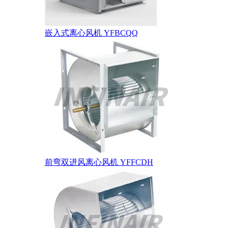
嵌入式离心风机 YFBCQQ
前弯双进风离心风机 YFFCDH