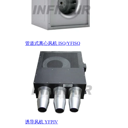
管道式离心风机 ISQ/YFISQ
诱导风机 YFPIV