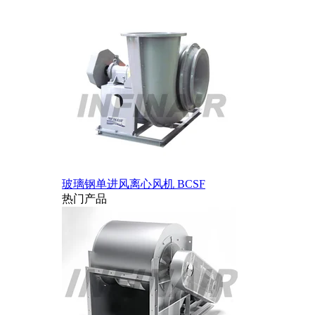
玻璃钢单进风离心风机 BCSF
热门产品