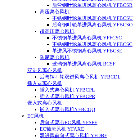
后弯钢叶轮单进风离心风机 YFBCSR
高压离心风机
不锈钢叶轮单进风离心风机 YFBCSU
后弯钢叶轮单进风离心风机 YFBCSO
超高压离心风机
不锈钢单进风离心风机 YFFCSC
不锈钢叶轮单进风离心风机 YFBCSC
单进风不锈钢离心风机 YFBCSE
防腐离心风机
玻璃钢单进风离心风机 BCSF
双进风离心风机
后弯钢叶轮双进风离心风机 YFBCDL
插入式离心风机
插入式离心风机 YFBCPL
插入式离心风机 YFBCPR
嵌入式离心风机
嵌入式离心风机YFBCQQ
EC风机
后向式离心EC风机 YFSFE
EC轴流风机 YFAXE
双进风前向式离心风机 YFDBE