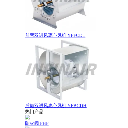
前弯双进风离心风机 YFFCDT
后倾双进风离心风机 YFBCDH
热门产品
防火阀 FHF