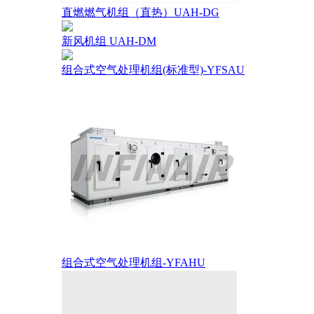
直燃燃气机组（直热）UAH-DG
新风机组 UAH-DM
组合式空气处理机组(标准型)-YFSAU
组合式空气处理机组-YFAHU