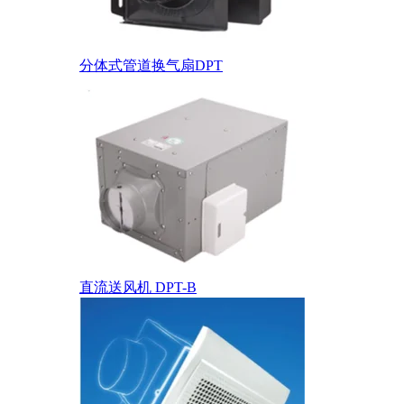
分体式管道换气扇DPT
直流送风机 DPT-B