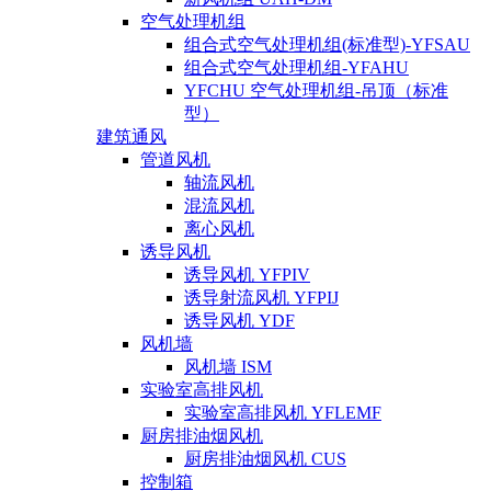
空气处理机组
组合式空气处理机组(标准型)-YFSAU
组合式空气处理机组-YFAHU
YFCHU 空气处理机组-吊顶（标准
型）
建筑通风
管道风机
轴流风机
混流风机
离心风机
诱导风机
诱导风机 YFPIV
诱导射流风机 YFPIJ
诱导风机 YDF
风机墙
风机墙 ISM
实验室高排风机
实验室高排风机 YFLEMF
厨房排油烟风机
厨房排油烟风机 CUS
控制箱