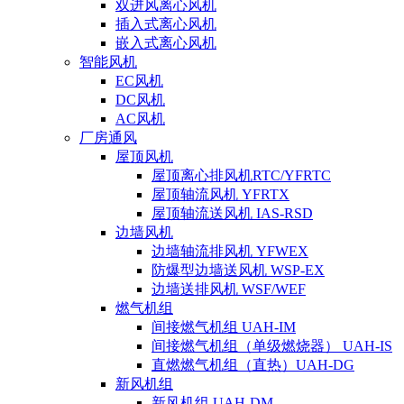
双进风离心风机
插入式离心风机
嵌入式离心风机
智能风机
EC风机
DC风机
AC风机
厂房通风
屋顶风机
屋顶离心排风机RTC/YFRTC
屋顶轴流风机 YFRTX
屋顶轴流送风机 IAS-RSD
边墙风机
边墙轴流排风机 YFWEX
防爆型边墙送风机 WSP-EX
边墙送排风机 WSF/WEF
燃气机组
间接燃气机组 UAH-IM
间接燃气机组（单级燃烧器） UAH-IS
直燃燃气机组（直热）UAH-DG
新风机组
新风机组 UAH-DM