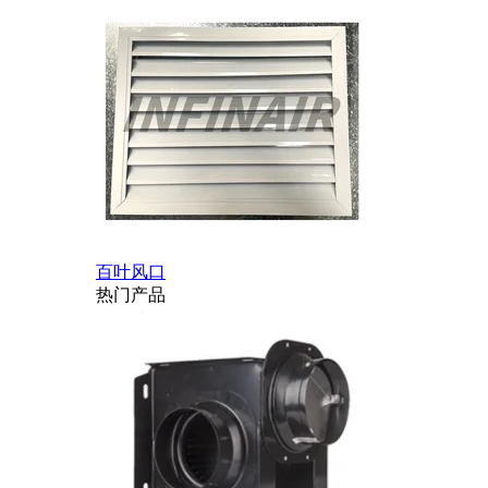
百叶风口
热门产品