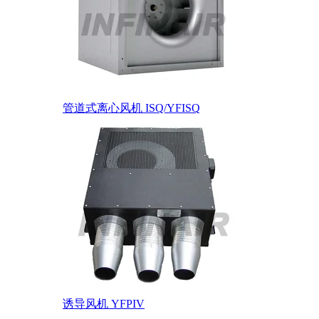
管道式离心风机 ISQ/YFISQ
诱导风机 YFPIV