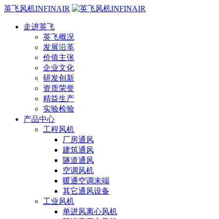
英飞风机INFINAIR
走进英飞
英飞概况
发展沿革
价值主张
企业文化
研发创新
资质荣誉
精益生产
实验检验
产品中心
工程风机
厂房通风
建筑通风
隧道通风
空调风机
暖通空调末端
其它通风设备
工业风机
单进风离心风机