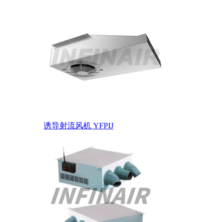
诱导射流风机 YFPIJ