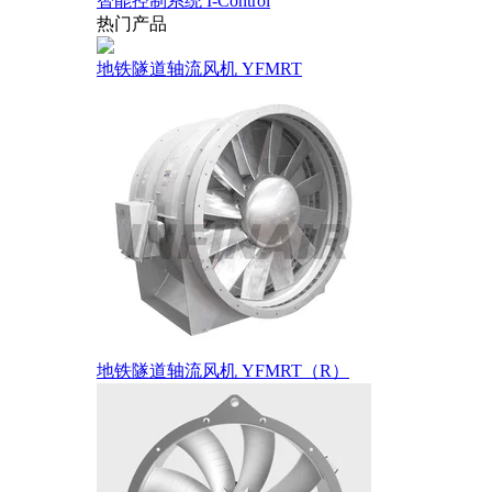
智能控制系统 I-Control
热门产品
地铁隧道轴流风机 YFMRT
地铁隧道轴流风机 YFMRT（R）