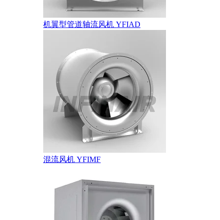
机翼型管道轴流风机 YFIAD
混流风机 YFIMF