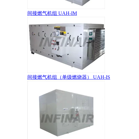
间接燃气机组 UAH-IM
间接燃气机组（单级燃烧器） UAH-IS