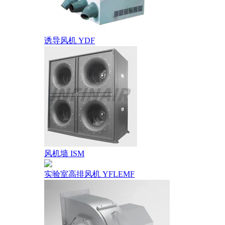
诱导风机 YDF
风机墙 ISM
实验室高排风机 YFLEMF