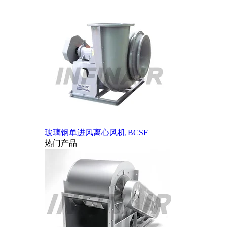
玻璃钢单进风离心风机 BCSF
热门产品