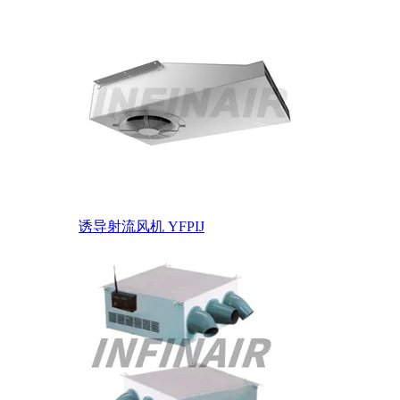
诱导射流风机 YFPIJ