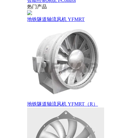
智能控制系统 I-Control
热门产品
地铁隧道轴流风机 YFMRT
地铁隧道轴流风机 YFMRT（R）