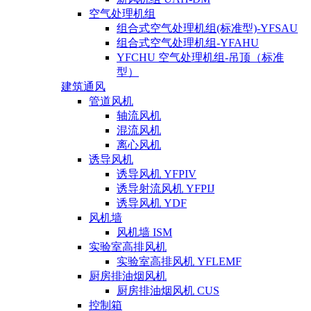
空气处理机组
组合式空气处理机组(标准型)-YFSAU
组合式空气处理机组-YFAHU
YFCHU 空气处理机组-吊顶（标准
型）
建筑通风
管道风机
轴流风机
混流风机
离心风机
诱导风机
诱导风机 YFPIV
诱导射流风机 YFPIJ
诱导风机 YDF
风机墙
风机墙 ISM
实验室高排风机
实验室高排风机 YFLEMF
厨房排油烟风机
厨房排油烟风机 CUS
控制箱