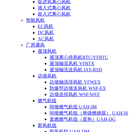
双进风离心风机
插入式离心风机
嵌入式离心风机
智能风机
EC风机
DC风机
AC风机
厂房通风
屋顶风机
屋顶离心排风机RTC/YFRTC
屋顶轴流风机 YFRTX
屋顶轴流送风机 IAS-RSD
边墙风机
边墙轴流排风机 YFWEX
防爆型边墙送风机 WSP-EX
边墙送排风机 WSF/WEF
燃气机组
间接燃气机组 UAH-IM
间接燃气机组（单级燃烧器） UAH-IS
直燃燃气机组（直热）UAH-DG
新风机组
新风机组 UAH-DM