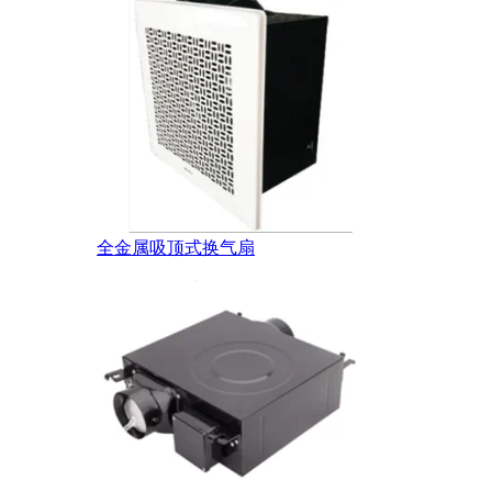
全金属吸顶式换气扇