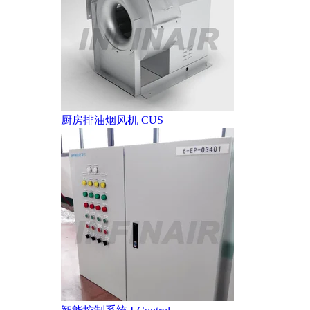
厨房排油烟风机 CUS