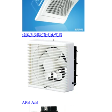
炫风系列吸顶式换气扇
APB-A/B