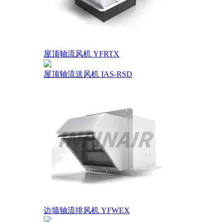
屋顶轴流风机 YFRTX
屋顶轴流送风机 IAS-RSD
边墙轴流排风机 YFWEX