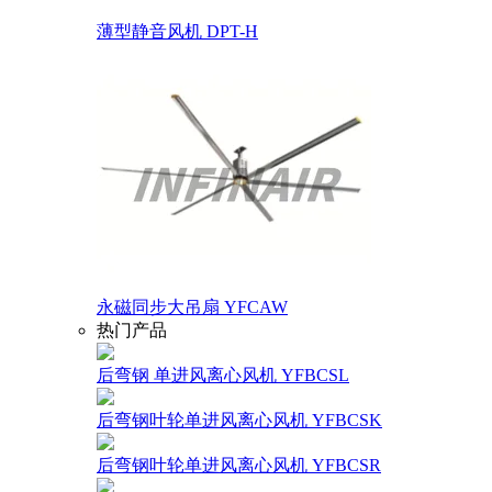
薄型静音风机 DPT-H
永磁同步大吊扇 YFCAW
热门产品
后弯钢 单进风离心风机 YFBCSL
后弯钢叶轮单进风离心风机 YFBCSK
后弯钢叶轮单进风离心风机 YFBCSR