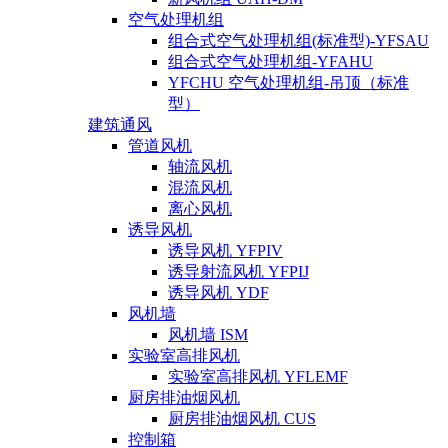
空气处理机组
组合式空气处理机组(标准型)-YFSAU
组合式空气处理机组-YFAHU
YFCHU 空气处理机组-吊顶（标准
型）
建筑通风
管道风机
轴流风机
混流风机
离心风机
诱导风机
诱导风机 YFPIV
诱导射流风机 YFPIJ
诱导风机 YDF
风机墙
风机墙 ISM
实验室高排风机
实验室高排风机 YFLEMF
厨房排油烟风机
厨房排油烟风机 CUS
控制箱