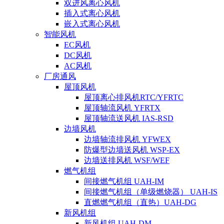
双进风离心风机
插入式离心风机
嵌入式离心风机
智能风机
EC风机
DC风机
AC风机
厂房通风
屋顶风机
屋顶离心排风机RTC/YFRTC
屋顶轴流风机 YFRTX
屋顶轴流送风机 IAS-RSD
边墙风机
边墙轴流排风机 YFWEX
防爆型边墙送风机 WSP-EX
边墙送排风机 WSF/WEF
燃气机组
间接燃气机组 UAH-IM
间接燃气机组（单级燃烧器） UAH-IS
直燃燃气机组（直热）UAH-DG
新风机组
新风机组 UAH-DM