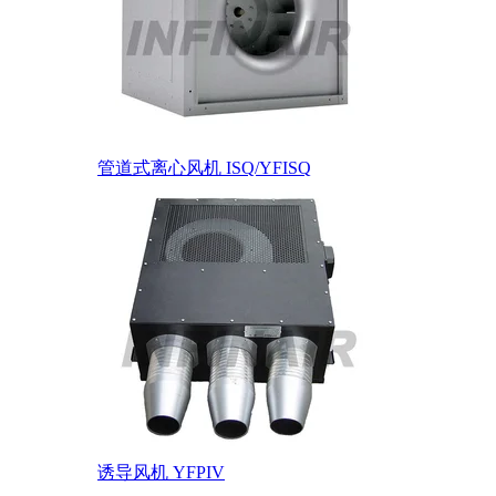
管道式离心风机 ISQ/YFISQ
诱导风机 YFPIV