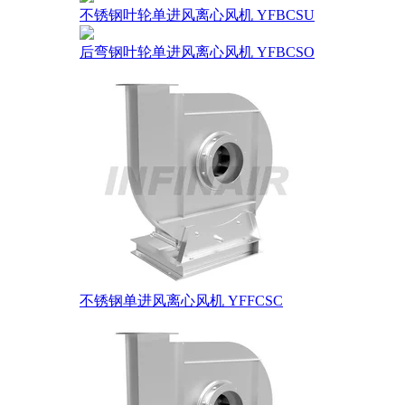
不锈钢叶轮单进风离心风机 YFBCSU
后弯钢叶轮单进风离心风机 YFBCSO
不锈钢单进风离心风机 YFFCSC