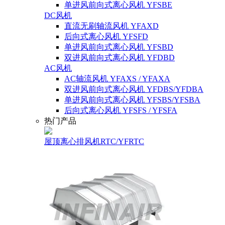
单进风前向式离心风机 YFSBE
DC风机
直流无刷轴流风机 YFAXD
后向式离心风机 YFSFD
单进风前向式离心风机 YFSBD
双进风前向式离心风机 YFDBD
AC风机
AC轴流风机 YFAXS / YFAXA
双进风前向式离心风机 YFDBS/YFDBA
单进风前向式离心风机 YFSBS/YFSBA
后向式离心风机 YFSFS / YFSFA
热门产品
屋顶离心排风机RTC/YFRTC