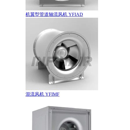
机翼型管道轴流风机 YFIAD
混流风机 YFIMF