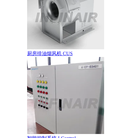
厨房排油烟风机 CUS