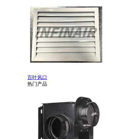
百叶风口
热门产品