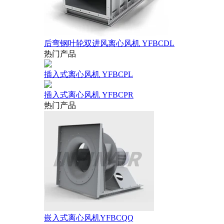
后弯钢叶轮双进风离心风机 YFBCDL
热门产品
插入式离心风机 YFBCPL
插入式离心风机 YFBCPR
热门产品
嵌入式离心风机YFBCQQ