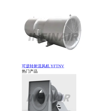
可逆转射流风机 YFTNV
热门产品