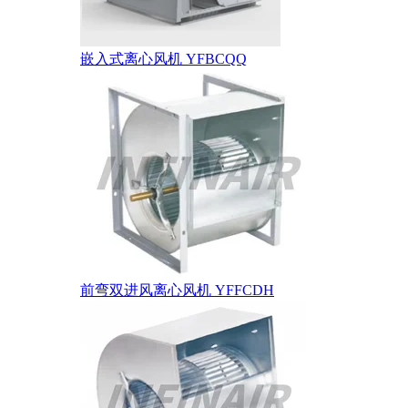
嵌入式离心风机 YFBCQQ
前弯双进风离心风机 YFFCDH