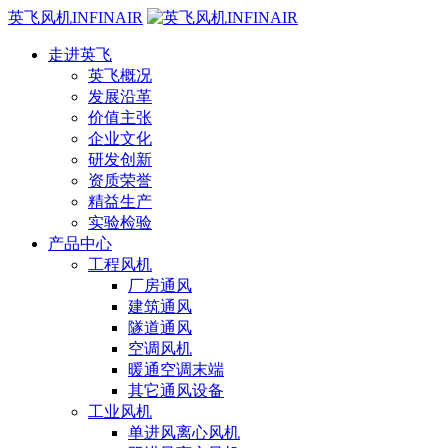
英飞风机INFINAIR
走进英飞
英飞概况
发展沿革
价值主张
企业文化
研发创新
资质荣誉
精益生产
实验检验
产品中心
工程风机
厂房通风
建筑通风
隧道通风
空调风机
暖通空调末端
其它通风设备
工业风机
单进风离心风机