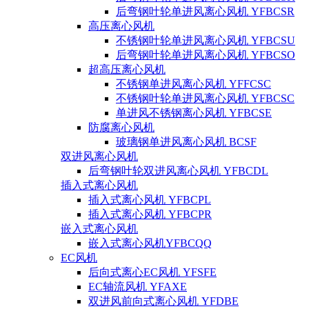
后弯钢叶轮单进风离心风机 YFBCSR
高压离心风机
不锈钢叶轮单进风离心风机 YFBCSU
后弯钢叶轮单进风离心风机 YFBCSO
超高压离心风机
不锈钢单进风离心风机 YFFCSC
不锈钢叶轮单进风离心风机 YFBCSC
单进风不锈钢离心风机 YFBCSE
防腐离心风机
玻璃钢单进风离心风机 BCSF
双进风离心风机
后弯钢叶轮双进风离心风机 YFBCDL
插入式离心风机
插入式离心风机 YFBCPL
插入式离心风机 YFBCPR
嵌入式离心风机
嵌入式离心风机YFBCQQ
EC风机
后向式离心EC风机 YFSFE
EC轴流风机 YFAXE
双进风前向式离心风机 YFDBE