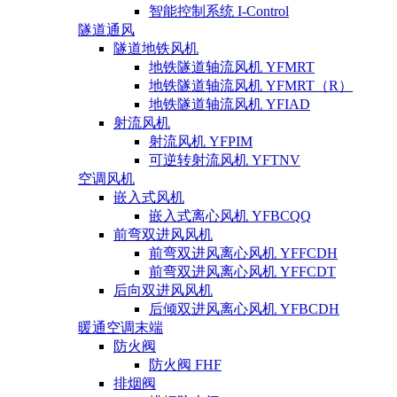
智能控制系统 I-Control
隧道通风
隧道地铁风机
地铁隧道轴流风机 YFMRT
地铁隧道轴流风机 YFMRT（R）
地铁隧道轴流风机 YFIAD
射流风机
射流风机 YFPIM
可逆转射流风机 YFTNV
空调风机
嵌入式风机
嵌入式离心风机 YFBCQQ
前弯双进风风机
前弯双进风离心风机 YFFCDH
前弯双进风离心风机 YFFCDT
后向双进风风机
后倾双进风离心风机 YFBCDH
暖通空调末端
防火阀
防火阀 FHF
排烟阀