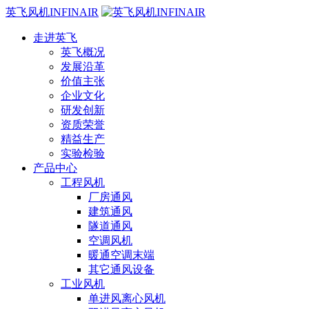
英飞风机INFINAIR
走进英飞
英飞概况
发展沿革
价值主张
企业文化
研发创新
资质荣誉
精益生产
实验检验
产品中心
工程风机
厂房通风
建筑通风
隧道通风
空调风机
暖通空调末端
其它通风设备
工业风机
单进风离心风机