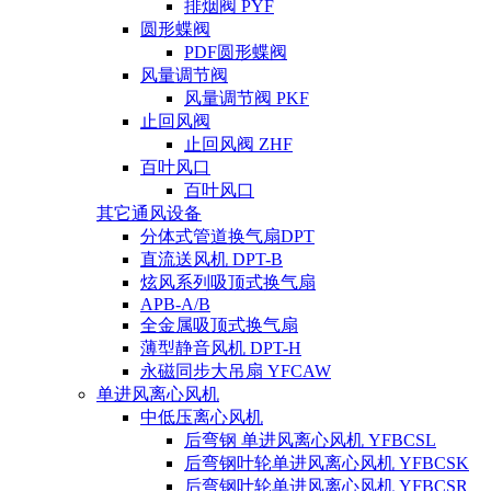
排烟阀 PYF
圆形蝶阀
PDF圆形蝶阀
风量调节阀
风量调节阀 PKF
止回风阀
止回风阀 ZHF
百叶风口
百叶风口
其它通风设备
分体式管道换气扇DPT
直流送风机 DPT-B
炫风系列吸顶式换气扇
APB-A/B
全金属吸顶式换气扇
薄型静音风机 DPT-H
永磁同步大吊扇 YFCAW
单进风离心风机
中低压离心风机
后弯钢 单进风离心风机 YFBCSL
后弯钢叶轮单进风离心风机 YFBCSK
后弯钢叶轮单进风离心风机 YFBCSR