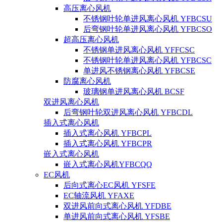
高压离心风机
不锈钢叶轮单进风离心风机 YFBCSU
后弯钢叶轮单进风离心风机 YFBCSO
超高压离心风机
不锈钢单进风离心风机 YFFCSC
不锈钢叶轮单进风离心风机 YFBCSC
单进风不锈钢离心风机 YFBCSE
防腐离心风机
玻璃钢单进风离心风机 BCSF
双进风离心风机
后弯钢叶轮双进风离心风机 YFBCDL
插入式离心风机
插入式离心风机 YFBCPL
插入式离心风机 YFBCPR
嵌入式离心风机
嵌入式离心风机YFBCQQ
EC风机
后向式离心EC风机 YFSFE
EC轴流风机 YFAXE
双进风前向式离心风机 YFDBE
单进风前向式离心风机 YFSBE