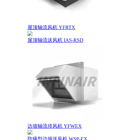
屋顶轴流风机 YFRTX
屋顶轴流送风机 IAS-RSD
边墙轴流排风机 YFWEX
防爆型边墙送风机 WSP-EX