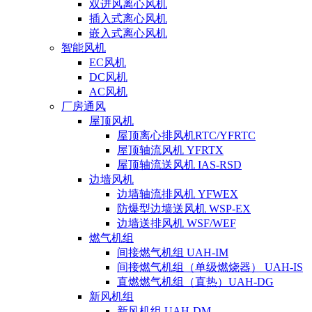
双进风离心风机
插入式离心风机
嵌入式离心风机
智能风机
EC风机
DC风机
AC风机
厂房通风
屋顶风机
屋顶离心排风机RTC/YFRTC
屋顶轴流风机 YFRTX
屋顶轴流送风机 IAS-RSD
边墙风机
边墙轴流排风机 YFWEX
防爆型边墙送风机 WSP-EX
边墙送排风机 WSF/WEF
燃气机组
间接燃气机组 UAH-IM
间接燃气机组（单级燃烧器） UAH-IS
直燃燃气机组（直热）UAH-DG
新风机组
新风机组 UAH-DM