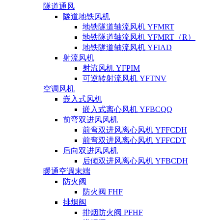
隧道通风
隧道地铁风机
地铁隧道轴流风机 YFMRT
地铁隧道轴流风机 YFMRT（R）
地铁隧道轴流风机 YFIAD
射流风机
射流风机 YFPIM
可逆转射流风机 YFTNV
空调风机
嵌入式风机
嵌入式离心风机 YFBCQQ
前弯双进风风机
前弯双进风离心风机 YFFCDH
前弯双进风离心风机 YFFCDT
后向双进风风机
后倾双进风离心风机 YFBCDH
暖通空调末端
防火阀
防火阀 FHF
排烟阀
排烟防火阀 PFHF