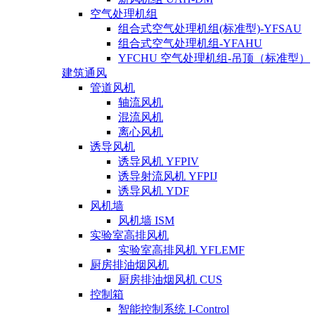
空气处理机组
组合式空气处理机组(标准型)-YFSAU
组合式空气处理机组-YFAHU
YFCHU 空气处理机组-吊顶（标准型）
建筑通风
管道风机
轴流风机
混流风机
离心风机
诱导风机
诱导风机 YFPIV
诱导射流风机 YFPIJ
诱导风机 YDF
风机墙
风机墙 ISM
实验室高排风机
实验室高排风机 YFLEMF
厨房排油烟风机
厨房排油烟风机 CUS
控制箱
智能控制系统 I-Control