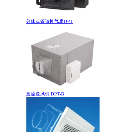
分体式管道换气扇DPT
直流送风机 DPT-B