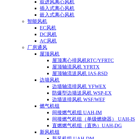
双进风离心风机
插入式离心风机
嵌入式离心风机
智能风机
EC风机
DC风机
AC风机
厂房通风
屋顶风机
屋顶离心排风机RTC/YFRTC
屋顶轴流风机 YFRTX
屋顶轴流送风机 IAS-RSD
边墙风机
边墙轴流排风机 YFWEX
防爆型边墙送风机 WSP-EX
边墙送排风机 WSF/WEF
燃气机组
间接燃气机组 UAH-IM
间接燃气机组（单级燃烧器） UAH-IS
直燃燃气机组（直热）UAH-DG
新风机组
新风机组 UAH-DM