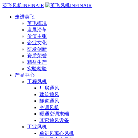
英飞风机INFINAIR
走进英飞
英飞概况
发展沿革
价值主张
企业文化
研发创新
资质荣誉
精益生产
实验检验
产品中心
工程风机
厂房通风
建筑通风
隧道通风
空调风机
暖通空调末端
其它通风设备
工业风机
单进风离心风机