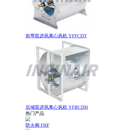
前弯双进风离心风机 YFFCDT
后倾双进风离心风机 YFBCDH
热门产品
防火阀 FHF