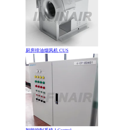
厨房排油烟风机 CUS