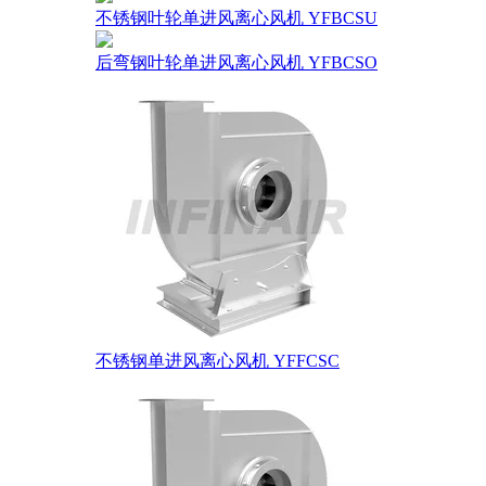
不锈钢叶轮单进风离心风机 YFBCSU
后弯钢叶轮单进风离心风机 YFBCSO
不锈钢单进风离心风机 YFFCSC