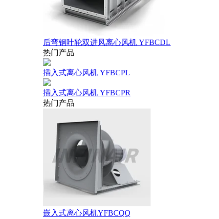
后弯钢叶轮双进风离心风机 YFBCDL
热门产品
插入式离心风机 YFBCPL
插入式离心风机 YFBCPR
热门产品
嵌入式离心风机YFBCQQ