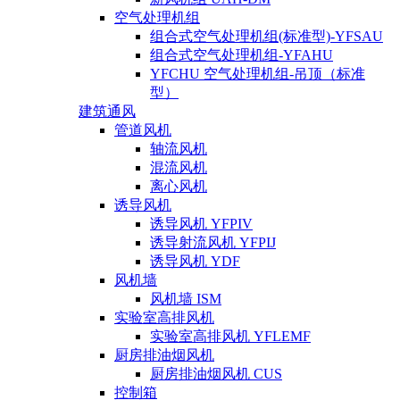
空气处理机组
组合式空气处理机组(标准型)-YFSAU
组合式空气处理机组-YFAHU
YFCHU 空气处理机组-吊顶（标准
型）
建筑通风
管道风机
轴流风机
混流风机
离心风机
诱导风机
诱导风机 YFPIV
诱导射流风机 YFPIJ
诱导风机 YDF
风机墙
风机墙 ISM
实验室高排风机
实验室高排风机 YFLEMF
厨房排油烟风机
厨房排油烟风机 CUS
控制箱