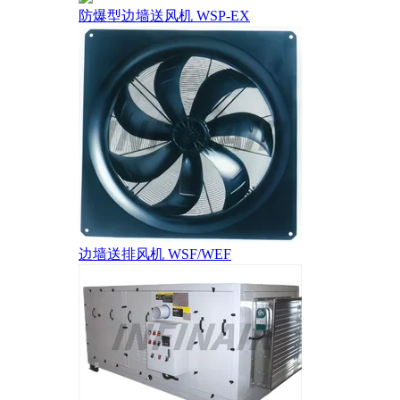
防爆型边墙送风机 WSP-EX
边墙送排风机 WSF/WEF