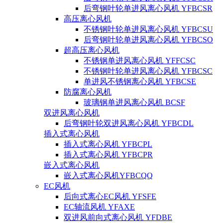
后弯钢叶轮单进风离心风机 YFBCSR
高压离心风机
不锈钢叶轮单进风离心风机 YFBCSU
后弯钢叶轮单进风离心风机 YFBCSO
超高压离心风机
不锈钢单进风离心风机 YFFCSC
不锈钢叶轮单进风离心风机 YFBCSC
单进风不锈钢离心风机 YFBCSE
防腐离心风机
玻璃钢单进风离心风机 BCSF
双进风离心风机
后弯钢叶轮双进风离心风机 YFBCDL
插入式离心风机
插入式离心风机 YFBCPL
插入式离心风机 YFBCPR
嵌入式离心风机
嵌入式离心风机YFBCQQ
EC风机
后向式离心EC风机 YFSFE
EC轴流风机 YFAXE
双进风前向式离心风机 YFDBE