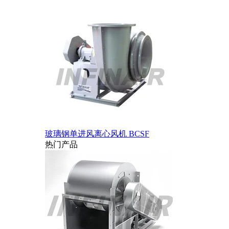
玻璃钢单进风离心风机 BCSF
热门产品