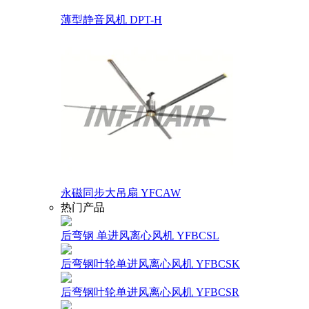
薄型静音风机 DPT-H
永磁同步大吊扇 YFCAW
热门产品
后弯钢 单进风离心风机 YFBCSL
后弯钢叶轮单进风离心风机 YFBCSK
后弯钢叶轮单进风离心风机 YFBCSR