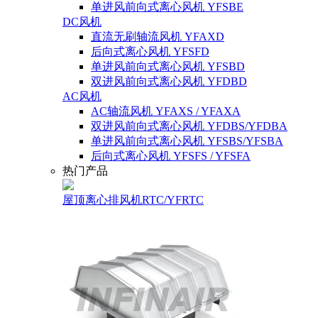
单进风前向式离心风机 YFSBE
DC风机
直流无刷轴流风机 YFAXD
后向式离心风机 YFSFD
单进风前向式离心风机 YFSBD
双进风前向式离心风机 YFDBD
AC风机
AC轴流风机 YFAXS / YFAXA
双进风前向式离心风机 YFDBS/YFDBA
单进风前向式离心风机 YFSBS/YFSBA
后向式离心风机 YFSFS / YFSFA
热门产品
屋顶离心排风机RTC/YFRTC