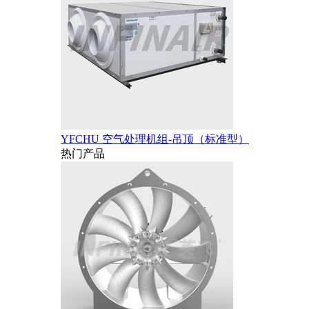
YFCHU 空气处理机组-吊顶（标准型）
热门产品