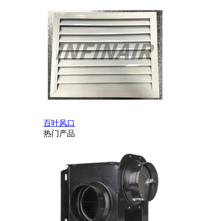
百叶风口
热门产品