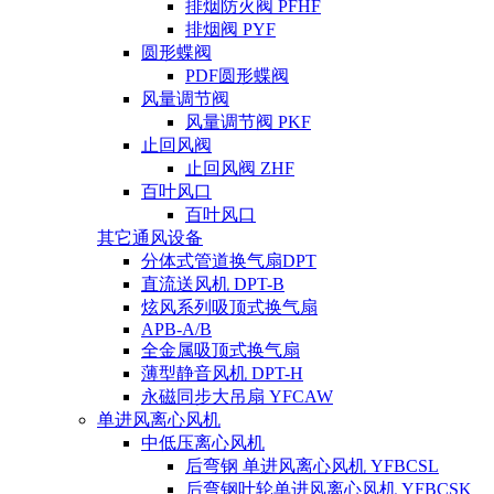
排烟防火阀 PFHF
排烟阀 PYF
圆形蝶阀
PDF圆形蝶阀
风量调节阀
风量调节阀 PKF
止回风阀
止回风阀 ZHF
百叶风口
百叶风口
其它通风设备
分体式管道换气扇DPT
直流送风机 DPT-B
炫风系列吸顶式换气扇
APB-A/B
全金属吸顶式换气扇
薄型静音风机 DPT-H
永磁同步大吊扇 YFCAW
单进风离心风机
中低压离心风机
后弯钢 单进风离心风机 YFBCSL
后弯钢叶轮单进风离心风机 YFBCSK