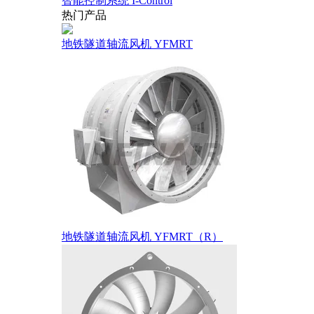
智能控制系统 I-Control
热门产品
地铁隧道轴流风机 YFMRT
地铁隧道轴流风机 YFMRT（R）