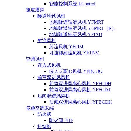
智能控制系统 I-Control
隧道通风
隧道地铁风机
地铁隧道轴流风机 YFMRT
地铁隧道轴流风机 YFMRT（R）
地铁隧道轴流风机 YFIAD
射流风机
射流风机 YFPIM
可逆转射流风机 YFTNV
空调风机
嵌入式风机
嵌入式离心风机 YFBCQQ
前弯双进风风机
前弯双进风离心风机 YFFCDH
前弯双进风离心风机 YFFCDT
后向双进风风机
后倾双进风离心风机 YFBCDH
暖通空调末端
防火阀
防火阀 FHF
排烟阀