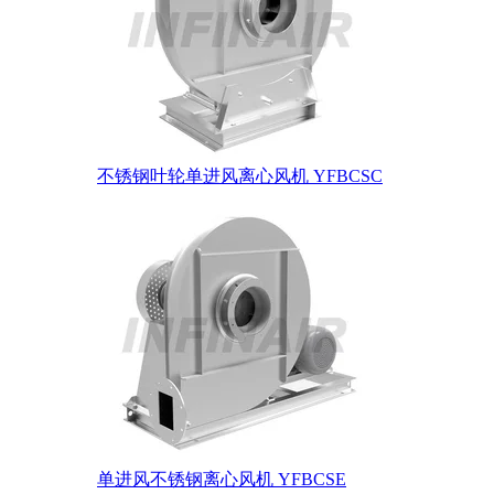
不锈钢叶轮单进风离心风机 YFBCSC
单进风不锈钢离心风机 YFBCSE