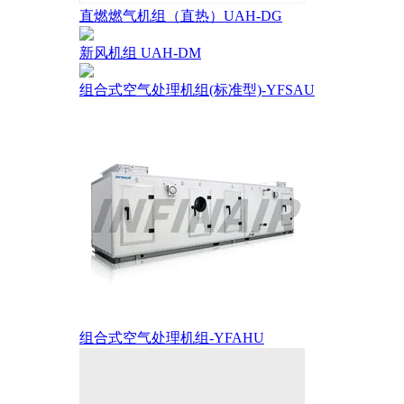
直燃燃气机组（直热）UAH-DG
新风机组 UAH-DM
组合式空气处理机组(标准型)-YFSAU
组合式空气处理机组-YFAHU