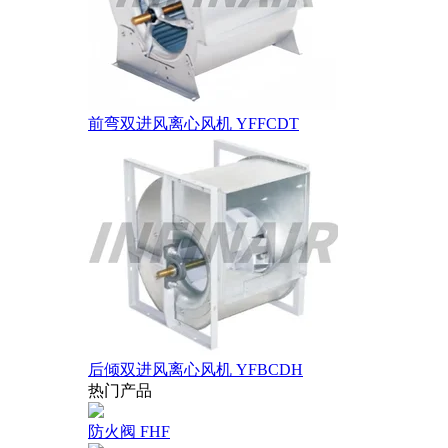
前弯双进风离心风机 YFFCDT
后倾双进风离心风机 YFBCDH
热门产品
防火阀 FHF