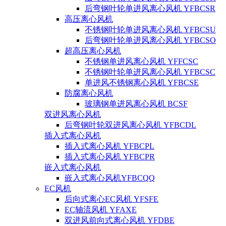
后弯钢叶轮单进风离心风机 YFBCSR
高压离心风机
不锈钢叶轮单进风离心风机 YFBCSU
后弯钢叶轮单进风离心风机 YFBCSO
超高压离心风机
不锈钢单进风离心风机 YFFCSC
不锈钢叶轮单进风离心风机 YFBCSC
单进风不锈钢离心风机 YFBCSE
防腐离心风机
玻璃钢单进风离心风机 BCSF
双进风离心风机
后弯钢叶轮双进风离心风机 YFBCDL
插入式离心风机
插入式离心风机 YFBCPL
插入式离心风机 YFBCPR
嵌入式离心风机
嵌入式离心风机YFBCQQ
EC风机
后向式离心EC风机 YFSFE
EC轴流风机 YFAXE
双进风前向式离心风机 YFDBE