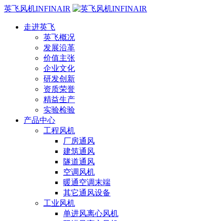
英飞风机INFINAIR
走进英飞
英飞概况
发展沿革
价值主张
企业文化
研发创新
资质荣誉
精益生产
实验检验
产品中心
工程风机
厂房通风
建筑通风
隧道通风
空调风机
暖通空调末端
其它通风设备
工业风机
单进风离心风机