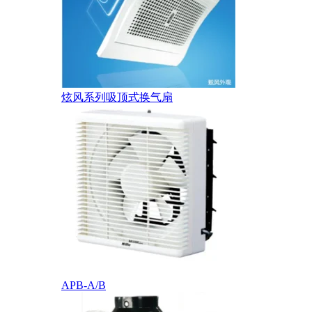
炫风系列吸顶式换气扇
APB-A/B