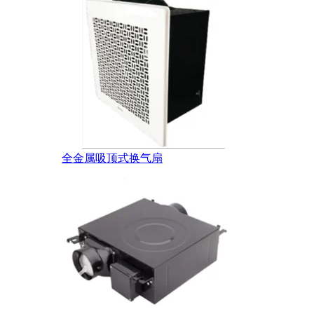
全金属吸顶式换气扇