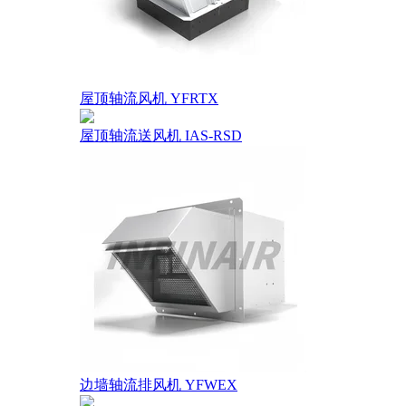
屋顶轴流风机 YFRTX
屋顶轴流送风机 IAS-RSD
边墙轴流排风机 YFWEX