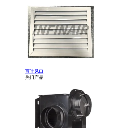
百叶风口
热门产品