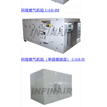
间接燃气机组 UAH-IM
间接燃气机组（单级燃烧器） UAH-IS