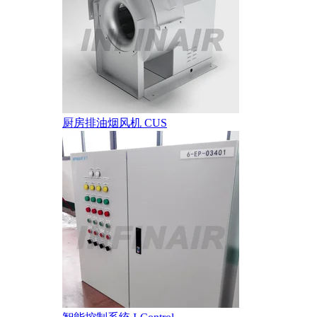
厨房排油烟风机 CUS