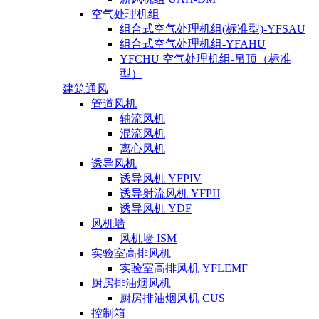
空气处理机组
组合式空气处理机组(标准型)-YFSAU
组合式空气处理机组-YFAHU
YFCHU 空气处理机组-吊顶（标准
型）
建筑通风
管道风机
轴流风机
混流风机
离心风机
诱导风机
诱导风机 YFPIV
诱导射流风机 YFPIJ
诱导风机 YDF
风机墙
风机墙 ISM
实验室高排风机
实验室高排风机 YFLEMF
厨房排油烟风机
厨房排油烟风机 CUS
控制箱