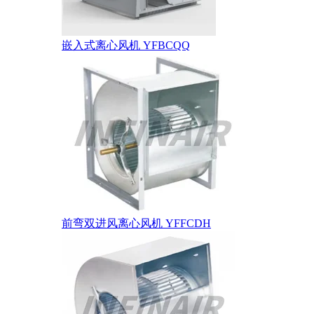
嵌入式离心风机 YFBCQQ
前弯双进风离心风机 YFFCDH