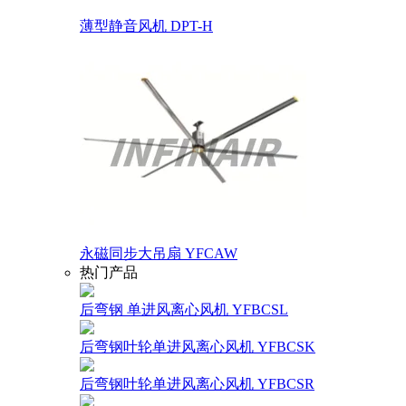
薄型静音风机 DPT-H
永磁同步大吊扇 YFCAW
热门产品
后弯钢 单进风离心风机 YFBCSL
后弯钢叶轮单进风离心风机 YFBCSK
后弯钢叶轮单进风离心风机 YFBCSR