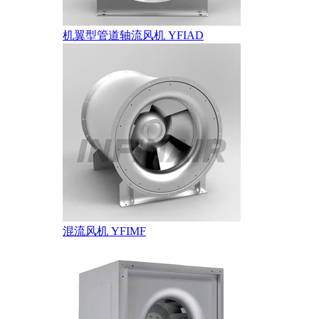
机翼型管道轴流风机 YFIAD
混流风机 YFIMF