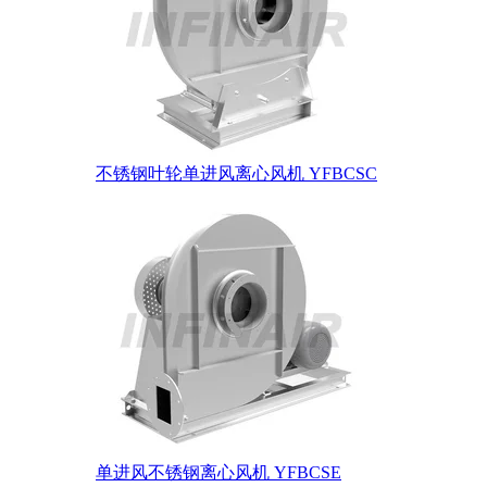
不锈钢叶轮单进风离心风机 YFBCSC
单进风不锈钢离心风机 YFBCSE