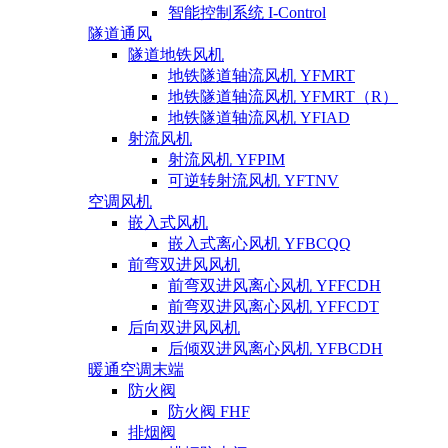
智能控制系统 I-Control
隧道通风
隧道地铁风机
地铁隧道轴流风机 YFMRT
地铁隧道轴流风机 YFMRT（R）
地铁隧道轴流风机 YFIAD
射流风机
射流风机 YFPIM
可逆转射流风机 YFTNV
空调风机
嵌入式风机
嵌入式离心风机 YFBCQQ
前弯双进风风机
前弯双进风离心风机 YFFCDH
前弯双进风离心风机 YFFCDT
后向双进风风机
后倾双进风离心风机 YFBCDH
暖通空调末端
防火阀
防火阀 FHF
排烟阀