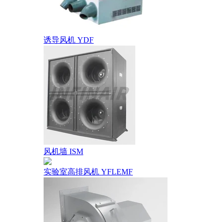
诱导风机 YDF
风机墙 ISM
实验室高排风机 YFLEMF