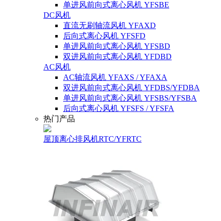
单进风前向式离心风机 YFSBE
DC风机
直流无刷轴流风机 YFAXD
后向式离心风机 YFSFD
单进风前向式离心风机 YFSBD
双进风前向式离心风机 YFDBD
AC风机
AC轴流风机 YFAXS / YFAXA
双进风前向式离心风机 YFDBS/YFDBA
单进风前向式离心风机 YFSBS/YFSBA
后向式离心风机 YFSFS / YFSFA
热门产品
屋顶离心排风机RTC/YFRTC