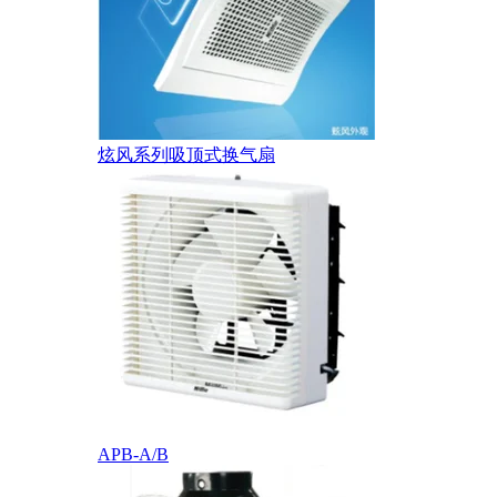
炫风系列吸顶式换气扇
APB-A/B