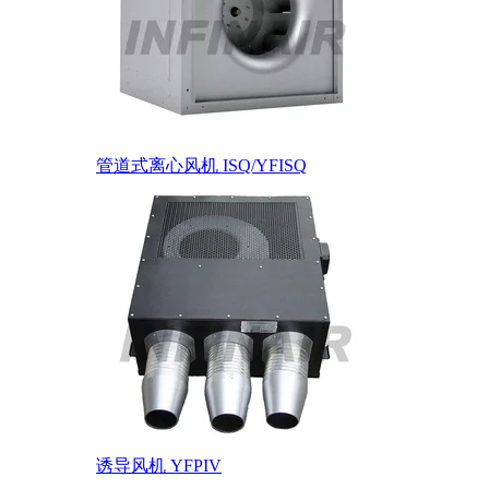
管道式离心风机 ISQ/YFISQ
诱导风机 YFPIV