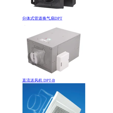
分体式管道换气扇DPT
直流送风机 DPT-B