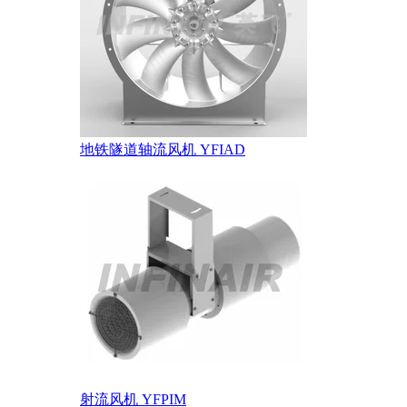
地铁隧道轴流风机 YFIAD
射流风机 YFPIM