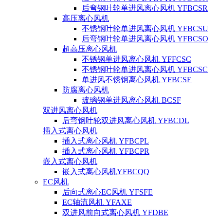
后弯钢叶轮单进风离心风机 YFBCSR
高压离心风机
不锈钢叶轮单进风离心风机 YFBCSU
后弯钢叶轮单进风离心风机 YFBCSO
超高压离心风机
不锈钢单进风离心风机 YFFCSC
不锈钢叶轮单进风离心风机 YFBCSC
单进风不锈钢离心风机 YFBCSE
防腐离心风机
玻璃钢单进风离心风机 BCSF
双进风离心风机
后弯钢叶轮双进风离心风机 YFBCDL
插入式离心风机
插入式离心风机 YFBCPL
插入式离心风机 YFBCPR
嵌入式离心风机
嵌入式离心风机YFBCQQ
EC风机
后向式离心EC风机 YFSFE
EC轴流风机 YFAXE
双进风前向式离心风机 YFDBE