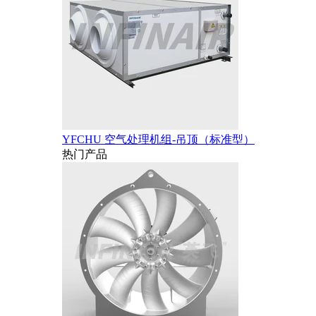
YFCHU 空气处理机组-吊顶（标准型）
热门产品