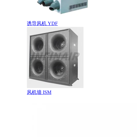
诱导风机 YDF
风机墙 ISM