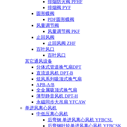
排烟防火阀 PFHF
排烟阀 PYF
圆形蝶阀
PDF圆形蝶阀
风量调节阀
风量调节阀 PKF
止回风阀
止回风阀 ZHF
百叶风口
百叶风口
其它通风设备
分体式管道换气扇DPT
直流送风机 DPT-B
炫风系列吸顶式换气扇
APB-A/B
全金属吸顶式换气扇
薄型静音风机 DPT-H
永磁同步大吊扇 YFCAW
单进风离心风机
中低压离心风机
后弯钢 单进风离心风机 YFBCSL
后弯钢叶轮单进风离心风机 YFBCSK