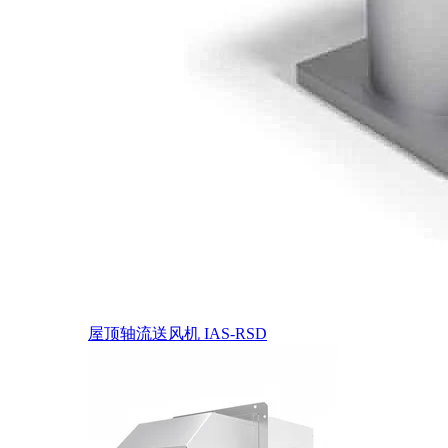
屋顶轴流送风机 IAS-RSD