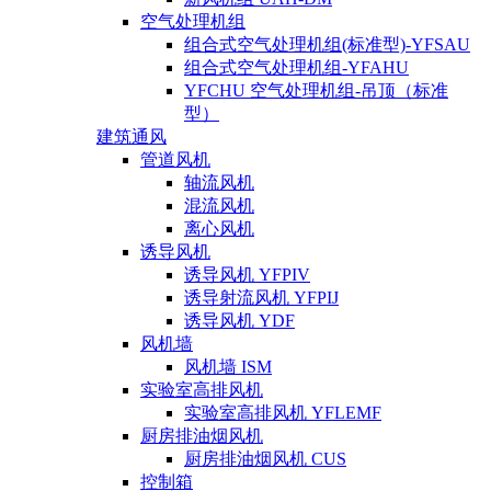
空气处理机组
组合式空气处理机组(标准型)-YFSAU
组合式空气处理机组-YFAHU
YFCHU 空气处理机组-吊顶（标准
型）
建筑通风
管道风机
轴流风机
混流风机
离心风机
诱导风机
诱导风机 YFPIV
诱导射流风机 YFPIJ
诱导风机 YDF
风机墙
风机墙 ISM
实验室高排风机
实验室高排风机 YFLEMF
厨房排油烟风机
厨房排油烟风机 CUS
控制箱