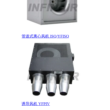
管道式离心风机 ISQ/YFISQ
诱导风机 YFPIV