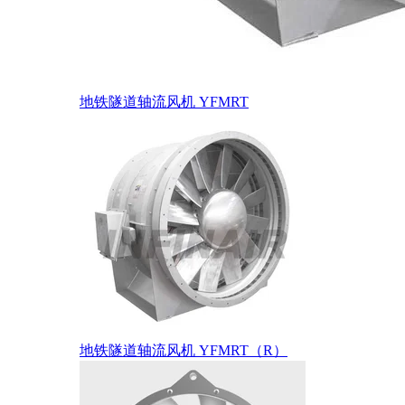
地铁隧道轴流风机 YFMRT
地铁隧道轴流风机 YFMRT（R）