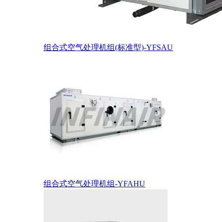
组合式空气处理机组(标准型)-YFSAU
组合式空气处理机组-YFAHU