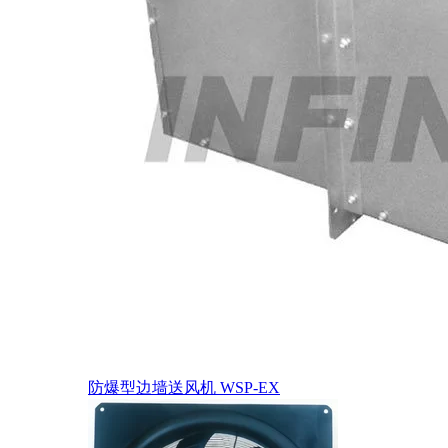
防爆型边墙送风机 WSP-EX