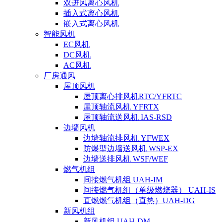
双进风离心风机
插入式离心风机
嵌入式离心风机
智能风机
EC风机
DC风机
AC风机
厂房通风
屋顶风机
屋顶离心排风机RTC/YFRTC
屋顶轴流风机 YFRTX
屋顶轴流送风机 IAS-RSD
边墙风机
边墙轴流排风机 YFWEX
防爆型边墙送风机 WSP-EX
边墙送排风机 WSF/WEF
燃气机组
间接燃气机组 UAH-IM
间接燃气机组（单级燃烧器） UAH-IS
直燃燃气机组（直热）UAH-DG
新风机组
新风机组 UAH-DM