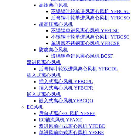
高压离心风机
不锈钢叶轮单进风离心风机 YFBCSU
后弯钢叶轮单进风离心风机 YFBCSO
超高压离心风机
不锈钢单进风离心风机 YFFCSC
不锈钢叶轮单进风离心风机 YFBCSC
单进风不锈钢离心风机 YFBCSE
防腐离心风机
玻璃钢单进风离心风机 BCSF
双进风离心风机
后弯钢叶轮双进风离心风机 YFBCDL
插入式离心风机
插入式离心风机 YFBCPL
插入式离心风机 YFBCPR
嵌入式离心风机
嵌入式离心风机YFBCQQ
EC风机
后向式离心EC风机 YFSFE
EC轴流风机 YFAXE
双进风前向式离心风机 YFDBE
单进风前向式离心风机 YFSBE