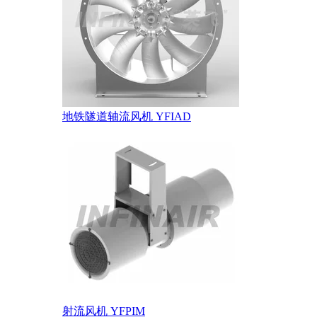
地铁隧道轴流风机 YFIAD
射流风机 YFPIM