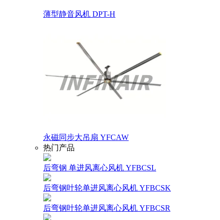
薄型静音风机 DPT-H
永磁同步大吊扇 YFCAW
热门产品
后弯钢 单进风离心风机 YFBCSL
后弯钢叶轮单进风离心风机 YFBCSK
后弯钢叶轮单进风离心风机 YFBCSR