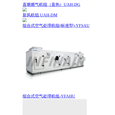
直燃燃气机组（直热）UAH-DG
新风机组 UAH-DM
组合式空气处理机组(标准型)-YFSAU
组合式空气处理机组-YFAHU