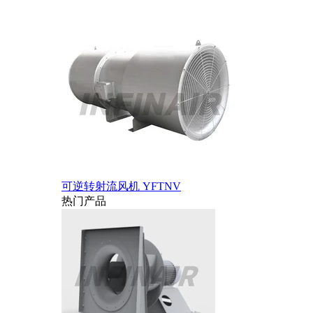
可逆转射流风机 YFTNV
热门产品