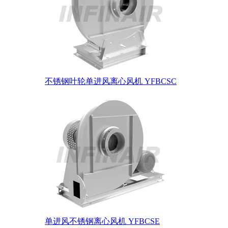
不锈钢叶轮单进风离心风机 YFBCSC
单进风不锈钢离心风机 YFBCSE