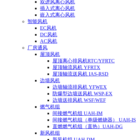
双进风离心风机
插入式离心风机
嵌入式离心风机
智能风机
EC风机
DC风机
AC风机
厂房通风
屋顶风机
屋顶离心排风机RTC/YFRTC
屋顶轴流风机 YFRTX
屋顶轴流送风机 IAS-RSD
边墙风机
边墙轴流排风机 YFWEX
防爆型边墙送风机 WSP-EX
边墙送排风机 WSF/WEF
燃气机组
间接燃气机组 UAH-IM
间接燃气机组（单级燃烧器） UAH-IS
直燃燃气机组（直热）UAH-DG
新风机组
新风机组 UAH-DM