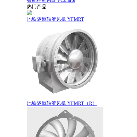
智能控制系统 I-Control
热门产品
地铁隧道轴流风机 YFMRT
地铁隧道轴流风机 YFMRT（R）