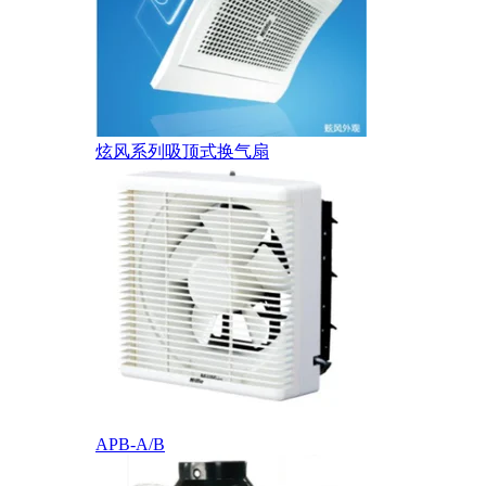
炫风系列吸顶式换气扇
APB-A/B