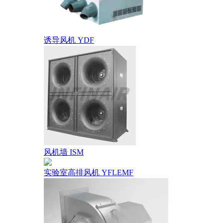
诱导风机 YDF
风机墙 ISM
实验室高排风机 YFLEMF