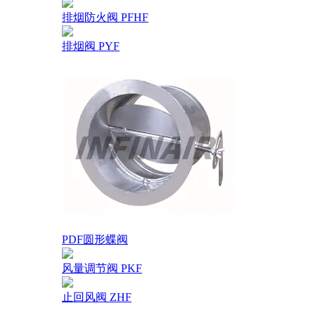
排烟防火阀 PFHF
排烟阀 PYF
PDF圆形蝶阀
风量调节阀 PKF
止回风阀 ZHF