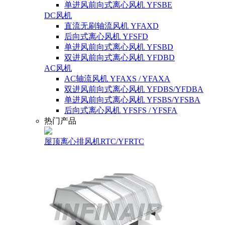
单进风前向式离心风机 YFSBE
DC风机
直流无刷轴流风机 YFAXD
后向式离心风机 YFSFD
单进风前向式离心风机 YFSBD
双进风前向式离心风机 YFDBD
AC风机
AC轴流风机 YFAXS / YFAXA
双进风前向式离心风机 YFDBS/YFDBA
单进风前向式离心风机 YFSBS/YFSBA
后向式离心风机 YFSFS / YFSFA
热门产品
屋顶离心排风机RTC/YFRTC