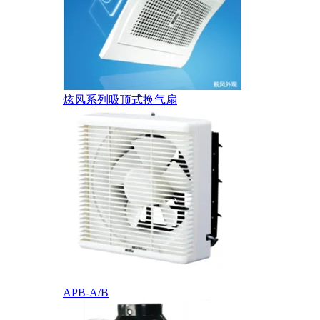
炫风系列吸顶式换气扇
APB-A/B