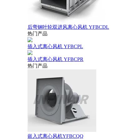
后弯钢叶轮双进风离心风机 YFBCDL
热门产品
插入式离心风机 YFBCPL
插入式离心风机 YFBCPR
热门产品
嵌入式离心风机YFBCQQ