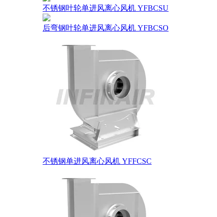
不锈钢叶轮单进风离心风机 YFBCSU
后弯钢叶轮单进风离心风机 YFBCSO
不锈钢单进风离心风机 YFFCSC