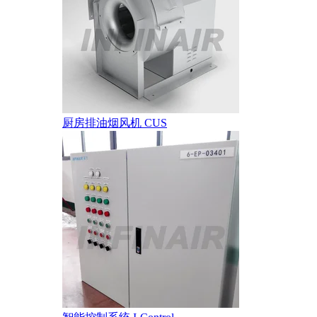
厨房排油烟风机 CUS