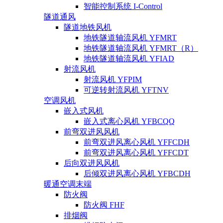
智能控制系统 I-Control
隧道通风
隧道地铁风机
地铁隧道轴流风机 YFMRT
地铁隧道轴流风机 YFMRT（R）
地铁隧道轴流风机 YFIAD
射流风机
射流风机 YFPIM
可逆转射流风机 YFTNV
空调风机
嵌入式风机
嵌入式离心风机 YFBCQQ
前弯双进风风机
前弯双进风离心风机 YFFCDH
前弯双进风离心风机 YFFCDT
后向双进风风机
后倾双进风离心风机 YFBCDH
暖通空调末端
防火阀
防火阀 FHF
排烟阀