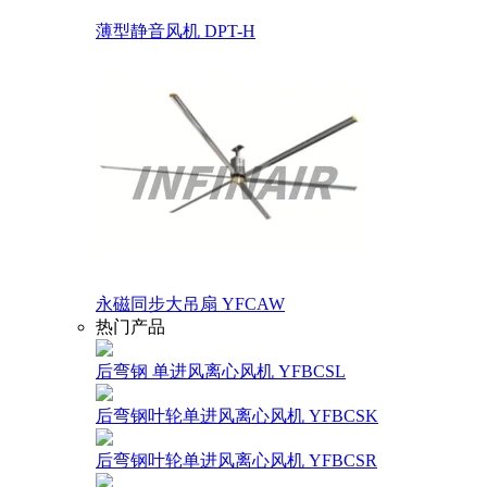
薄型静音风机 DPT-H
永磁同步大吊扇 YFCAW
热门产品
后弯钢 单进风离心风机 YFBCSL
后弯钢叶轮单进风离心风机 YFBCSK
后弯钢叶轮单进风离心风机 YFBCSR