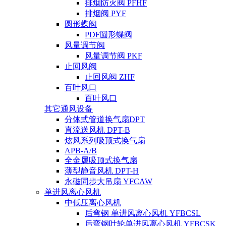
排烟防火阀 PFHF
排烟阀 PYF
圆形蝶阀
PDF圆形蝶阀
风量调节阀
风量调节阀 PKF
止回风阀
止回风阀 ZHF
百叶风口
百叶风口
其它通风设备
分体式管道换气扇DPT
直流送风机 DPT-B
炫风系列吸顶式换气扇
APB-A/B
全金属吸顶式换气扇
薄型静音风机 DPT-H
永磁同步大吊扇 YFCAW
单进风离心风机
中低压离心风机
后弯钢 单进风离心风机 YFBCSL
后弯钢叶轮单进风离心风机 YFBCSK