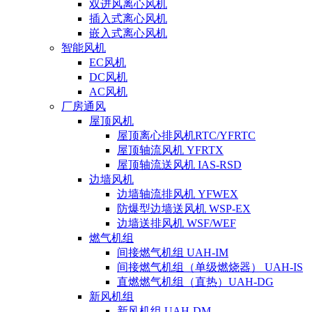
双进风离心风机
插入式离心风机
嵌入式离心风机
智能风机
EC风机
DC风机
AC风机
厂房通风
屋顶风机
屋顶离心排风机RTC/YFRTC
屋顶轴流风机 YFRTX
屋顶轴流送风机 IAS-RSD
边墙风机
边墙轴流排风机 YFWEX
防爆型边墙送风机 WSP-EX
边墙送排风机 WSF/WEF
燃气机组
间接燃气机组 UAH-IM
间接燃气机组（单级燃烧器） UAH-IS
直燃燃气机组（直热）UAH-DG
新风机组
新风机组 UAH-DM