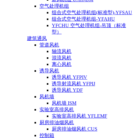
空气处理机组
组合式空气处理机组(标准型)-YFSAU
组合式空气处理机组-YFAHU
YFCHU 空气处理机组-吊顶（标准
型）
建筑通风
管道风机
轴流风机
混流风机
离心风机
诱导风机
诱导风机 YFPIV
诱导射流风机 YFPIJ
诱导风机 YDF
风机墙
风机墙 ISM
实验室高排风机
实验室高排风机 YFLEMF
厨房排油烟风机
厨房排油烟风机 CUS
控制箱