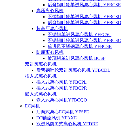
后弯钢叶轮单进风离心风机 YFBCSR
高压离心风机
不锈钢叶轮单进风离心风机 YFBCSU
后弯钢叶轮单进风离心风机 YFBCSO
超高压离心风机
不锈钢单进风离心风机 YFFCSC
不锈钢叶轮单进风离心风机 YFBCSC
单进风不锈钢离心风机 YFBCSE
防腐离心风机
玻璃钢单进风离心风机 BCSF
双进风离心风机
后弯钢叶轮双进风离心风机 YFBCDL
插入式离心风机
插入式离心风机 YFBCPL
插入式离心风机 YFBCPR
嵌入式离心风机
嵌入式离心风机YFBCQQ
EC风机
后向式离心EC风机 YFSFE
EC轴流风机 YFAXE
双进风前向式离心风机 YFDBE