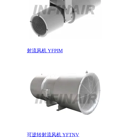
射流风机 YFPIM
可逆转射流风机 YFTNV