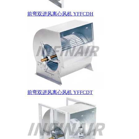
前弯双进风离心风机 YFFCDH
前弯双进风离心风机 YFFCDT