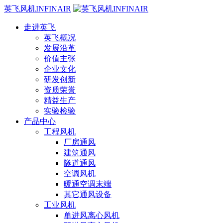
英飞风机INFINAIR
走进英飞
英飞概况
发展沿革
价值主张
企业文化
研发创新
资质荣誉
精益生产
实验检验
产品中心
工程风机
厂房通风
建筑通风
隧道通风
空调风机
暖通空调末端
其它通风设备
工业风机
单进风离心风机