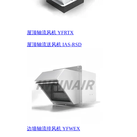
屋顶轴流风机 YFRTX
屋顶轴流送风机 IAS-RSD
边墙轴流排风机 YFWEX