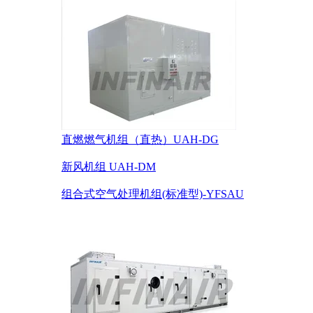
直燃燃气机组（直热）UAH-DG
新风机组 UAH-DM
组合式空气处理机组(标准型)-YFSAU