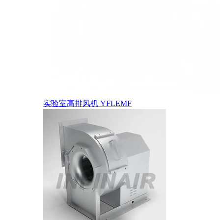
实验室高排风机 YFLEMF