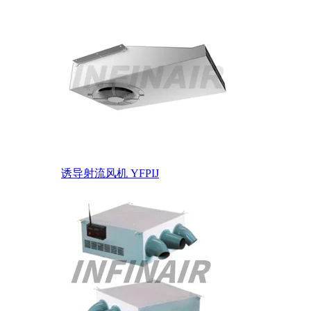
诱导射流风机 YFPIJ