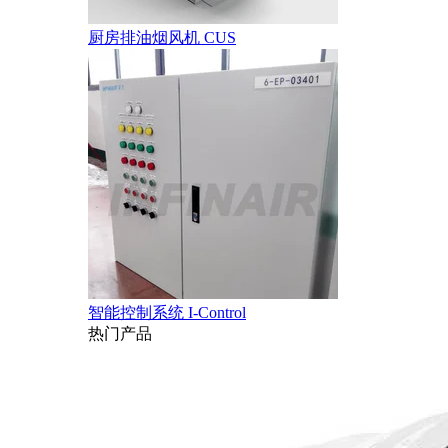
厨房排油烟风机 CUS
智能控制系统 I-Control
热门产品