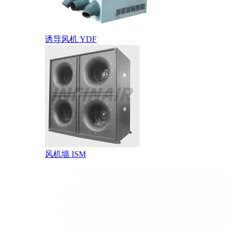
诱导风机 YDF
风机墙 ISM