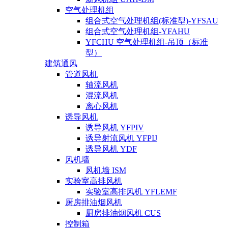
空气处理机组
组合式空气处理机组(标准型)-YFSAU
组合式空气处理机组-YFAHU
YFCHU 空气处理机组-吊顶（标准
型）
建筑通风
管道风机
轴流风机
混流风机
离心风机
诱导风机
诱导风机 YFPIV
诱导射流风机 YFPIJ
诱导风机 YDF
风机墙
风机墙 ISM
实验室高排风机
实验室高排风机 YFLEMF
厨房排油烟风机
厨房排油烟风机 CUS
控制箱