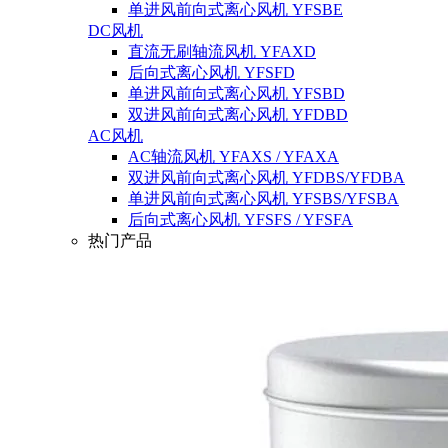
单进风前向式离心风机 YFSBE
DC风机
直流无刷轴流风机 YFAXD
后向式离心风机 YFSFD
单进风前向式离心风机 YFSBD
双进风前向式离心风机 YFDBD
AC风机
AC轴流风机 YFAXS / YFAXA
双进风前向式离心风机 YFDBS/YFDBA
单进风前向式离心风机 YFSBS/YFSBA
后向式离心风机 YFSFS / YFSFA
热门产品