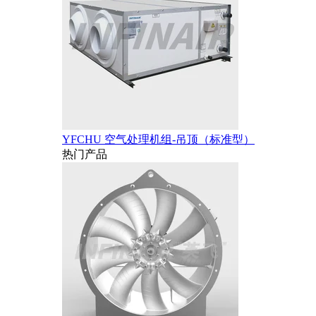
YFCHU 空气处理机组-吊顶（标准型）
热门产品