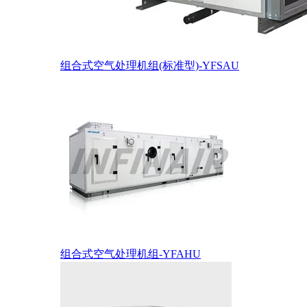
组合式空气处理机组(标准型)-YFSAU
组合式空气处理机组-YFAHU